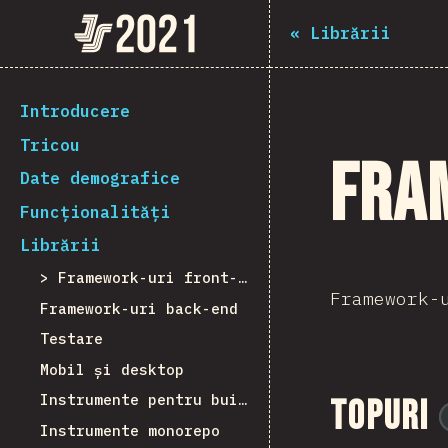
Navigated to The State of JS 2021
The State of JS 2021
«
Librării
[ro-RO] general.back_to_intro
Introducere
Tricou
Fra
Date demografice
Funcționalități
Librării
Framework-uri front-end
Framework-
Framework-uri back-end
Testare
Mobil și desktop
Instrumente pentru build
Topuri
Instrumente monorepo