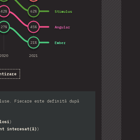
Stimulus
42
%
62
%
Angular
27
%
45
%
Ember
21
%
2020
2021
ntizare
luse. Fiecare este definită după
losi
)
nt interesat(ă)
)