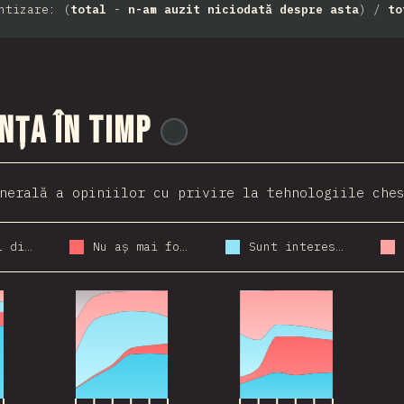
ntizare: (
total
-
n-am auzit niciodată despre asta
) /
to
nța în timp
@
stackdiary
nerală a opiniilor cu privire la tehnologiile che
Aș folosi din nou
Nu aș mai folosi
Sunt interesat(ă)
021
2016
2017
2018
2019
2020
2021
2016
2017
2018
2019
2020
2021
2