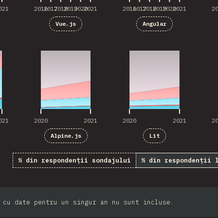
021
2016
2017
2018
2019
2020
2021
2016
2017
2018
2019
2020
2021
2
Vue.js
Angular
021
2020
2021
2020
2021
2
021
2020
2021
2020
2021
2
Alpine.js
Lit
% din respondenții sondajului
% din respondenții 
 cu date pentru un singur an nu sunt incluse.