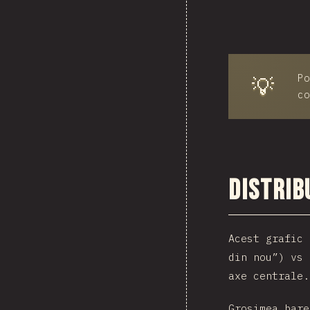
Po
💡
co
Distrib
Acest grafic 
din nou”) vs 
axe centrale.
Grosimea bare