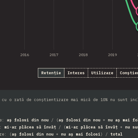
2016
2017
2018
2019
Retenție
Interes
Utilizare
Conștie
 cu o rată de conștientizare mai mică de 10% nu sunt inc
ie:
aș folosi din nou
/ (
aș folosi din nou
+
nu aș mai fo
s:
mi-ar plăcea să învăț
/ (
mi-ar plăcea să învăț
+
nu su
re: (
aș folosi din nou
+
nu aș mai folosi
) /
total