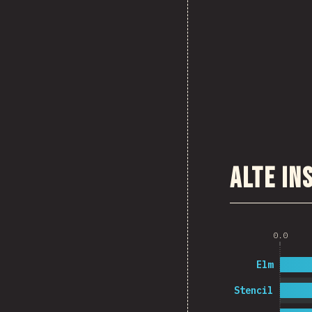
Alte i
0.0
Elm
Stencil