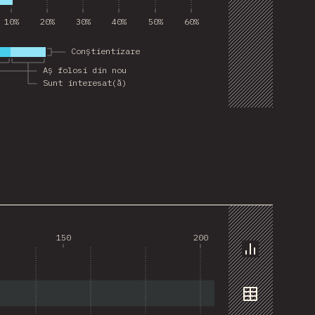
10%
20%
30%
40%
50%
60%
Conștientizare
Aș folosi din nou
Sunt interesat(ă)
150
200
Grafic
Date