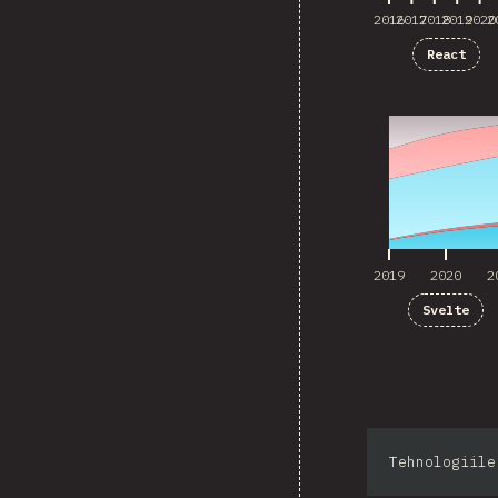
2016
2017
2018
2019
2020
2
React
2019
2020
2
2019
2020
2
Svelte
Tehnologiile