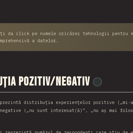
ți da click pe numele oricărei tehnologii pentru 
mprehensivă a datelor.
uția pozitiv/negativ
@
reactathon
prezintă distribuția experiențelor pozitive („mi-
negative („nu sunt interesat(ă)”, „nu aș mai folo
i reprezintă numărul de respondenți care știu de 