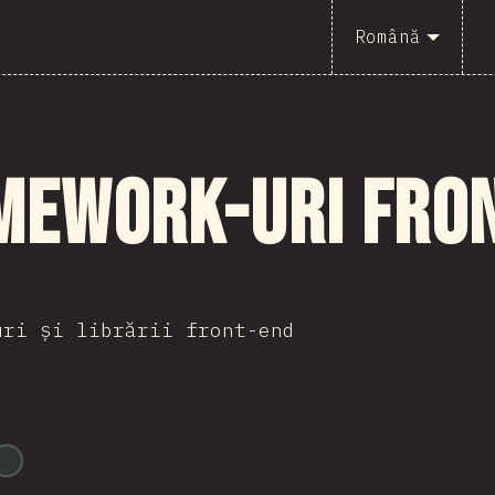
Română
mework-uri fro
uri și librării front-end
@
BlakeTheDev