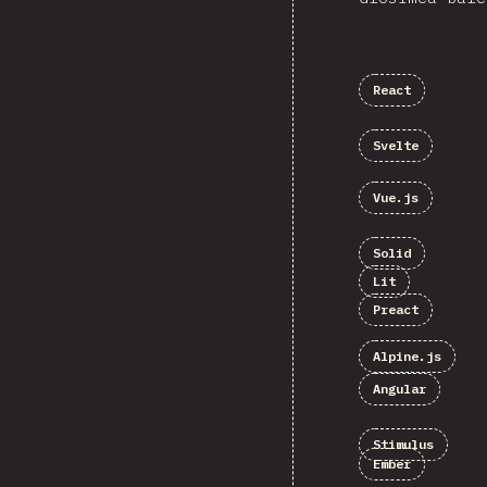
React
Svelte
Vue.js
Solid
Lit
Preact
Alpine.js
Angular
Stimulus
Ember