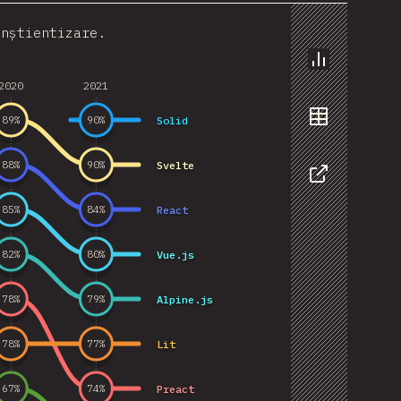
onștientizare.
Grafic
2020
2021
Solid
89
%
90
%
Date
Svelte
88
%
90
%
Share
React
85
%
84
%
Vue.js
82
%
80
%
Alpine.js
78
%
79
%
Lit
78
%
77
%
Preact
67
%
74
%