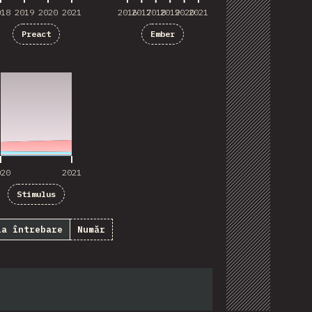
018
2019
2020
2021
2016
2017
2018
2019
2020
2021
Preact
Ember
020
2021
020
2021
Stimulus
la întrebare
Număr