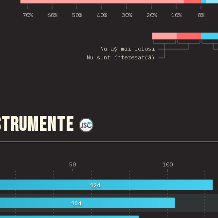
70%
60%
50%
40%
30%
20%
10%
0%
Nu aș mai folosi
Nu sunt interesat(ă)
nstrumente
@
jscharting
50
100
124
104