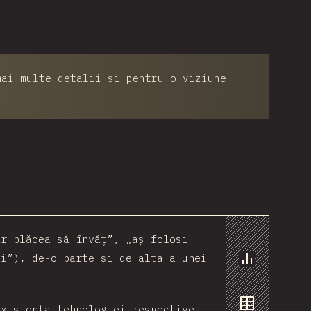
mai multe detalii și pentru o viziune
ar plăcea să învăț”, „aș folosi
si”), de-o parte și de alta a unei
Grafic
existența tehnologiei respective.