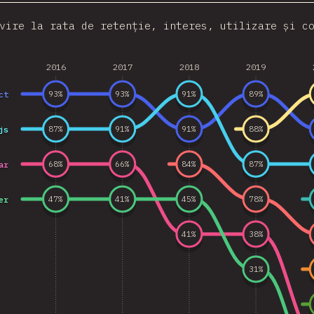
vire la rata de retenție, interes, utilizare și c
2016
2017
2018
2019
ct
93
%
93
%
91
%
89
%
js
87
%
91
%
91
%
88
%
ar
68
%
66
%
84
%
87
%
er
47
%
41
%
45
%
78
%
41
%
38
%
31
%