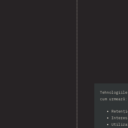
Tehnologiile
cum urmează:
Retenț
Intere
Utiliza