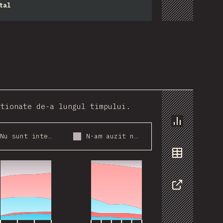
tal
stionate de-a lungul timpului.
Grafic
Nu sunt interesat(ă)
N-am auzit niciodată despre asta
018
2019
2020
2021
2016
2017
2018
2019
2020
2021
Date
Share