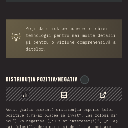
Poți da click pe numele oricărei
💡
tehnologii pentru mai multe detalii
și pentru o viziune comprehensivă a
datelor.
Distribuția pozitiv/negativ
@
ionos_com
Grafic
Date
Share
Acest grafic prezintă distribuția experiențelor
pozitive („mi-ar plăcea să învăț”, „aș folosi din
nou”) vs negative („nu sunt interesat(ă)”, „nu aș
mai folosi”), de-o parte și de alta a unei axe