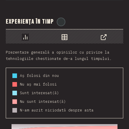
Experiența în timp
@
ionos_com
Grafic
Date
Share
Prezentare generală a opiniilor cu privire la
tehnologiile chestionate de-a lungul timpului.
Aș folosi din nou
Nu aș mai folosi
Sunt interesat(ă)
Nu sunt interesat(ă)
N-am auzit niciodată despre asta
2017
2018
2019
2020
2021