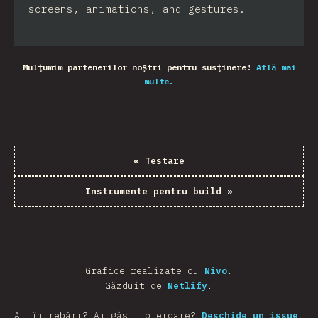
screens, animations, and gestures.
Mulțumim partenerilor noștri pentru susținere!
Află mai
multe.
«
Testare
Instrumente pentru build
»
Grafice realizate cu
Nivo
.
Găzduit de
Netlify
.
Ai întrebări? Ai găsit o eroare?
Deschide un issue
.