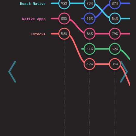
React Native
92
%
93
%
87
%
Native Apps
85
%
93
%
84
%
Cordova
58
%
86
%
79
%
51
%
52
%
42
%
34
%