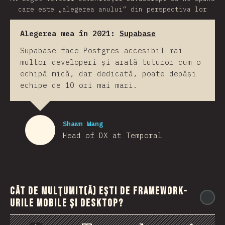
care este „alegerea anului” din perspectiva lor
Alegerea mea în 2021:
Supabase
Supabase face Postgres accesibil mai
multor developeri și arată tuturor cum o
echipă mică, dar dedicată, poate depăși
echipe de 10 ori mai mari.
Shawn Wang
Head of DX at Temporal
Cât de mulțumit(ă) ești de framework-
@
urile mobile și desktop?