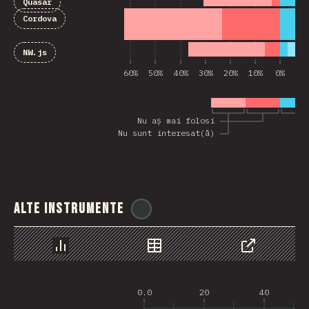
Quasar
Cordova
NW.js
60%
50%
40%
30%
20%
10%
0%
10
Nu aș mai folosi
Nu sunt interesat(ă)
Alte instrumente
@
ionos_com
Grafic
Date
Share
0.0
20
40