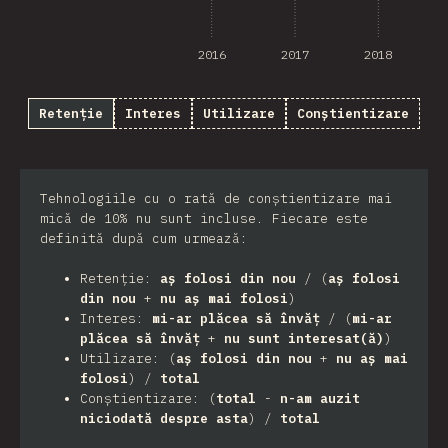
2016
2017
2018
Retenție
Interes
Utilizare
Conștientizare
Tehnologiile cu o rată de conștientizare mai
mică de 10% nu sunt incluse. Fiecare este
definită după cum urmează:
Retenție:
aș folosi din nou
/ (
aș folosi
din nou
+
nu aș mai folosi
)
Interes:
mi-ar plăcea să învăț
/ (
mi-ar
plăcea să învăț
+
nu sunt interesat(ă)
)
Utilizare: (
aș folosi din nou
+
nu aș mai
folosi
) /
total
Conștientizare: (
total
-
n-am auzit
niciodată despre asta
) /
total