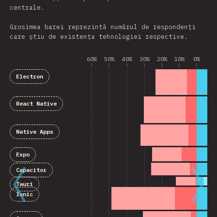
centrale.
Grosimea barei reprezintă numărul de respondenți
care știu de existența tehnologiei respective.
60%
50%
40%
30%
20%
10%
0%
10
Electron
React Native
Native Apps
Expo
Capacitor
Tauri
Ionic