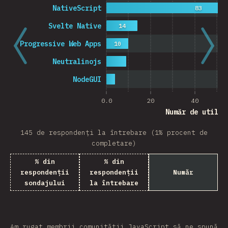
NativeScript
83
Svelte Native
14
Progressive Web Apps
10
Neutralinojs
NodeGUI
0.0
20
40
Număr de utiliz
145 de respondenți la întrebare (1% procent de
completare)
% din
% din
respondenții
respondenții
Număr
sondajului
la întrebare
Am rugat membrii comunității JavaScript să ne spună