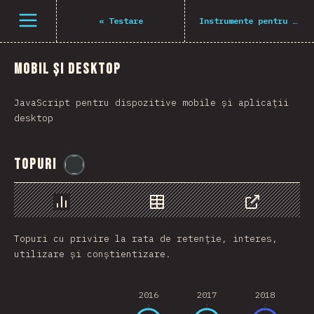
Navigated to The State of JS 2021
Deschide meniu
«
Testare
Instrumente pentru build
Mobil și desktop
JavaScript pentru dispozitive mobile și aplicații
desktop
Topuri
@
flylanceinc
Grafic
Date
Share
Topuri cu privire la rata de retenție, interes,
utilizare și conștientizare.
2016
2017
2018