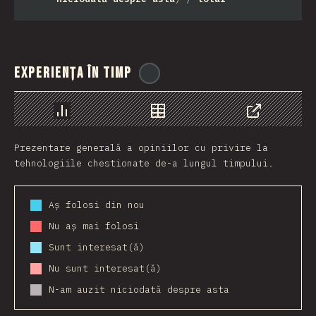
Experiența în timp
@
ionos_com
Grafic
Date
Share
Prezentare generală a opiniilor cu privire la
tehnologiile chestionate de-a lungul timpului.
Aș folosi din nou
Nu aș mai folosi
Sunt interesat(ă)
Nu sunt interesat(ă)
N-am auzit niciodată despre asta
2016
2017
2018
2019
2020
2021