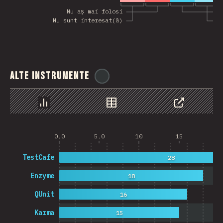
Nu aș mai folosi
A
Nu sunt interesat(ă)
S
Alte instrumente
@
ionos_com
Grafic
Date
Share
0.0
5.0
10
15
20
TestCafe
28
Enzyme
18
QUnit
16
Karma
15