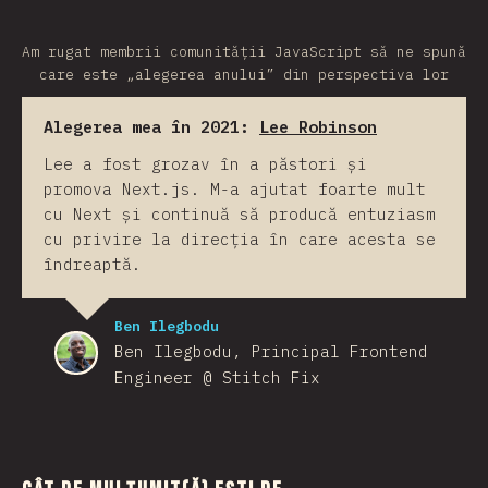
Am rugat membrii comunității JavaScript să ne spună
care este „alegerea anului” din perspectiva lor
Alegerea mea în 2021:
Lee Robinson
Lee a fost grozav în a păstori și
promova Next.js. M-a ajutat foarte mult
cu Next și continuă să producă entuziasm
cu privire la direcția în care acesta se
îndreaptă.
Ben Ilegbodu
Ben Ilegbodu, Principal Frontend
Engineer @ Stitch Fix