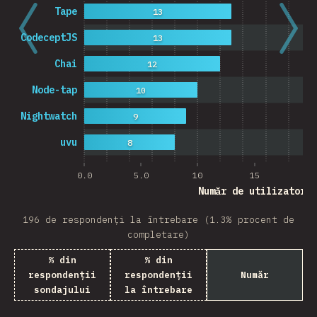
Tape
13
CodeceptJS
13
Chai
12
Node-tap
10
Nightwatch
9
uvu
8
0.0
5.0
10
15
20
Număr de utilizatori
196 de respondenți la întrebare (1.3% procent de
completare)
% din
% din
respondenții
respondenții
Număr
sondajului
la întrebare