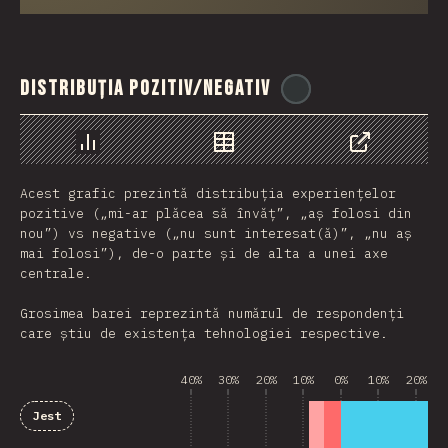
Distribuția pozitiv/negativ
@
ionos_com
Grafic
Date
Share
Acest grafic prezintă distribuția experiențelor
pozitive („mi-ar plăcea să învăț”, „aș folosi din
nou”) vs negative („nu sunt interesat(ă)”, „nu aș
mai folosi”), de-o parte și de alta a unei axe
centrale.
Grosimea barei reprezintă numărul de respondenți
care știu de existența tehnologiei respective.
40%
30%
20%
10%
0%
10%
20%
Jest