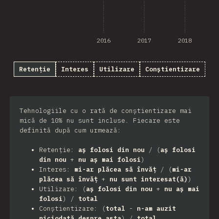
2016
2017
2018
Retenție
Interes
Utilizare
Conștientizare
Tehnologiile cu o rată de conștientizare mai
mică de 10% nu sunt incluse. Fiecare este
definită după cum urmează:
Retenție:
aș folosi din nou
/ (
aș folosi
din nou
+
nu aș mai folosi
)
Interes:
mi-ar plăcea să învăț
/ (
mi-ar
plăcea să învăț
+
nu sunt interesat(ă)
)
Utilizare: (
aș folosi din nou
+
nu aș mai
folosi
) /
total
Conștientizare: (
total
-
n-am auzit
niciodată despre asta
) /
total