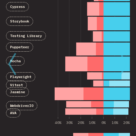
Cypress
Storybook
Testing Library
Puppeteer
Mocha
Playwright
Vitest
Jasmine
WebdriverIO
AVA
40%
30%
20%
10%
0%
10%
20%