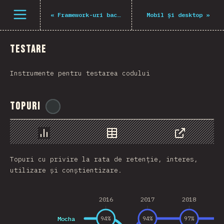
Deschide meniu
«
Framework-uri back-end
Mobil și desktop
»
Testare
Instrumente pentru testarea codului
Topuri
@
gndx
Grafic
Date
Share
Topuri cu privire la rata de retenție, interes,
utilizare și conștientizare.
2016
2017
2018
Mocha
94
%
94
%
97
%