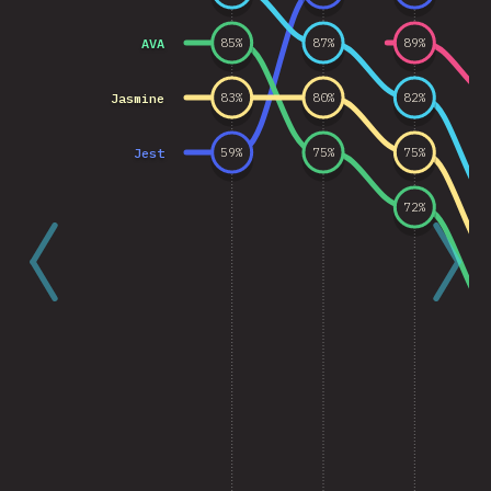
AVA
85
%
87
%
89
%
Jasmine
83
%
80
%
82
%
Jest
59
%
75
%
75
%
72
%