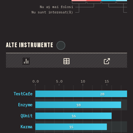
Nu aș mai folosi
A
Nu sunt interesat(ă)
S
Alte instrumente
@
ionos_com
Grafic
Date
Share
0.0
5.0
10
15
20
TestCafe
28
Enzyme
18
QUnit
16
Karma
15