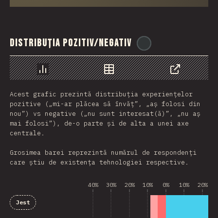
Distribuția pozitiv/negativ
@
ionos_com
Grafic
Date
Share
Acest grafic prezintă distribuția experiențelor
pozitive („mi-ar plăcea să învăț”, „aș folosi din
nou”) vs negative („nu sunt interesat(ă)”, „nu aș
mai folosi”), de-o parte și de alta a unei axe
centrale.
Grosimea barei reprezintă numărul de respondenți
care știu de existența tehnologiei respective.
40%
30%
20%
10%
0%
10%
20%
Jest