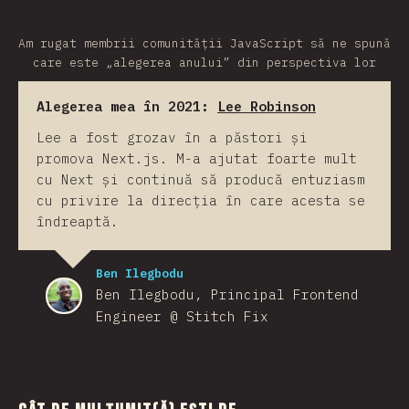
Am rugat membrii comunității JavaScript să ne spună
care este „alegerea anului” din perspectiva lor
Alegerea mea în 2021:
Lee Robinson
Lee a fost grozav în a păstori și
promova Next.js. M-a ajutat foarte mult
cu Next și continuă să producă entuziasm
cu privire la direcția în care acesta se
îndreaptă.
Ben Ilegbodu
Ben Ilegbodu, Principal Frontend
Engineer @ Stitch Fix