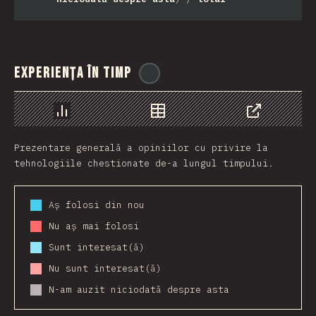
Experiența în timp
@
ionos_com
Grafic
Date
Share
Prezentare generală a opiniilor cu privire la
tehnologiile chestionate de-a lungul timpului.
Aș folosi din nou
Nu aș mai folosi
Sunt interesat(ă)
Nu sunt interesat(ă)
N-am auzit niciodată despre asta
2016
2017
2018
2019
2020
2021