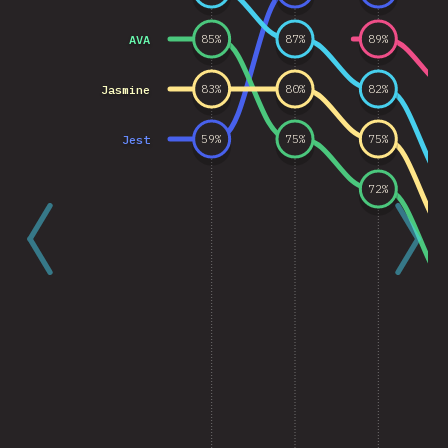
AVA
85
%
87
%
89
%
Jasmine
83
%
80
%
82
%
Jest
59
%
75
%
75
%
72
%