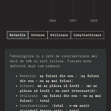
2016
2017
2018
Retenție
Interes
Utilizare
Conștientizare
Tehnologiile cu o rată de conștientizare mai
mică de 10% nu sunt incluse. Fiecare este
definită după cum urmează:
Retenție:
aș folosi din nou
/ (
aș folosi
din nou
+
nu aș mai folosi
)
Interes:
mi-ar plăcea să învăț
/ (
mi-ar
plăcea să învăț
+
nu sunt interesat(ă)
)
Utilizare: (
aș folosi din nou
+
nu aș mai
folosi
) /
total
Conștientizare: (
total
-
n-am auzit
niciodată despre asta
) /
total