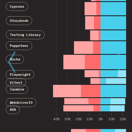
Cypress
Storybook
Testing Library
Puppeteer
Mocha
Playwright
Vitest
Jasmine
WebdriverIO
AVA
40%
30%
20%
10%
0%
10%
20%