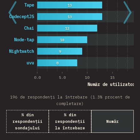
Tape
13
CodeceptJS
13
Chai
12
Node-tap
10
Nightwatch
9
uvu
8
0.0
5.0
10
15
20
Număr de utilizatori
196 de respondenți la întrebare (1.3% procent de
completare)
% din
% din
respondenții
respondenții
Număr
sondajului
la întrebare