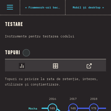
Navigated to The State of JS 2021
Deschide meniu
«
Framework-uri back-end
Mobil și desktop
»
Testare
Instrumente pentru testarea codului
Topuri
@
gndx
Grafic
Date
Share
Topuri cu privire la rata de retenție, interes,
utilizare și conștientizare.
2016
2017
2018
Mocha
94
%
94
%
97
%