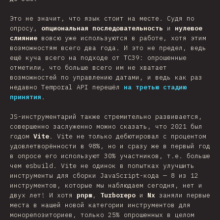
Это не значит, что язык стоит на месте. Судя по
опросу,
опциональная последовательность
и
нулевое
слияние
вовсю уже используются в работе, хотя этим
возможностям всего два года. И это не предел, ведь
ещё куча всего на подходе от TC39: опрошенные
отметили, что больше всего им не хватает
возможностей по управлению датами, и ведь как раз
недавно Temporal API перешёл
на третью стадию
принятия
.
JS-инструментарий также стремительно развивается,
совершенно заслуженно можно сказать, что 2021 был
годом
Vite
. Vite не только дебютировал с процентом
удовлетворённости в 98%, но и сразу же в первый год
в опросе его используют 30% участников, т.е. больше
чем esbuild. Vite не одинок в попытках улучшить
инструменты для сборки JavaScript-кода — 8 из 12
инструментов, которые мы наблюдаем сегодня, нет и
двух лет! И хотя
pnpm
,
Turborepo
и
Nx
заняли первые
места в нашей новой категории инструментов для
монорепозиториев, только 25% опрошенных в целом