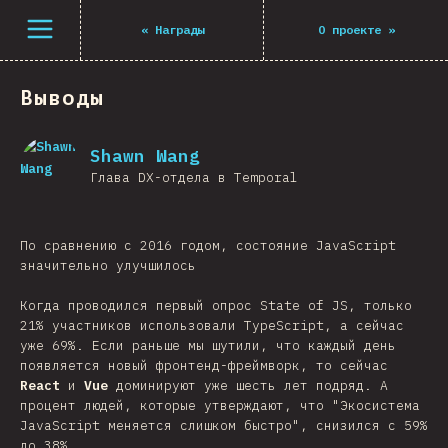
Открыть меню
«
Награды
О проекте
»
Выводы
Shawn Wang
Глава DX-отдела в Temporal
По сравнению с 2016 годом, состояние JavaScript
значительно улучшилось
Когда проводился первый опрос State of JS, только
21% участников использовали TypeScript, а сейчас
уже 69%. Если раньше мы шутили, что каждый день
появляется новый фронтенд-фреймворк, то сейчас
React
и
Vue
доминируют уже шесть лет подряд. А
процент людей, которые утверждают, что "Экосистема
JavaScript меняется слишком быстро", снизился с 59%
до 38%.