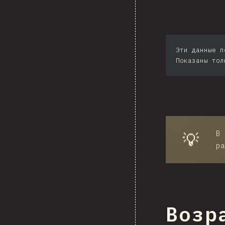
Sou
Эти данные п
Ph
Показаны тол
В 
💡
ра
Возр