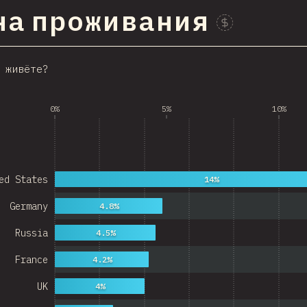
на проживания
Проспонсиров
 живёте?
0%
5%
10%
ed States
14%
Germany
4.8%
Russia
4.5%
France
4.2%
UK
4%