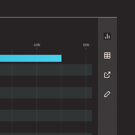
График
60%
80%
Данные
Поделиться
Изменить да