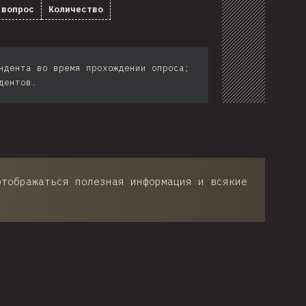
 вопрос
Количество
ндента во время прохождении опроса;
дентов.
отображаться полезная информация и всякие