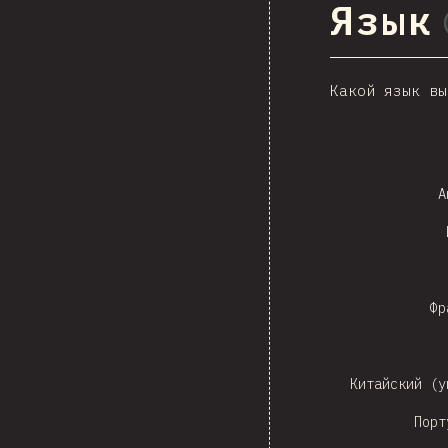
Язык
Какой язык вы
Czech
А
Sw
Фр
Китайский (у
Порт