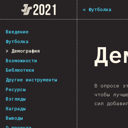
Navigated to The State of JS 2021
The State of JS 2021
«
Футболка
[ru-RU] general.back_to_intro
Введение
Футболка
Де
Демография
Возможности
Библиотеки
Другие инструменты
В опросе э
Ресурсы
чтобы лучш
Взгляды
сил добави
Награды
Выводы
О проекте