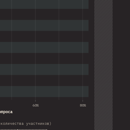
60%
80%
опроса
 количества участников)