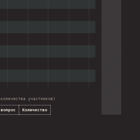
 количества участников)
 вопрос
Количество