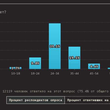
Croatia
ет?
Ecuador
 Republic
Egypt
Estonia
39.1%
39.1%
Lithuania
19.1%
19.1%
Vietnam
9.8%
9.8%
4.6%
4.6%
1.7%
1.7%
Uruguay
10-18
18-24
24-34
35-44
45-54
Moldova
Kenya
12119 человек ответило на этот вопрос (75.4% от общего
Thailand
Процент респондентов опроса
Процент ответивших на
Iceland