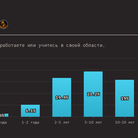
HKG
Slovenia
@
smblife
Morocco
работаете или учитесь в своей области.
Pakistan
Nepal
Macedonia
osta Rica
angladesh
23.2%
23.2%
19.9%
19.9%
19%
19%
Bolivia
6.1%
6.1%
6%
6%
Latvia
года
1-2 года
2-5 лет
5-10 лет
10-20 лет
azakhstan