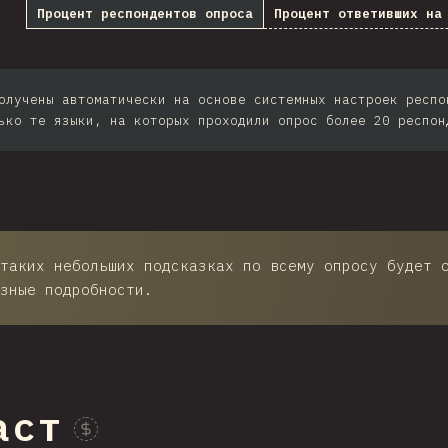
Процент респондентов опроса
Процент ответивших на
th Africa
Taiwan
олучены автоматически на основе системных настроек респо
ilippines
ько те языки, на которых проходили опрос более 20 респон
Bulgaria
Iran
Serbia
Greece
таких небольших подсказках по всему опросу будет 
зные подробности.
Slovakia
Malaysia
SGP
аст
Nigeria
Проспонсировать этот график