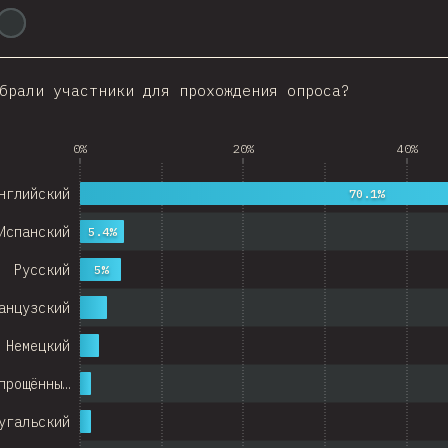
@
ionos_com
Italy
Colombia
брали участники для прохождения опроса?
Norway
 Republic
0%
20%
40%
Argentina
нглийский
70.1%
Belgium
Испанский
5.4%
itzerland
Русский
5%
Austria
анцузский
Portugal
Немецкий
Korea
прощённы…
Romania
угальский