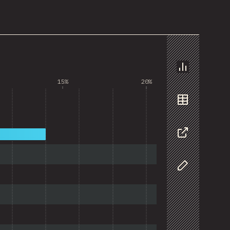
ать этот график
График
15%
20%
Данные
Поделиться
Изменить да