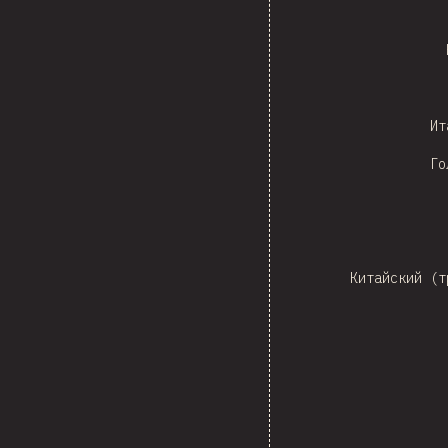
Ит
Го
Ne
Китайский (т