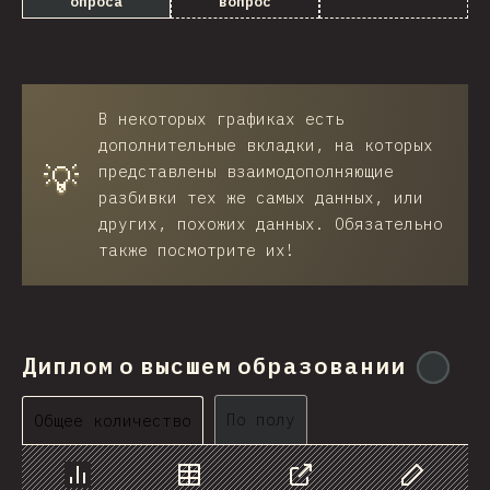
опроса
вопрос
BRB
Azerbaijan
New Caledonia
В некоторых графиках есть
Ethiopia
дополнительные вкладки, на которых
💡
представлены взаимодополняющие
Trinidad and Tobago
разбивки тех же самых данных, или
других, похожих данных. Обязательно
West Bank
также посмотрите их!
Tajikistan
GIB
Ivory Coast
Диплом о высшем образовании
@
io
Myanmar
По полу
Общее количество
Uganda
Kuwait