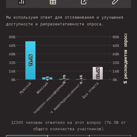
График
Данные
Поделиться
Изменить д
Мы используем ответ для отслеживания и улучшения
доступности и репрезентативности опроса.
% респондентов опроса
80%
80%
64%
64%
48%
48%
71.3%
71.3%
32%
32%
23.2%
23.2%
16%
16%
0.9%
0.9%
0.6%
0.6%
4%
4%
0%
0%
Небинарный/гендерно-неконформный
Мужской
Женский
Ничего из вышеперечисленного
Без ответа
12305 человек ответило на этот вопрос (76.5% от
общего количества участников)