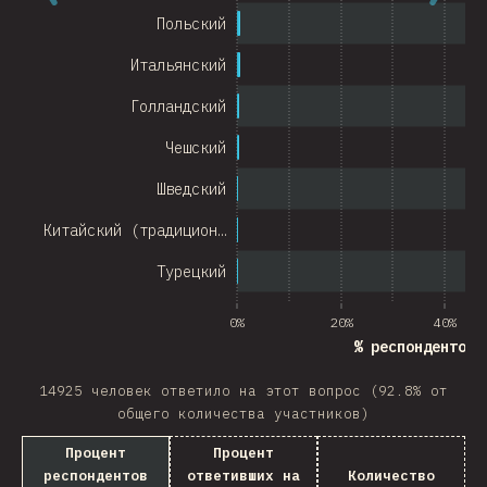
Chile
Польский
New Zealand
Итальянский
Turkey
Голландский
Finland
Чешский
Venezuela
Шведский
Hungary
Китайский (традицион…
Peru
Турецкий
Ireland
0%
20%
40%
South Africa
% респондентов 
Taiwan
14925 человек ответило на этот вопрос (92.8% от
общего количества участников)
Philippines
Процент
Процент
Bulgaria
респондентов
ответивших на
Количество