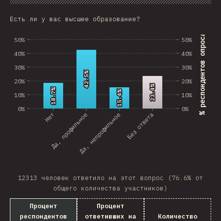
График
Данные
Поделиться
Изменить д
Angola
Есть ли у вас высшее образование?
Benin
% респондентов опроса
50%
50%
BHR
40%
40%
30%
30%
PRK
42.5%
42.5%
20%
20%
23.4%
23.4%
18.7%
18.7%
Montenegro
15.4%
15.4%
10%
10%
0%
0%
Mozambique
Нет
Да, профильное
Да, непрофильное
Без ответа
Mongolia
Turkmenistan
BMU
12313 человек ответило на этот вопрос (76.6% от
Kyrgyzstan
общего количества участников)
Процент
Процент
VCT
респондентов
ответивших на
Количество