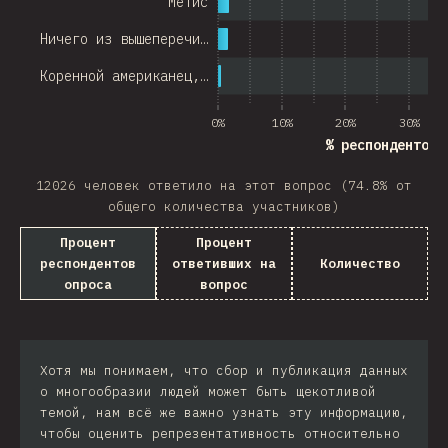
Метис
Ничего из вышеперечи…
Коренной американец,…
0%
10%
20%
30%
% респондентов 
12026 человек ответило на этот вопрос (74.8% от
общего количества участников)
Процент
Процент
респондентов
ответивших на
Количество
опроса
вопрос
Хотя мы понимаем, что сбор и публикация данных
о многообразии людей может быть щекотливой
темой, нам всё же важно узнать эту информацию,
чтобы оценить репрезентативность относительно