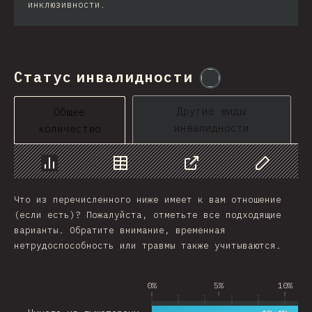
инклюзивности.
Статус инвалидности
@
etaiklein
Другие виды
Общее
инвалидности
количество
График
Данные
Поделиться
Изменить д
Что из перечисленного ниже имеет к вам отношение
(если есть)? Пожалуйста, отметьте все подходящие
варианты. Обратите внимание, временная
нетрудоспособность или травмы также учитываются.
0%
5%
10%