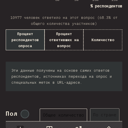
% респондентов о
10977 человек ответило на этот вопрос (68.3% от
общего количества участников)
Процент
Процент
респондентов
ответивших на
Количество
опроса
вопрос
Эти данные получены на основе самих ответов
респондентов, источниках перехода на опрос и
специальных меток в URL-адресе.
Пол
@
tyvdh
По стране
Общее количество