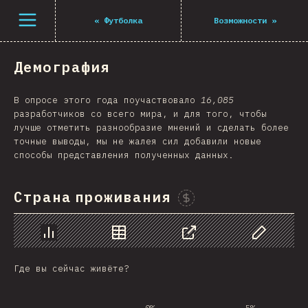
Navigated to The State of JS 2021
Открыть меню
«
Футболка
Возможности
»
Демография
В опросе этого года поучаствовало
16,085
разработчиков со всего мира, и для того, чтобы
лучше отметить разнообразие мнений и сделать более
точные выводы, мы не жалея сил добавили новые
способы представления полученных данных.
Страна проживания
Проспонсировать этот гр
График
Данные
Поделиться
Изменить д
Где вы сейчас живёте?
0%
5%