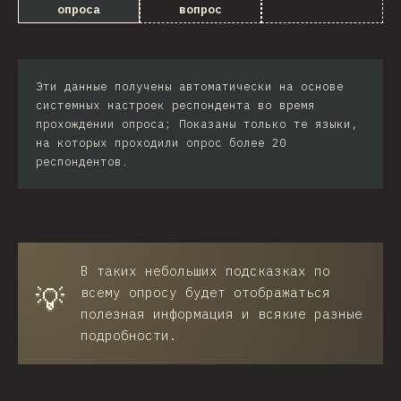
опроса
вопрос
Iran
Serbia
Эти данные получены автоматически на основе
Greece
системных настроек респондента во время
прохождении опроса; Показаны только те языки,
Slovakia
на которых проходили опрос более 20
респондентов.
Malaysia
SGP
Nigeria
Croatia
В таких небольших подсказках по
💡
всему опросу будет отображаться
Ecuador
полезная информация и всякие разные
подробности.
Dominican Republic
Egypt