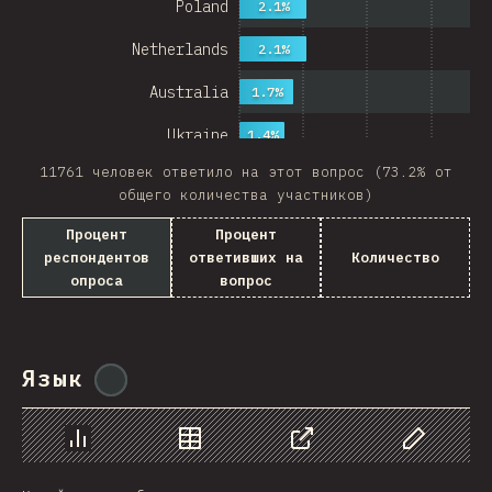
Poland
2.1%
Netherlands
2.1%
Australia
1.7%
Ukraine
1.4%
11761 человек ответило на этот вопрос (73.2% от
Sweden
1.4%
общего количества участников)
Japan
Процент
Процент
респондентов
ответивших на
Количество
China
опроса
вопрос
Mexico
Italy
Язык
@
ionos_com
Colombia
Norway
График
Данные
Поделиться
Изменить д
Czech Republic