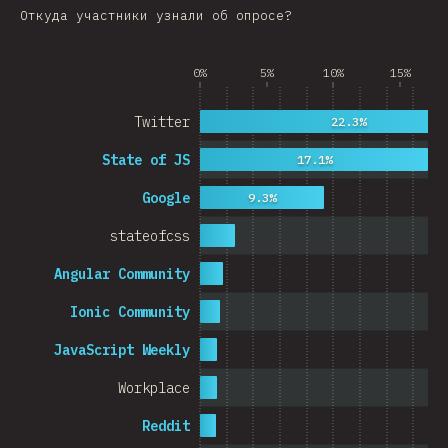
Cambodia
Откуда участники узнали об опросе?
0%
5%
10%
15%
0%
5%
Twitter
22.3%
% 
State of JS
17.1%
Google
9.3%
stateofcss
Angular Community
Ionic Community
JavaScript Weekly
Workplace
Reddit