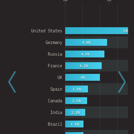
United States
14%
Germany
4.8%
Russia
4.5%
France
4.2%
UK
4%
Spain
2.6%
Canada
2.5%
India
2.3%
Brazil
2.1%