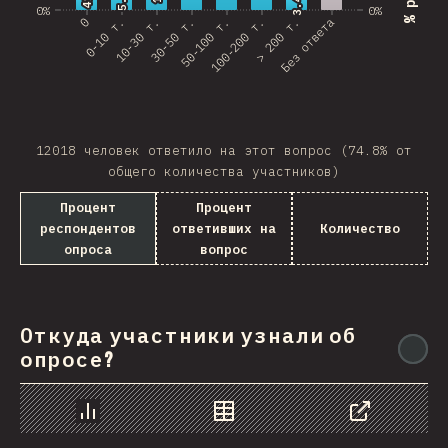
3.4%
3.4%
4%
4%
0%
0%
0
0-10 т.
10-30 т.
30-50 т.
50-100 т.
100-200 т.
> 200 т.
Без ответа
Rwanda
French Southern and …
REU
Afghanistan
12018 человек ответило на этот вопрос (74.8% от
общего количества участников)
Cameroon
Процент
Процент
Democratic Republic …
респондентов
ответивших на
Количество
опроса
вопрос
Niger
MAC
Откуда участники узнали об
FRO
@
опросе?
MTQ
ASM
График
Данные
Поделиться