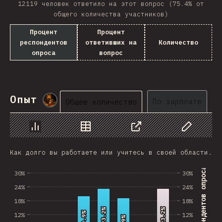
12119 человек ответило на этот вопрос (75.4% от
Nepal
общего количества участников)
Процент
Процент
Macedonia
респондентов
ответивших на
Количество
Costa Rica
опроса
вопрос
Bangladesh
Bolivia
Опыт
@
smblife
По зарплате
Общее количество
Latvia
Kazakhstan
График
Данные
Поделиться
Изменить д
Cuba
Как долго вы работаете или учитесь в своей области.
United Arab Emirates
% респондентов опроса
30%
30%
24%
24%
Tunisia
18%
18%
Uzbekistan
23.2%
23.2%
23.2%
23.2%
19.9%
19.9%
12%
12%
19%
19%