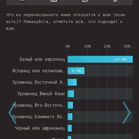
График
Данные
Поделиться
Изменить д
Что из перечисленного ниже относится к вам (если
есть)? Пожалуйста, отметьте всё, что подходит к
вам.
0%
10%
20%
30%
Белый или европеец
53.4%
Испанец или латиноам…
8.5%
Уроженец Восточной А…
Уроженец Южной Азии
Уроженец Юго-Восточн…
Уроженец Ближнего Во…
Чёрный или африканец