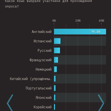
Какой язык выбрали участники для прохождения
опроса?
Argentina
Belgium
0%
20%
40%
Switzerland
Английский
70.1%
Austria
Испанский
Portugal
Русский
Korea
Французский
Romania
Немецкий
Israel
Китайский (упрощённы…
Denmark
Португальский
Belarus
Японский
Indonesia
Корейский