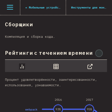
Navigated to The State of JS 2021
Открыть меню
«
Мобильные устройства и десктоп
Инструменты для монорепозиториев
Сборщики
Компиляция и сборка кода.
Рейтинги с течением времени
@
mi
График
Данные
Поделиться
Процент удовлетворённости, заинтересованности,
использования, узнаваемости.
2016
2017
webpack
93
%
95
%