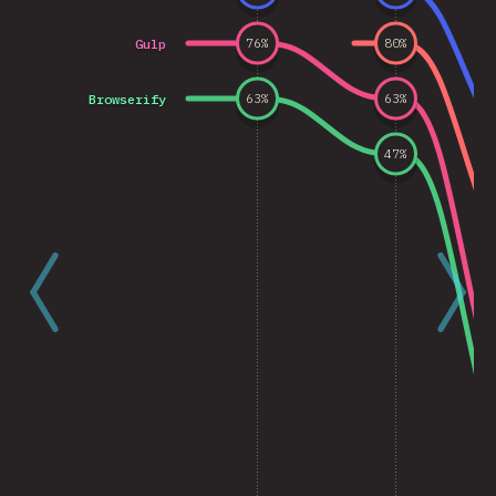
Gulp
76
%
80
%
Browserify
63
%
63
%
47
%