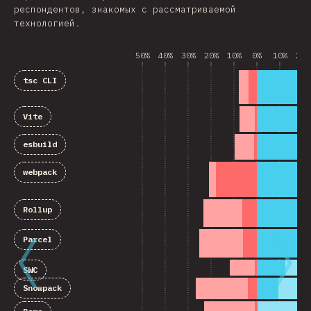
респондентов, знакомых с рассматриваемой
технологией.
50%
40%
30%
20%
10%
0%
10%
20%
tsc CLI
Vite
esbuild
webpack
Rollup
Parcel
SWC
Snowpack