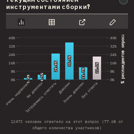
инструментами сборки?
График
Данные
Поделиться
Изменить д
% респондентов опроса
40%
40%
32%
32%
24%
24%
35.5%
35.5%
16%
16%
24.8%
24.8%
22.1%
22.1%
11.7%
11.7%
8%
8%
4.5%
4.5%
1.4%
1.4%
0%
0%
Очень недоволен
Затрудняюсь ответить
Не доволен
Доволен
Очень доволен
Без ответа
12473 человек ответило на этот вопрос (77.6% от
общего количества участников)