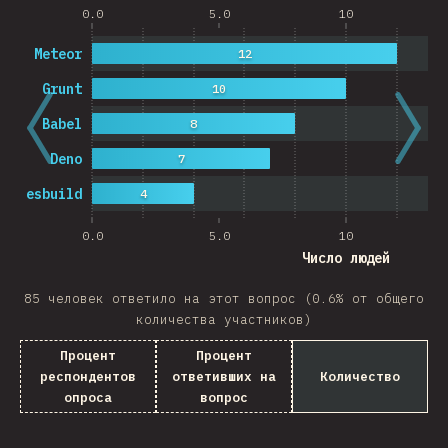
0.0
5.0
10
Meteor
12
Grunt
10
Babel
8
Deno
7
esbuild
4
0.0
5.0
10
Число людей
85 человек ответило на этот вопрос (0.6% от общего
количества участников)
Процент
Процент
респондентов
ответивших на
Количество
опроса
вопрос