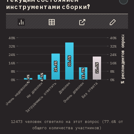
инструментами сборки?
График
Данные
Поделиться
Изменить д
% респондентов опроса
40%
40%
32%
32%
24%
24%
35.5%
35.5%
16%
16%
24.8%
24.8%
22.1%
22.1%
11.7%
11.7%
8%
8%
4.5%
4.5%
1.4%
1.4%
0%
0%
Очень недоволен
Затрудняюсь ответить
Не доволен
Доволен
Очень доволен
Без ответа
12473 человек ответило на этот вопрос (77.6% от
общего количества участников)