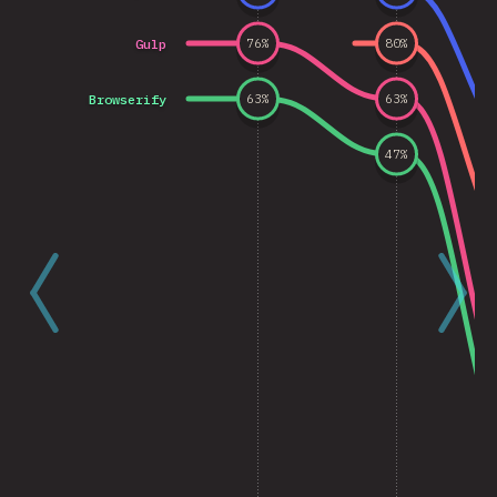
Gulp
76
%
80
%
Browserify
63
%
63
%
47
%