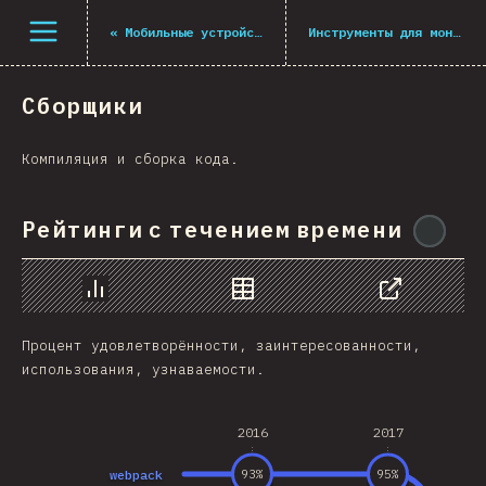
Navigated to The State of JS 2021
Открыть меню
«
Мобильные устройства и десктоп
Инструменты для монорепозиториев
Сборщики
Компиляция и сборка кода.
Рейтинги с течением времени
@
mi
График
Данные
Поделиться
Процент удовлетворённости, заинтересованности,
использования, узнаваемости.
2016
2017
webpack
93
%
95
%