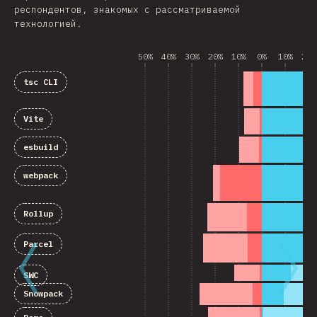
респондентов, знакомых с рассматриваемой
технологией.
50%
40%
30%
20%
10%
0%
10%
20%
tsc CLI
Vite
esbuild
webpack
Rollup
Parcel
SWC
Snowpack