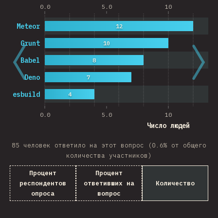
0.0
5.0
10
Meteor
12
Grunt
10
Babel
8
Deno
7
esbuild
4
0.0
5.0
10
Число людей
85 человек ответило на этот вопрос (0.6% от общего
количества участников)
Процент
Процент
респондентов
ответивших на
Количество
опроса
вопрос