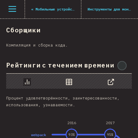
Navigated to The State of JS 2021
Открыть меню
«
Мобильные устройства и десктоп
Инструменты для монорепозиториев
Сборщики
Компиляция и сборка кода.
Рейтинги с течением времени
@
mi
График
Данные
Поделиться
Процент удовлетворённости, заинтересованности,
использования, узнаваемости.
2016
2017
webpack
93
%
95
%