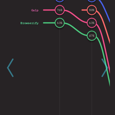
Gulp
76
%
80
%
Browserify
63
%
63
%
47
%