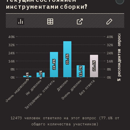
инструментами сборки?
График
Данные
Поделиться
Изменить д
% респондентов опроса
40%
40%
32%
32%
24%
24%
35.5%
35.5%
16%
16%
24.8%
24.8%
22.1%
22.1%
11.7%
11.7%
8%
8%
4.5%
4.5%
1.4%
1.4%
0%
0%
Очень недоволен
Затрудняюсь ответить
Не доволен
Доволен
Очень доволен
Без ответа
12473 человек ответило на этот вопрос (77.6% от
общего количества участников)