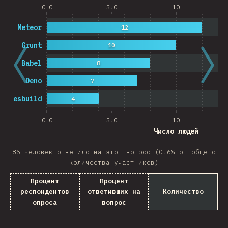
0.0
5.0
10
Meteor
12
Grunt
10
Babel
8
Deno
7
esbuild
4
0.0
5.0
10
Число людей
85 человек ответило на этот вопрос (0.6% от общего
количества участников)
Процент
Процент
респондентов
ответивших на
Количество
опроса
вопрос