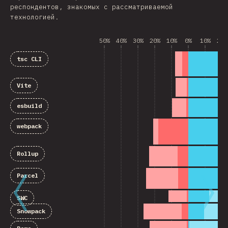
респондентов, знакомых с рассматриваемой
технологией.
50%
40%
30%
20%
10%
0%
10%
20%
tsc CLI
Vite
esbuild
webpack
Rollup
Parcel
SWC
Snowpack