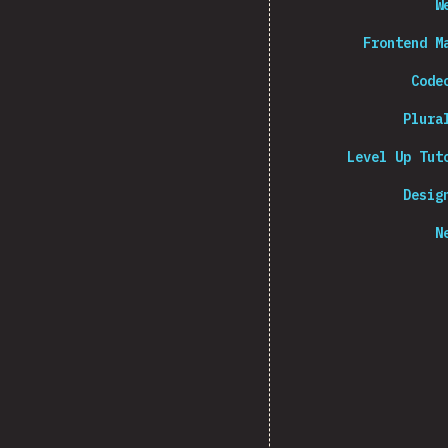
W
Frontend M
Code
Plura
Level Up Tut
Desig
N