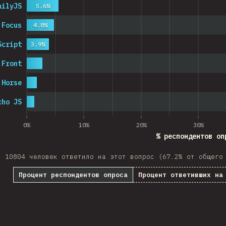
ailyJS
5.6%
 Focus
4.8%
Script
3.9%
 Front
 Horse
cho JS
0%
10%
20%
30%
% респондентов оп
10804 человек ответило на этот вопрос (67.2% от общего
Процент респондентов опроса
Процент ответивших на