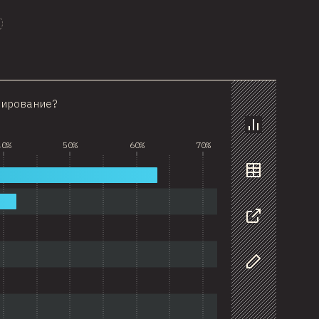
Проспонсировать этот график
мирование?
График
40%
50%
60%
70%
Данные
Поделиться
Изменить да