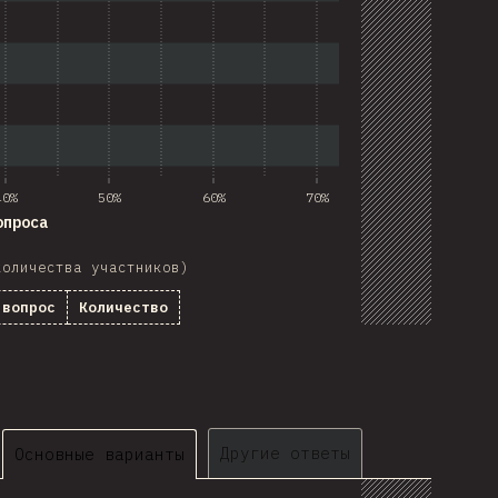
40%
50%
60%
70%
опроса
количества участников)
 вопрос
Количество
Другие ответы
Основные варианты