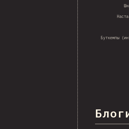
Шк
Наста
Буткемпы (ин
Блоги