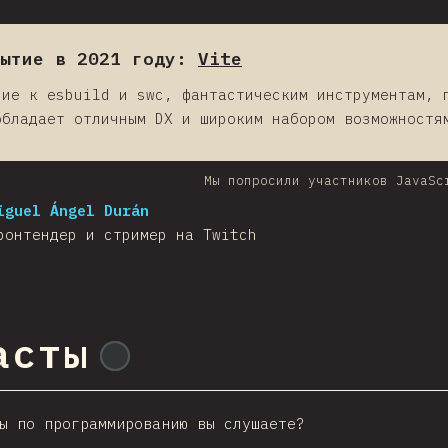
ытие в 2021 году:
Vite
ние к esbuild и swc, фантастическим инструментам, 
обладает отличным DX и широким набором возможностя
Мы попросили участников JavaSc
iguel Ángel Durán
ронтендер и стример на Twitch
асты
@
ionos_com
ы по программированию вы слушаете?