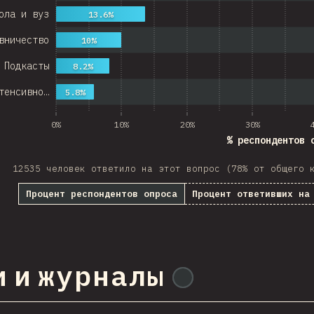
ола и вуз
13.6%
вничество
10%
Подкасты
8.2%
тенсивно…
5.8%
0%
10%
20%
30%
% респондентов 
12535 человек ответило на этот вопрос (78% от общего 
Процент респондентов опроса
Процент ответивших на
 и журналы
@
tyvdh