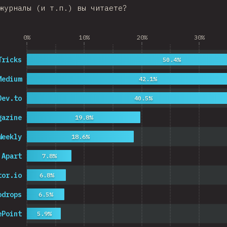
журналы (и т.п.) вы читаете?
0%
10%
20%
30%
Tricks
50.4%
Medium
42.1%
Dev.to
40.5%
gazine
19.8%
Weekly
18.6%
 Apart
7.8%
tor.io
6.8%
odrops
6.5%
ePoint
5.9%