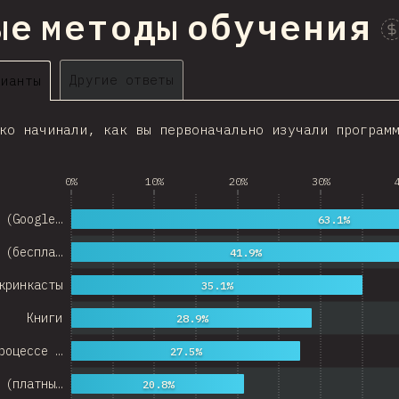
ые методы обучения
Другие ответы
рианты
ко начинали, как вы первоначально изучали програм
0%
10%
20%
30%
 (Google…
63.1%
 (беспла…
41.9%
кринкасты
35.1%
Книги
28.9%
роцессе …
27.5%
 (платны…
20.8%