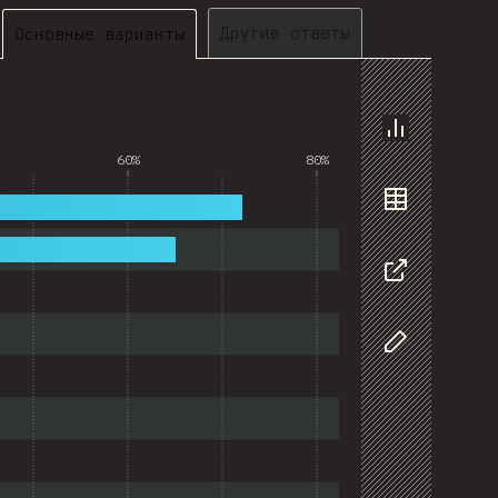
Другие ответы
Основные варианты
График
60%
80%
Данные
Поделиться
Изменить да