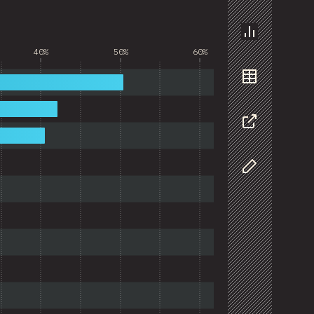
График
40%
50%
60%
Данные
Поделиться
Изменить да