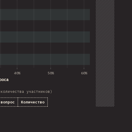
40%
50%
60%
роса
 количества участников)
 вопрос
Количество