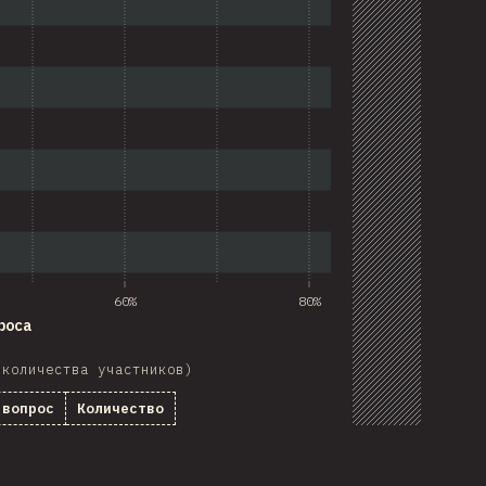
60%
80%
роса
 количества участников)
 вопрос
Количество