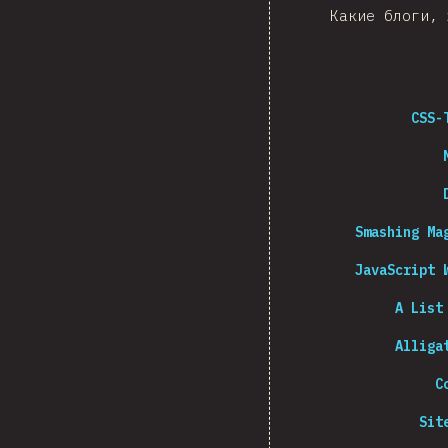
Какие блоги, 
CSS-
Smashing Ma
JavaScript 
A List
Alliga
C
Sit