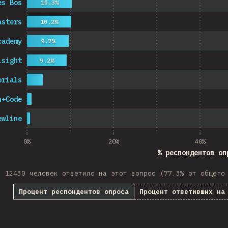
es Bos
10.3%
asters
10.2%
cademy
9.7%
lsight
9.2%
orials
n+Code
ewline
0%
20%
40%
% респондентов оп
12430 человек ответило на этот вопрос (77.3% от общего
Процент респондентов опроса
Процент ответивших на