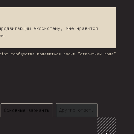
продвигающим экосистему, мне нравится
ми.
ript-сообщества поделиться своим ”открытием года”
Другие ответы
Основные варианты