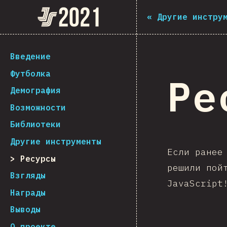
Navigated to The State of JS 2021
The State of JS 2021
«
Другие инстру
[ru-RU] general.back_to_intro
Введение
Футболка
Ре
Демография
Возможности
Библиотеки
Другие инструменты
Если ранее
Ресурсы
решили пой
Взгляды
JavaScript
Награды
Выводы
О проекте