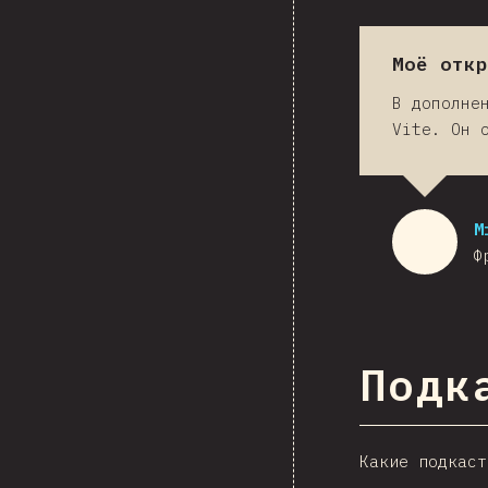
Моё откр
В дополне
Vite. Он 
M
Ф
Подк
Какие подкаст