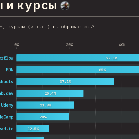
 и курсы
@
M0r4M0r4
м, курсам (и т.п.) вы обращаетесь?
0%
20%
40%
erflow
72.1%
MDN
65%
chools
37.1%
eb.dev
25.4%
Udemy
21.9%
deCamp
20%
ead.io
12.5%