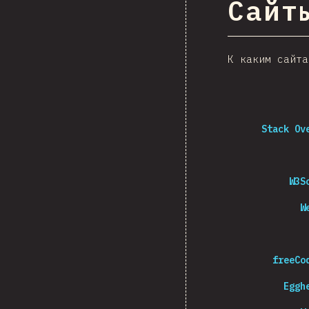
Сайты
К каким сайта
Stack Ov
W3S
W
freeCo
Eggh