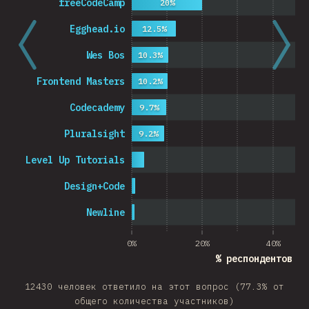
freeCodeCamp
20%
Egghead.io
12.5%
Wes Bos
10.3%
Frontend Masters
10.2%
Codecademy
9.7%
Pluralsight
9.2%
Level Up Tutorials
Design+Code
Newline
0%
20%
40%
% респондентов оп
12430 человек ответило на этот вопрос (77.3% от
общего количества участников)