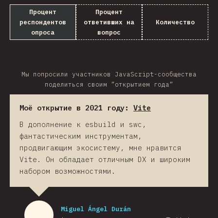
Процент
Процент
респондентов
ответивших на
Количество
опроса
вопрос
Мы попросили участников JavaScript-сообщества
поделиться своим ”открытием года”
Моё открытие в 2021 году:
Vite
В дополнение к esbuild и swc,
фантастическим инструментам,
продвигающим экосистему, мне нравится
Vite. Он обладает отличным DX и широким
набором возможностями.
Miguel Ángel Durán