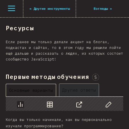
Navigated to The State of JS 2021
Открыть меню
«
Другие инструменты
Взгляды
»
Ресурсы
Если ранее мы только делали акцент на блогах,
подкастах и сайтах, то в этом году мы решили пойти
ещё дальше и рассказать о людях, из которых состоит
сообщество JavaScript!
Первые методы обучения
Проспонсировать
Другие ответы
Основные варианты
График
Данные
Поделиться
Изменить д
Когда вы только начинали, как вы первоначально
изучали программирование?