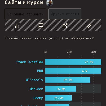
Сайты и курсы
@
M0r4M0r4
Другие ответы
Основные варианты
График
Данные
Поделиться
Изменить д
К каким сайтам, курсам (и т.п.) вы обращаетесь?
0%
20%
40%
Stack Overflow
72.1%
MDN
65%
W3Schools
37.1%
Web.dev
25.4%
Udemy
21.9%