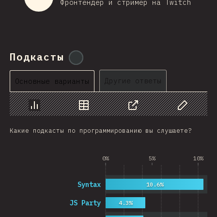
Фронтендер и стример на Twitch
Подкасты
@
ionos_com
Другие ответы
Основные варианты
График
Данные
Поделиться
Изменить д
Какие подкасты по программированию вы слушаете?
0%
5%
10%
Syntax
10.6%
JS Party
4.3%