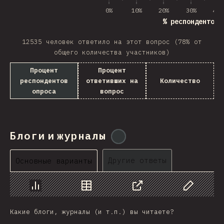
0%
10%
20%
30%
40%
% респондентов 
12535 человек ответило на этот вопрос (78% от
общего количества участников)
Процент
Процент
респондентов
ответивших на
Количество
опроса
вопрос
Блоги и журналы
@
tyvdh
Другие ответы
Основные варианты
График
Данные
Поделиться
Изменить д
Какие блоги, журналы (и т.п.) вы читаете?