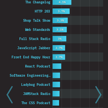
The Changelog
4.1%
HTTP 203
3.7%
Shop Talk Show
3.3%
Web Standards
3.1%
Full Stack Radio
3%
JavaScript Jabber
2.7%
Front End Happy Hour
2.7%
React Podcast
Software Engineering…
Ladybug Podcast
JAMStack Radio
The CSS Podcast