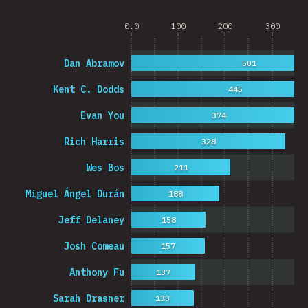
0.0
100
200
300
Dan Abramov
501
Kent C. Dodds
445
Evan You
374
Rich Harris
328
Wes Bos
211
Miguel Ángel Durán
188
Jeff Delaney
158
Josh Comeau
157
Anthony Fu
137
Sarah Drasner
133