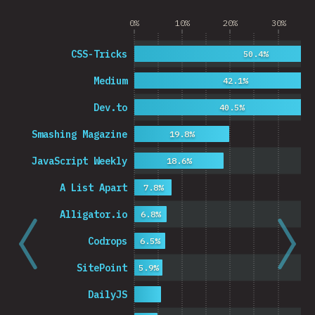
0%
10%
20%
30%
CSS-Tricks
50.4%
Medium
42.1%
Dev.to
40.5%
Smashing Magazine
19.8%
JavaScript Weekly
18.6%
A List Apart
7.8%
Alligator.io
6.8%
Codrops
6.5%
SitePoint
5.9%
DailyJS