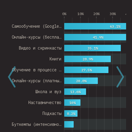
0%
10%
20%
30%
40%
Самообучение (Google…
63.1%
Онлайн-курсы (беспла…
41.9%
Видео и скринкасты
35.1%
Книги
28.9%
Обучение в процессе …
27.5%
Онлайн-курсы (платны…
20.8%
Школа и вуз
13.6%
Наставничество
10%
Подкасты
8.2%
Буткемпы (интенсивно…