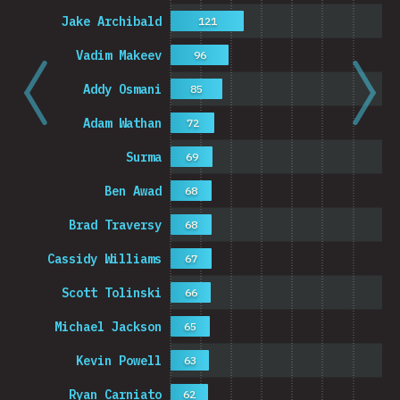
Jake Archibald
121
Vadim Makeev
96
Addy Osmani
85
Adam Wathan
72
Surma
69
Ben Awad
68
Brad Traversy
68
Cassidy Williams
67
Scott Tolinski
66
Michael Jackson
65
Kevin Powell
63
Ryan Carniato
62