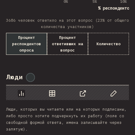
0%
5%
10%
% респондентов 
3686 человек ответило на этот вопрос (23% от общего
количества участников)
Процент
Процент
респондентов
ответивших на
Количество
опроса
вопрос
Люди
@
reactathon
График
Данные
Поделиться
Изменить д
Люди, которых вы читаете или на которых подписаны,
либо просто хотите подчеркнуть их работу (поле со
свободной формой ответа, имена записывайте через
запятую).