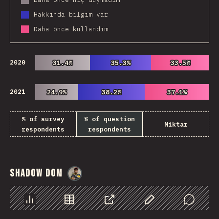
Hakkında bilgim var
Daha önce kullandım
2020
31.4%
31.4%
35.3%
35.3%
33.5%
33.5%
2021
24.9%
24.9%
38.2%
38.2%
37.1%
37.1%
% of survey
% of question
Miktar
respondents
respondents
Shadow DOM
@
danielkaspo
Chart
Data
Share
Customize Data
Comments