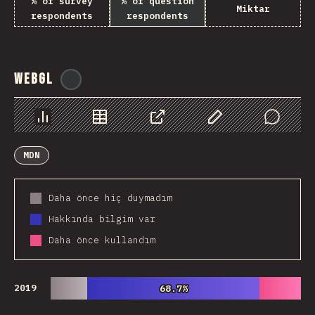
% of survey
% of question
Miktar
respondents
respondents
WebGL
@
ionos_com
Chart
Data
Share
Customize Data
Comments
MDN
Daha önce hiç duymadım
Hakkında bilgim var
Daha önce kullandım
2019
68.7%
68.7%