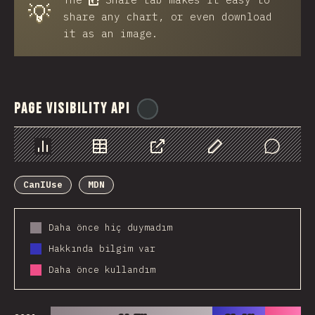
💡
share any chart, or even download
it as an image.
Page Visibility API
@
ionos_com
Chart
Data
Share
Customize Data
Comments
CanIUse
MDN
Daha önce hiç duymadım
Hakkında bilgim var
Daha önce kullandım