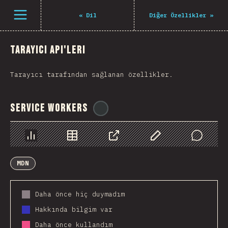
Navigated to The State of JS 2021
Open menu
«
Dil
Diğer Özellikler
»
Tarayıcı API'leri
Tarayıcı tarafından sağlanan özellikler.
Service Workers
@
ionos_com
Chart
Data
Share
Customize Data
Comments
MDN
Daha önce hiç duymadım
Hakkında bilgim var
Daha önce kullandım