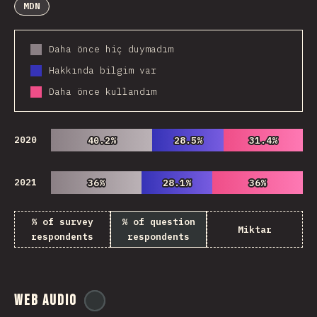
MDN
Daha önce hiç duymadım
Hakkında bilgim var
Daha önce kullandım
2020
40.2%
40.2%
28.5%
28.5%
31.4%
31.4%
2021
36%
36%
28.1%
28.1%
36%
36%
% of survey
% of question
Miktar
respondents
respondents
Web Audio
@
ionos_com