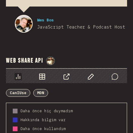
Wes Bos
JavaScript Teacher & Podcast Host
Web Share API
@
StorytellerCZ
Chart
Data
Share
Customize Data
Comments
CanIUse
MDN
Daha önce hiç duymadım
Hakkında bilgim var
Daha önce kullandım