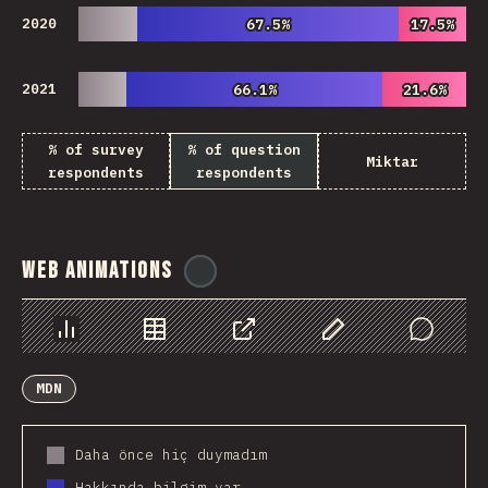
2020
67.5%
67.5%
17.5%
17.5%
2021
66.1%
66.1%
21.6%
21.6%
% of survey
% of question
Miktar
respondents
respondents
Web Animations
@
ionos_com
Chart
Data
Share
Customize Data
Comments
MDN
Daha önce hiç duymadım
Hakkında bilgim var