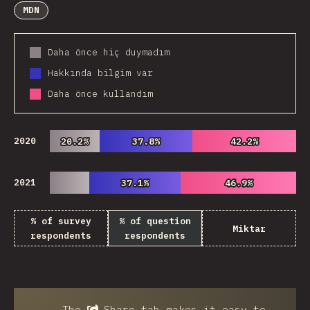
MDN
Daha önce hiç duymadım
Hakkında bilgim var
Daha önce kullandım
2020
20.2%
20.2%
37.8%
37.8%
42.2%
42.2%
2021
37.1%
37.1%
46.9%
46.9%
% of survey
% of question
Miktar
respondents
respondents
The
Share
tab makes it easy to