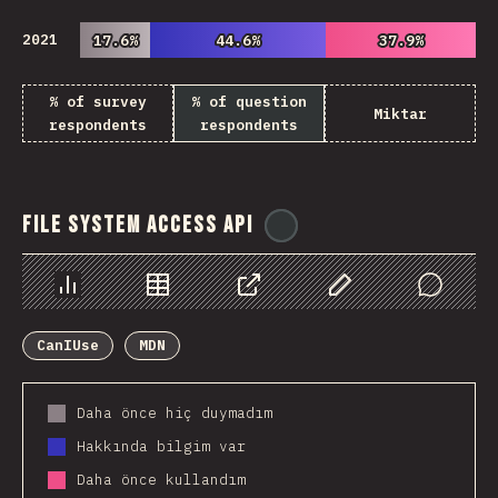
2021
17.6%
17.6%
44.6%
44.6%
37.9%
37.9%
% of survey
% of question
Miktar
respondents
respondents
File System Access API
@
ionos_com
Chart
Data
Share
Customize Data
Comments
CanIUse
MDN
Daha önce hiç duymadım
Hakkında bilgim var
Daha önce kullandım