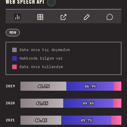
Web Speech API
@
ionos_com
Chart
Data
Share
Customize Data
Comments
MDN
Daha önce hiç duymadım
Hakkında bilgim var
Daha önce kullandım
2019
45.7%
45.7%
46.9%
46.9%
2020
42.5%
42.5%
49.4%
49.4%
2021
40.4%
40.4%
49.7%
49.7%