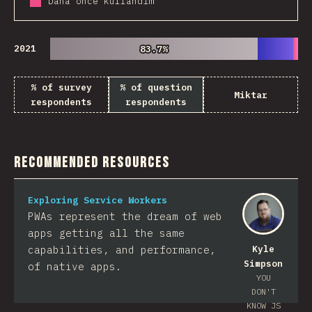
Daha önce kullandım
2021
83.7%
83.7%
% of survey
% of question
Miktar
respondents
respondents
Recommended Resources
Exploring Service Workers
PWAs represent the dream of web
apps getting all the same
capabilities, and performance,
Kyle
Simpson
of native apps.
YOU
DON'T
KNOW JS