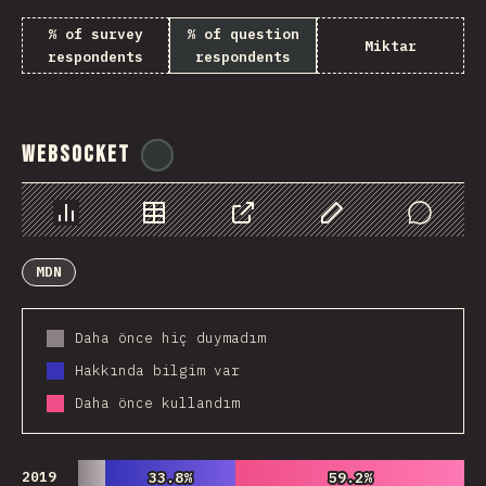
% of survey
% of question
Miktar
respondents
respondents
WebSocket
@
tyvdh
Chart
Data
Share
Customize Data
Comments
MDN
Daha önce hiç duymadım
Hakkında bilgim var
Daha önce kullandım
2019
33.8%
33.8%
59.2%
59.2%