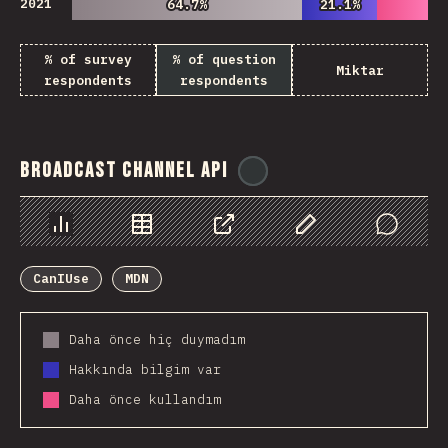
2021
64.7%
64.7%
21.1%
21.1%
% of survey
% of question
Miktar
respondents
respondents
Broadcast Channel API
@
ionos_com
Chart
Data
Share
Customize Data
Comments
CanIUse
MDN
Daha önce hiç duymadım
Hakkında bilgim var
Daha önce kullandım