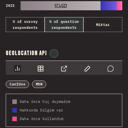
2021
78.7%
78.7%
% of survey
% of question
Miktar
respondents
respondents
Geolocation API
@
ionos_com
Chart
Data
Share
Customize Data
Comments
CanIUse
MDN
Daha önce hiç duymadım
Hakkında bilgim var
Daha önce kullandım