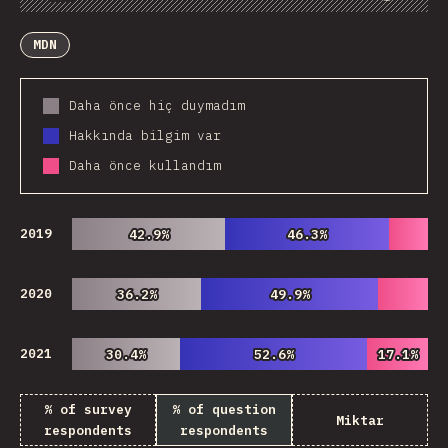
Chart
Data
Share
Customize Data
Comments
MDN
Daha önce hiç duymadım
Hakkında bilgim var
Daha önce kullandım
2019
42.9%
42.9%
46.3%
46.3%
2020
36.2%
36.2%
49.9%
49.9%
2021
30.4%
30.4%
52.6%
52.6%
17.1%
17.1%
% of survey
% of question
Miktar
respondents
respondents