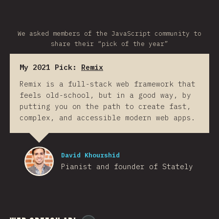
We asked members of the JavaScript community to
share their “pick of the year”
My 2021 Pick:
Remix
Remix is a full-stack web framework that
feels old-school, but in a good way, by
putting you on the path to create fast,
complex, and accessible modern web apps.
David Khourshid
Pianist and founder of Stately