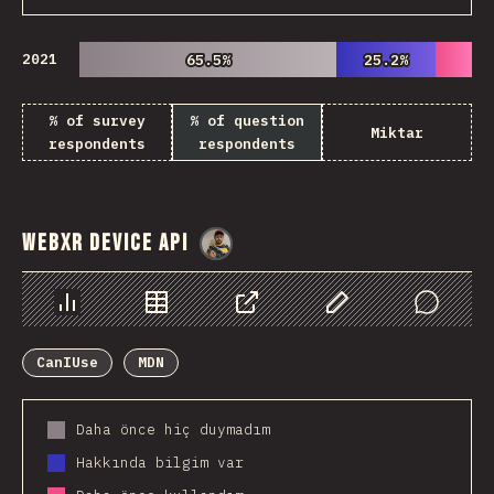
2021
65.5%
65.5%
25.2%
25.2%
% of survey
% of question
Miktar
respondents
respondents
WebXR Device API
@
danielkaspo
Chart
Data
Share
Customize Data
Comments
CanIUse
MDN
Daha önce hiç duymadım
Hakkında bilgim var