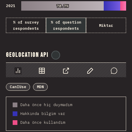
2021
78.7%
78.7%
% of survey
% of question
Miktar
respondents
respondents
Geolocation API
@
ionos_com
Chart
Data
Share
Customize Data
Comments
CanIUse
MDN
Daha önce hiç duymadım
Hakkında bilgim var
Daha önce kullandım