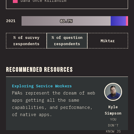
Daha önce kullandım
2021
83.7%
83.7%
% of survey
% of question
Miktar
respondents
respondents
Recommended Resources
Exploring Service Workers
PWAs represent the dream of web
apps getting all the same
capabilities, and performance,
Kyle
Simpson
of native apps.
YOU
DON'T
KNOW JS