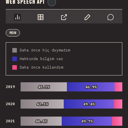
Web Speech API
@
ionos_com
Chart
Data
Share
Customize Data
Comments
MDN
Daha önce hiç duymadım
Hakkında bilgim var
Daha önce kullandım
2019
45.7%
45.7%
46.9%
46.9%
2020
42.5%
42.5%
49.4%
49.4%
2021
40.4%
40.4%
49.7%
49.7%