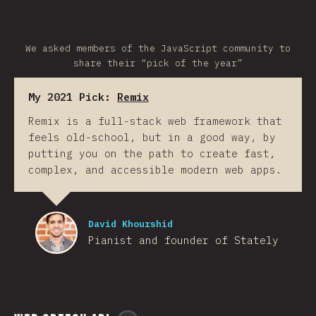
We asked members of the JavaScript community to
share their “pick of the year”
My 2021 Pick:
Remix
Remix is a full-stack web framework that
feels old-school, but in a good way, by
putting you on the path to create fast,
complex, and accessible modern web apps.
David Khourshid
Pianist and founder of Stately