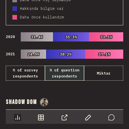
Hakkında bilgim var
Daha önce kullandım
2020
31.4%
31.4%
35.3%
35.3%
33.5%
33.5%
2021
24.9%
24.9%
38.2%
38.2%
37.1%
37.1%
% of survey
% of question
Miktar
respondents
respondents
Shadow DOM
@
danielkaspo
Chart
Data
Share
Customize Data
Comments