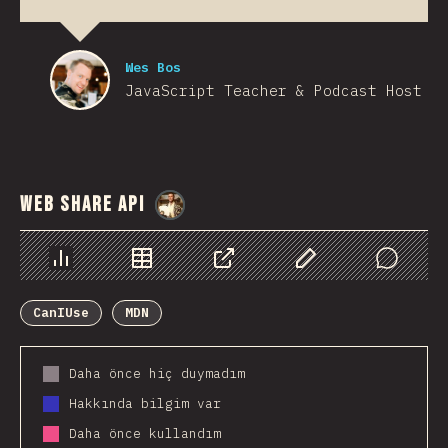
Wes Bos
JavaScript Teacher & Podcast Host
Web Share API
@
StorytellerCZ
Chart
Data
Share
Customize Data
Comments
CanIUse
MDN
Daha önce hiç duymadım
Hakkında bilgim var
Daha önce kullandım