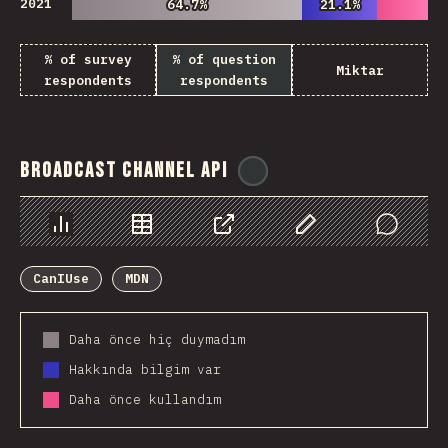
2021
64.7%
64.7%
21.1%
21.1%
% of survey
% of question
Miktar
respondents
respondents
Broadcast Channel API
@
ionos_com
Chart
Data
Share
Customize Data
Comments
CanIUse
MDN
Daha önce hiç duymadım
Hakkında bilgim var
Daha önce kullandım