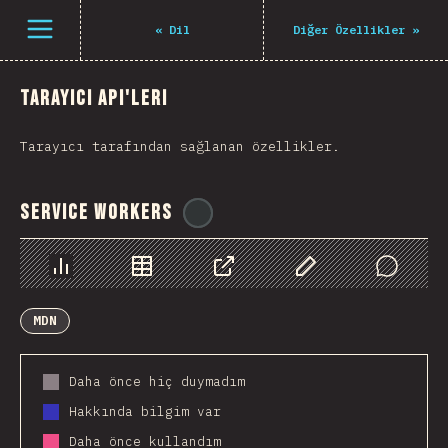
Navigated to The State of JS 2021
Open menu
«
Dil
Diğer Özellikler
»
Tarayıcı API'leri
Tarayıcı tarafından sağlanan özellikler.
Service Workers
@
ionos_com
Chart
Data
Share
Customize Data
Comments
MDN
Daha önce hiç duymadım
Hakkında bilgim var
Daha önce kullandım