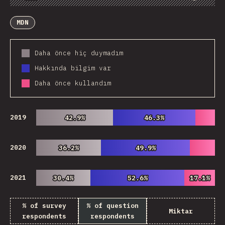
Chart
Data
Share
Customize Data
Comments
MDN
Daha önce hiç duymadım
Hakkında bilgim var
Daha önce kullandım
2019
42.9%
42.9%
46.3%
46.3%
2020
36.2%
36.2%
49.9%
49.9%
2021
30.4%
30.4%
52.6%
52.6%
17.1%
17.1%
% of survey
% of question
Miktar
respondents
respondents