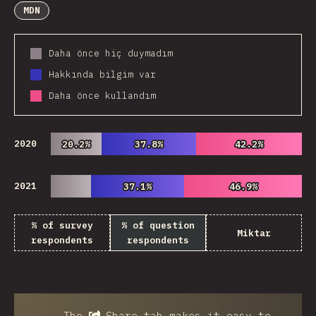
MDN
Daha önce hiç duymadım
Hakkında bilgim var
Daha önce kullandım
2020
20.2%
20.2%
37.8%
37.8%
42.2%
42.2%
2021
37.1%
37.1%
46.9%
46.9%
% of survey
% of question
Miktar
respondents
respondents
The
Share
tab makes it easy to