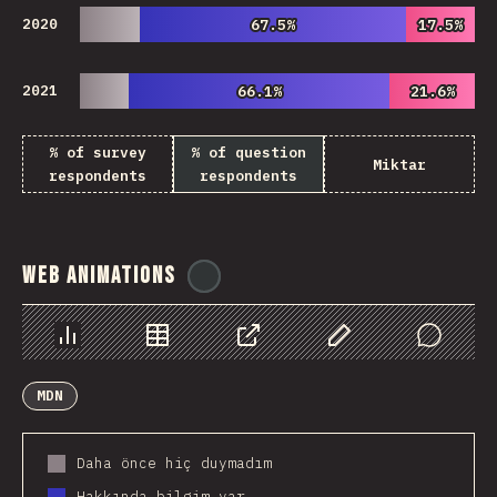
2020
67.5%
67.5%
17.5%
17.5%
2021
66.1%
66.1%
21.6%
21.6%
% of survey
% of question
Miktar
respondents
respondents
Web Animations
@
ionos_com
Chart
Data
Share
Customize Data
Comments
MDN
Daha önce hiç duymadım
Hakkında bilgim var