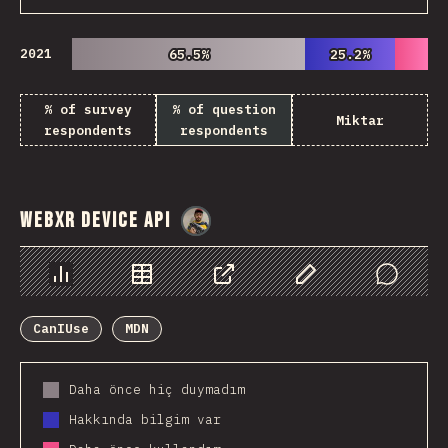
2021
65.5%
65.5%
25.2%
25.2%
% of survey
% of question
Miktar
respondents
respondents
WebXR Device API
@
danielkaspo
Chart
Data
Share
Customize Data
Comments
CanIUse
MDN
Daha önce hiç duymadım
Hakkında bilgim var