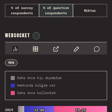
% of survey
% of question
Miktar
respondents
respondents
WebSocket
@
tyvdh
Chart
Data
Share
Customize Data
Comments
MDN
Daha önce hiç duymadım
Hakkında bilgim var
Daha önce kullandım
2019
33.8%
33.8%
59.2%
59.2%