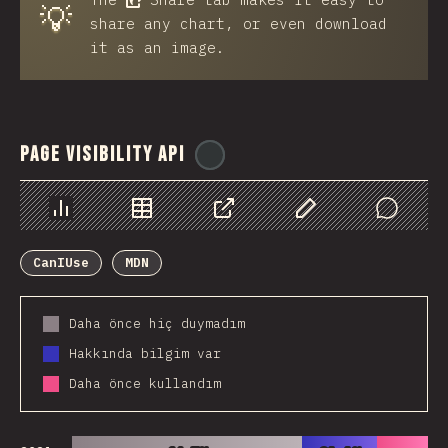
💡
share any chart, or even download
it as an image.
Page Visibility API
@
ionos_com
Chart
Data
Share
Customize Data
Comments
CanIUse
MDN
Daha önce hiç duymadım
Hakkında bilgim var
Daha önce kullandım