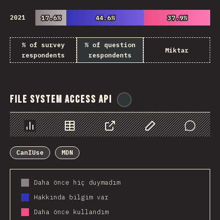
2021
17.6%
17.6%
44.6%
44.6%
37.9%
37.9%
% of survey
% of question
Miktar
respondents
respondents
File System Access API
@
ionos_com
Chart
Data
Share
Customize Data
Comments
CanIUse
MDN
Daha önce hiç duymadım
Hakkında bilgim var
Daha önce kullandım