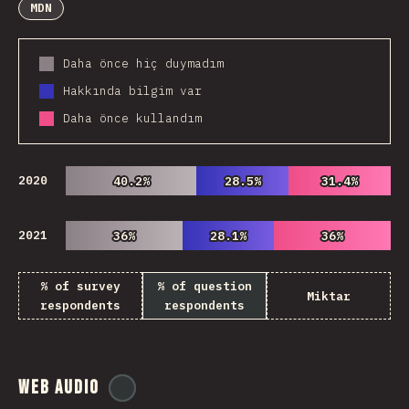
MDN
Daha önce hiç duymadım
Hakkında bilgim var
Daha önce kullandım
2020
40.2%
40.2%
28.5%
28.5%
31.4%
31.4%
2021
36%
36%
28.1%
28.1%
36%
36%
% of survey
% of question
Miktar
respondents
respondents
Web Audio
@
ionos_com