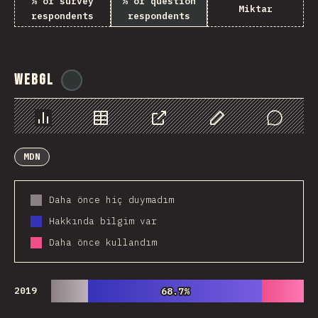
% of survey
% of question
Miktar
respondents
respondents
WebGL
@
ionos_com
Chart
Data
Share
Customize Data
Comments
MDN
Daha önce hiç duymadım
Hakkında bilgim var
Daha önce kullandım
2019
68.7%
68.7%