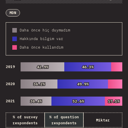
Chart
Data
Share
Customize Data
Comments
MDN
Daha önce hiç duymadım
Hakkında bilgim var
Daha önce kullandım
2019
42.9%
42.9%
46.3%
46.3%
2020
36.2%
36.2%
49.9%
49.9%
2021
30.4%
30.4%
52.6%
52.6%
17.1%
17.1%
% of survey
% of question
Miktar
respondents
respondents