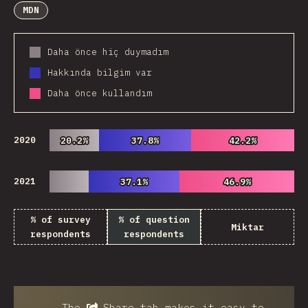
MDN
Daha önce hiç duymadım
Hakkında bilgim var
Daha önce kullandım
2020
20.2%
20.2%
37.8%
37.8%
42.2%
42.2%
2021
37.1%
37.1%
46.9%
46.9%
% of survey
% of question
Miktar
respondents
respondents
The
Share
tab makes it easy to