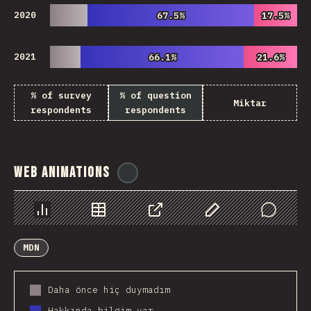
2020
67.5%
67.5%
17.5%
17.5%
2021
66.1%
66.1%
21.6%
21.6%
% of survey
% of question
Miktar
respondents
respondents
Web Animations
@
ionos_com
Chart
Data
Share
Customize Data
Comments
MDN
Daha önce hiç duymadım
Hakkında bilgim var