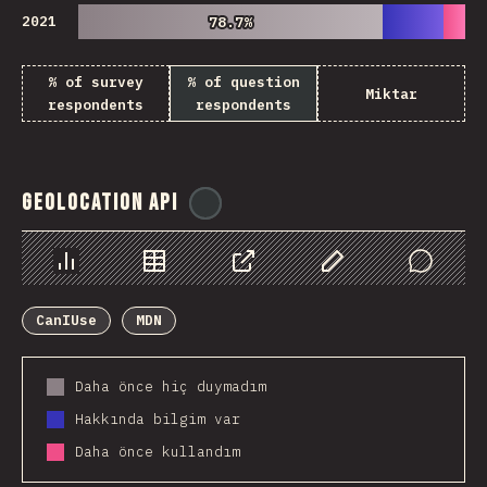
2021
78.7%
78.7%
% of survey
% of question
Miktar
respondents
respondents
Geolocation API
@
ionos_com
Chart
Data
Share
Customize Data
Comments
CanIUse
MDN
Daha önce hiç duymadım
Hakkında bilgim var
Daha önce kullandım