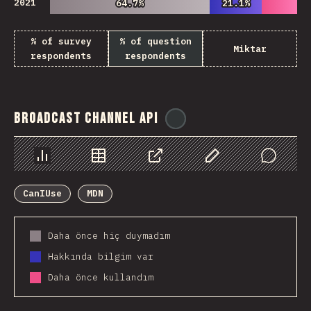
2021
64.7%
64.7%
21.1%
21.1%
% of survey
% of question
Miktar
respondents
respondents
Broadcast Channel API
@
ionos_com
Chart
Data
Share
Customize Data
Comments
CanIUse
MDN
Daha önce hiç duymadım
Hakkında bilgim var
Daha önce kullandım