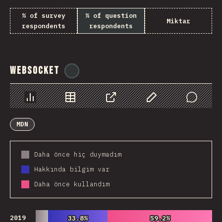
% of survey
% of question
Miktar
respondents
respondents
WebSocket
@
tyvdh
Chart
Data
Share
Customize Data
Comments
MDN
Daha önce hiç duymadım
Hakkında bilgim var
Daha önce kullandım
2019
33.8%
33.8%
59.2%
59.2%