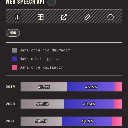
Web Speech API
@
ionos_com
Chart
Data
Share
Customize Data
Comments
MDN
Daha önce hiç duymadım
Hakkında bilgim var
Daha önce kullandım
2019
45.7%
45.7%
46.9%
46.9%
2020
42.5%
42.5%
49.4%
49.4%
2021
40.4%
40.4%
49.7%
49.7%