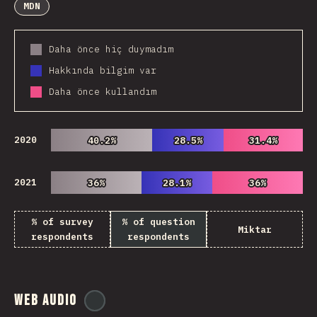
MDN
Daha önce hiç duymadım
Hakkında bilgim var
Daha önce kullandım
2020
40.2%
40.2%
28.5%
28.5%
31.4%
31.4%
2021
36%
36%
28.1%
28.1%
36%
36%
% of survey
% of question
Miktar
respondents
respondents
Web Audio
@
ionos_com