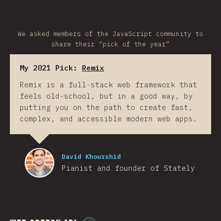
We asked members of the JavaScript community to
share their “pick of the year”
My 2021 Pick:
Remix
Remix is a full-stack web framework that
feels old-school, but in a good way, by
putting you on the path to create fast,
complex, and accessible modern web apps.
David Khourshid
Pianist and founder of Stately