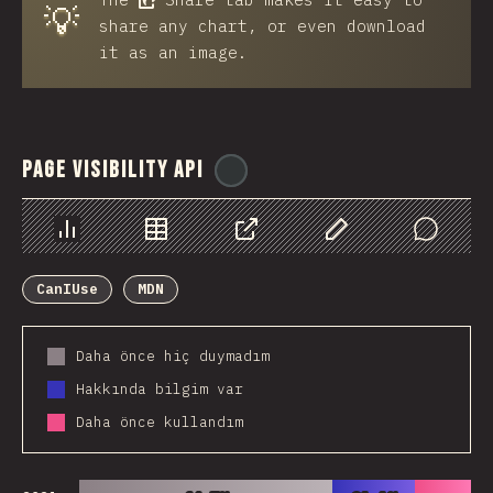
💡
share any chart, or even download
it as an image.
Page Visibility API
@
ionos_com
Chart
Data
Share
Customize Data
Comments
CanIUse
MDN
Daha önce hiç duymadım
Hakkında bilgim var
Daha önce kullandım