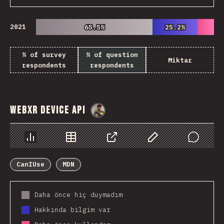
2021
65.5%
65.5%
25.2%
25.2%
% of survey
% of question
Miktar
respondents
respondents
WebXR Device API
@
danielkaspo
Chart
Data
Share
Customize Data
Comments
CanIUse
MDN
Daha önce hiç duymadım
Hakkında bilgim var