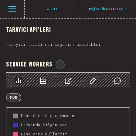
Navigated to The State of JS 2021
Open menu
«
Dil
Diğer Özellikler
»
Tarayıcı API'leri
Tarayıcı tarafından sağlanan özellikler.
Service Workers
@
ionos_com
Chart
Data
Share
Customize Data
Comments
MDN
Daha önce hiç duymadım
Hakkında bilgim var
Daha önce kullandım