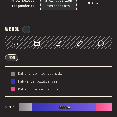
% of survey
% of question
Miktar
respondents
respondents
WebGL
@
ionos_com
Chart
Data
Share
Customize Data
Comments
MDN
Daha önce hiç duymadım
Hakkında bilgim var
Daha önce kullandım
2019
68.7%
68.7%