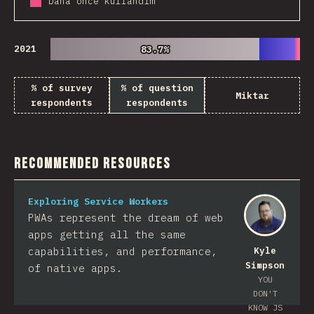
Daha önce kullandım
2021
83.7%
83.7%
% of survey
% of question
Miktar
respondents
respondents
Recommended Resources
Exploring Service Workers
PWAs represent the dream of web
apps getting all the same
capabilities, and performance,
Kyle
Simpson
of native apps.
YOU
DON'T
KNOW JS