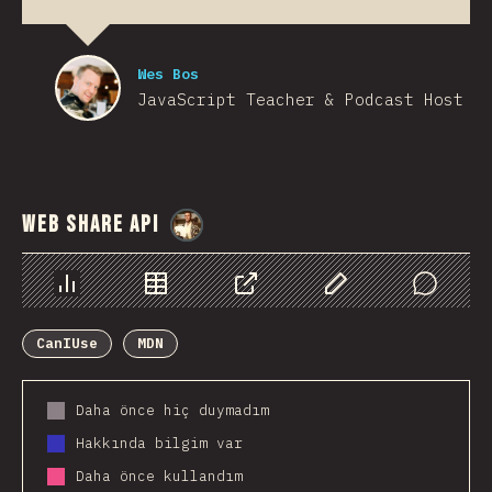
Wes Bos
JavaScript Teacher & Podcast Host
Web Share API
@
StorytellerCZ
Chart
Data
Share
Customize Data
Comments
CanIUse
MDN
Daha önce hiç duymadım
Hakkında bilgim var
Daha önce kullandım