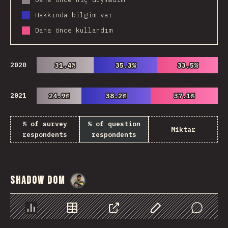
Hakkında bilgim var
Daha önce kullandım
2020
31.4%
31.4%
35.3%
35.3%
33.5%
33.5%
2021
24.9%
24.9%
38.2%
38.2%
37.1%
37.1%
% of survey
% of question
Miktar
respondents
respondents
Shadow DOM
@
danielkaspo
Chart
Data
Share
Customize Data
Comments