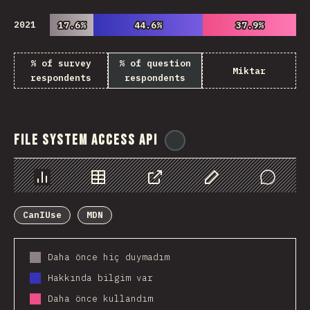
2021
17.6%
17.6%
44.6%
44.6%
37.9%
37.9%
% of survey
% of question
Miktar
respondents
respondents
File System Access API
@
ionos_com
Chart
Data
Share
Customize Data
Comments
CanIUse
MDN
Daha önce hiç duymadım
Hakkında bilgim var
Daha önce kullandım