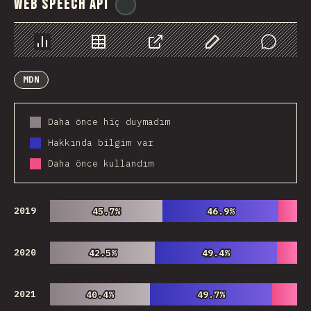
Web Speech API
@
ionos_com
Chart
Data
Share
Customize Data
Comments
MDN
Daha önce hiç duymadım
Hakkında bilgim var
Daha önce kullandım
2019
45.7%
45.7%
46.9%
46.9%
2020
42.5%
42.5%
49.4%
49.4%
2021
40.4%
40.4%
49.7%
49.7%