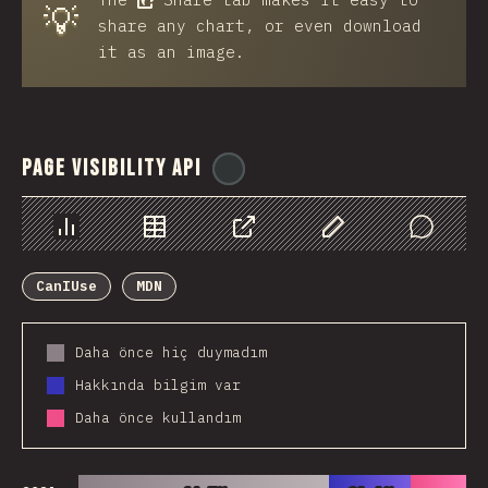
💡
share any chart, or even download
it as an image.
Page Visibility API
@
ionos_com
Chart
Data
Share
Customize Data
Comments
CanIUse
MDN
Daha önce hiç duymadım
Hakkında bilgim var
Daha önce kullandım