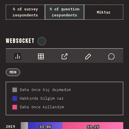
% of survey
% of question
Miktar
respondents
respondents
WebSocket
@
tyvdh
Chart
Data
Share
Customize Data
Comments
MDN
Daha önce hiç duymadım
Hakkında bilgim var
Daha önce kullandım
2019
33.8%
33.8%
59.2%
59.2%