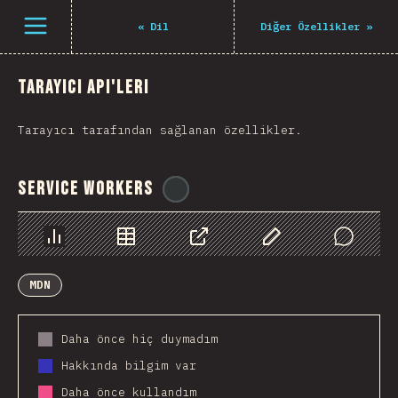
Navigated to The State of JS 2021
Open menu
«
Dil
Diğer Özellikler
»
Tarayıcı API'leri
Tarayıcı tarafından sağlanan özellikler.
Service Workers
@
ionos_com
Chart
Data
Share
Customize Data
Comments
MDN
Daha önce hiç duymadım
Hakkında bilgim var
Daha önce kullandım