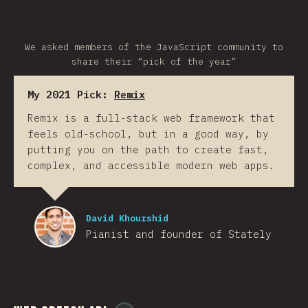
We asked members of the JavaScript community to
share their “pick of the year”
My 2021 Pick:
Remix
Remix is a full-stack web framework that
feels old-school, but in a good way, by
putting you on the path to create fast,
complex, and accessible modern web apps.
David Khourshid
Pianist and founder of Stately