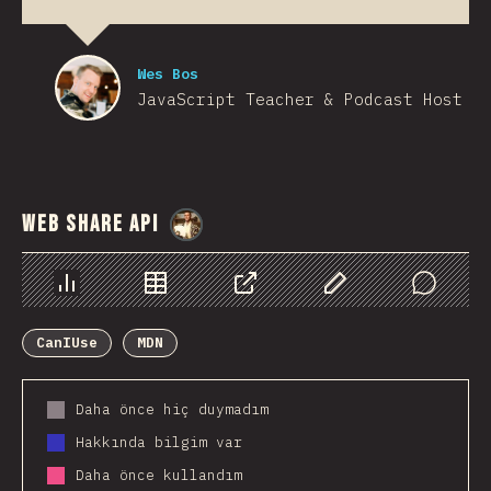
Wes Bos
JavaScript Teacher & Podcast Host
Web Share API
@
StorytellerCZ
Chart
Data
Share
Customize Data
Comments
CanIUse
MDN
Daha önce hiç duymadım
Hakkında bilgim var
Daha önce kullandım