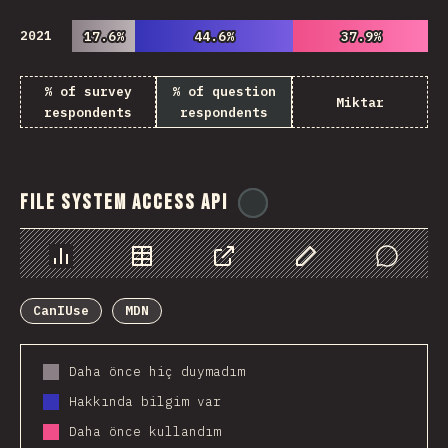
2021
17.6%
17.6%
44.6%
44.6%
37.9%
37.9%
% of survey
% of question
Miktar
respondents
respondents
File System Access API
@
ionos_com
Chart
Data
Share
Customize Data
Comments
CanIUse
MDN
Daha önce hiç duymadım
Hakkında bilgim var
Daha önce kullandım