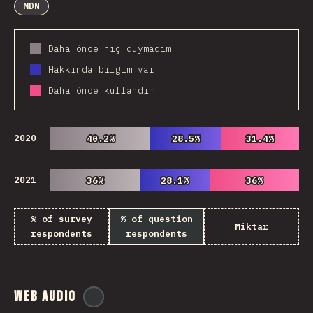
MDN
Daha önce hiç duymadım
Hakkında bilgim var
Daha önce kullandım
2020
40.2%
40.2%
28.5%
28.5%
31.4%
31.4%
2021
36%
36%
28.1%
28.1%
36%
36%
% of survey
% of question
Miktar
respondents
respondents
Web Audio
@
ionos_com