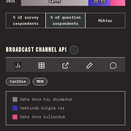
2021
64.7%
64.7%
21.1%
21.1%
% of survey
% of question
Miktar
respondents
respondents
Broadcast Channel API
@
ionos_com
Chart
Data
Share
Customize Data
Comments
CanIUse
MDN
Daha önce hiç duymadım
Hakkında bilgim var
Daha önce kullandım