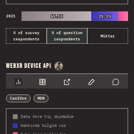
2021
65.5%
65.5%
25.2%
25.2%
% of survey
% of question
Miktar
respondents
respondents
WebXR Device API
@
danielkaspo
Chart
Data
Share
Customize Data
Comments
CanIUse
MDN
Daha önce hiç duymadım
Hakkında bilgim var