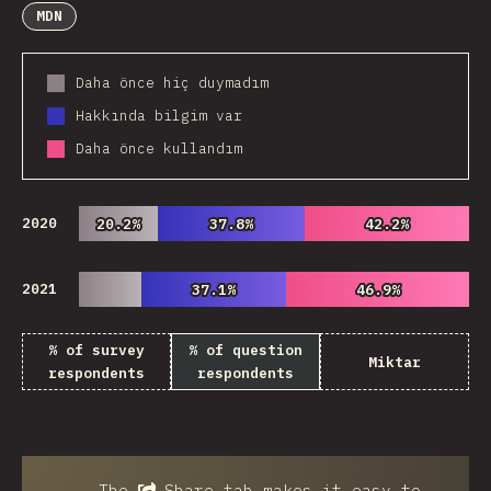
MDN
Daha önce hiç duymadım
Hakkında bilgim var
Daha önce kullandım
2020
20.2%
20.2%
37.8%
37.8%
42.2%
42.2%
2021
37.1%
37.1%
46.9%
46.9%
% of survey
% of question
Miktar
respondents
respondents
The
Share
tab makes it easy to