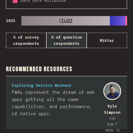
Daha önce kullandım
2021
83.7%
83.7%
% of survey
% of question
Miktar
respondents
respondents
Recommended Resources
Exploring Service Workers
PWAs represent the dream of web
apps getting all the same
capabilities, and performance,
Kyle
Simpson
of native apps.
YOU
DON'T
KNOW JS