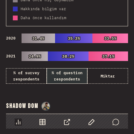
Hakkında bilgim var
Daha önce kullandım
2020
31.4%
31.4%
35.3%
35.3%
33.5%
33.5%
2021
24.9%
24.9%
38.2%
38.2%
37.1%
37.1%
% of survey
% of question
Miktar
respondents
respondents
Shadow DOM
@
danielkaspo
Chart
Data
Share
Customize Data
Comments