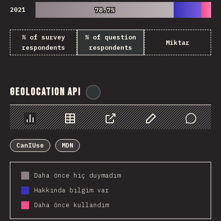
2021
78.7%
78.7%
% of survey
% of question
Miktar
respondents
respondents
Geolocation API
@
ionos_com
Chart
Data
Share
Customize Data
Comments
CanIUse
MDN
Daha önce hiç duymadım
Hakkında bilgim var
Daha önce kullandım