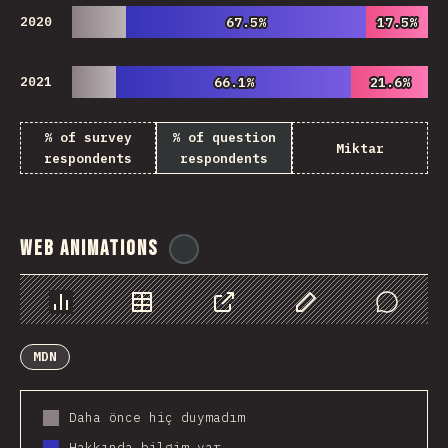
2020
67.5%
67.5%
17.5%
17.5%
2021
66.1%
66.1%
21.6%
21.6%
% of survey
% of question
Miktar
respondents
respondents
Web Animations
@
ionos_com
Chart
Data
Share
Customize Data
Comments
MDN
Daha önce hiç duymadım
Hakkında bilgim var