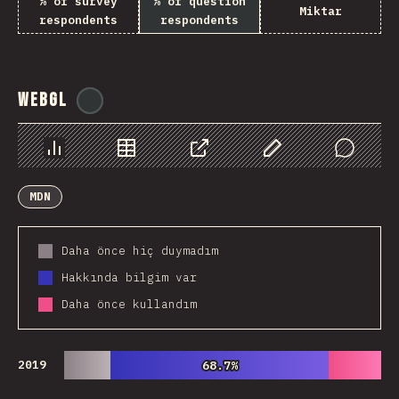
% of survey
% of question
Miktar
respondents
respondents
WebGL
@
ionos_com
Chart
Data
Share
Customize Data
Comments
MDN
Daha önce hiç duymadım
Hakkında bilgim var
Daha önce kullandım
2019
68.7%
68.7%