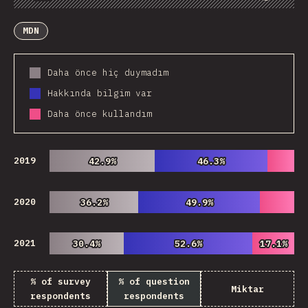
Chart
Data
Share
Customize Data
Comments
MDN
Daha önce hiç duymadım
Hakkında bilgim var
Daha önce kullandım
2019
42.9%
42.9%
46.3%
46.3%
2020
36.2%
36.2%
49.9%
49.9%
2021
30.4%
30.4%
52.6%
52.6%
17.1%
17.1%
% of survey
% of question
Miktar
respondents
respondents