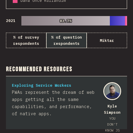
Daha önce kullandım
2021
83.7%
83.7%
% of survey
% of question
Miktar
respondents
respondents
Recommended Resources
Exploring Service Workers
PWAs represent the dream of web
apps getting all the same
capabilities, and performance,
Kyle
Simpson
of native apps.
YOU
DON'T
KNOW JS