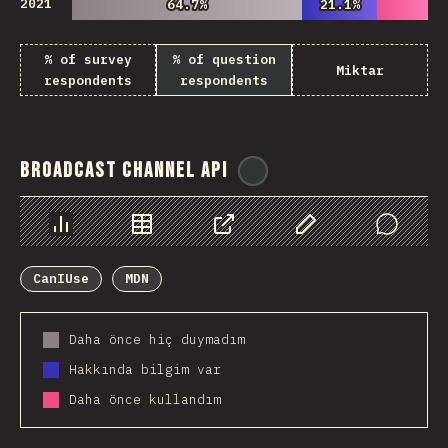
2021
64.7%
64.7%
21.1%
21.1%
% of survey
% of question
Miktar
respondents
respondents
Broadcast Channel API
@
ionos_com
Chart
Data
Share
Customize Data
Comments
CanIUse
MDN
Daha önce hiç duymadım
Hakkında bilgim var
Daha önce kullandım