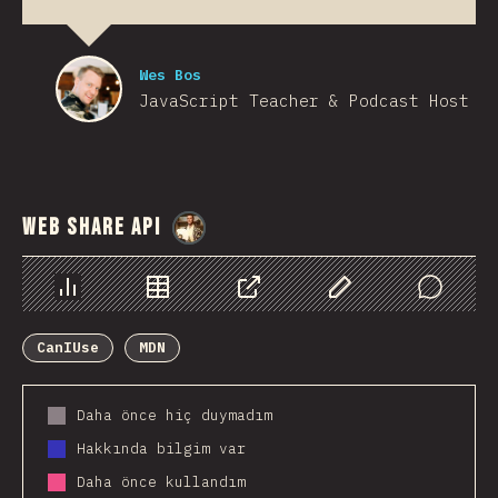
Wes Bos
JavaScript Teacher & Podcast Host
Web Share API
@
StorytellerCZ
Chart
Data
Share
Customize Data
Comments
CanIUse
MDN
Daha önce hiç duymadım
Hakkında bilgim var
Daha önce kullandım