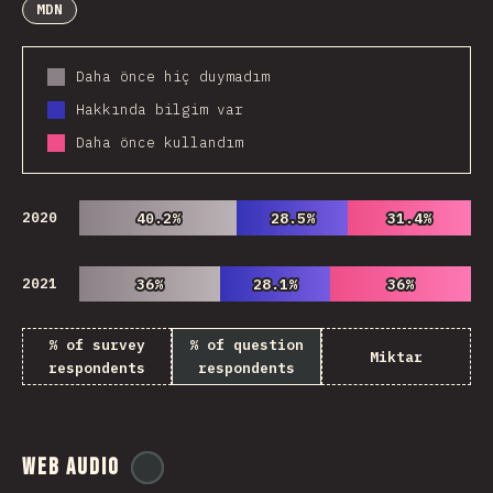
MDN
Daha önce hiç duymadım
Hakkında bilgim var
Daha önce kullandım
2020
40.2%
40.2%
28.5%
28.5%
31.4%
31.4%
2021
36%
36%
28.1%
28.1%
36%
36%
% of survey
% of question
Miktar
respondents
respondents
Web Audio
@
ionos_com