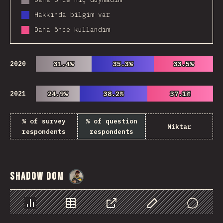
Hakkında bilgim var
Daha önce kullandım
2020
31.4%
31.4%
35.3%
35.3%
33.5%
33.5%
2021
24.9%
24.9%
38.2%
38.2%
37.1%
37.1%
% of survey
% of question
Miktar
respondents
respondents
Shadow DOM
@
danielkaspo
Chart
Data
Share
Customize Data
Comments