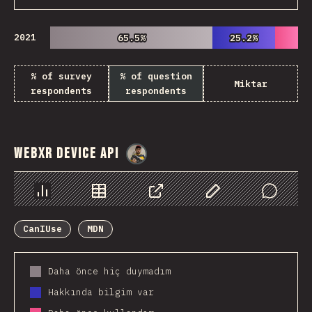
2021
65.5%
65.5%
25.2%
25.2%
% of survey
% of question
Miktar
respondents
respondents
WebXR Device API
@
danielkaspo
Chart
Data
Share
Customize Data
Comments
CanIUse
MDN
Daha önce hiç duymadım
Hakkında bilgim var