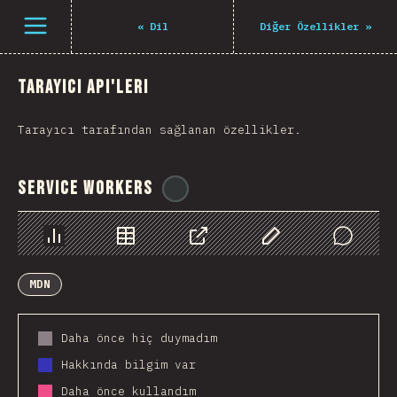
Navigated to The State of JS 2021
Open menu
«
Dil
Diğer Özellikler
»
Tarayıcı API'leri
Tarayıcı tarafından sağlanan özellikler.
Service Workers
@
ionos_com
Chart
Data
Share
Customize Data
Comments
MDN
Daha önce hiç duymadım
Hakkında bilgim var
Daha önce kullandım