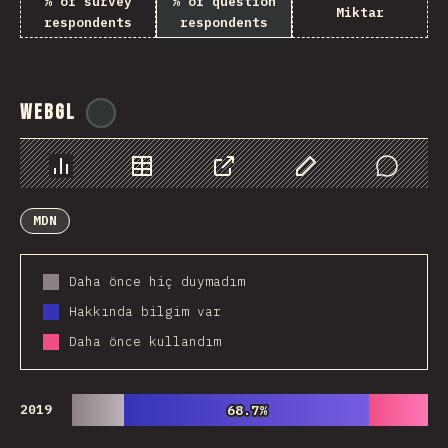
% of survey
% of question
Miktar
respondents
respondents
WebGL
@
ionos_com
Chart
Data
Share
Customize Data
Comments
MDN
Daha önce hiç duymadım
Hakkında bilgim var
Daha önce kullandım
2019
68.7%
68.7%