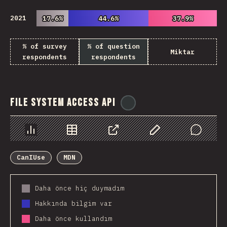
2021
17.6%
17.6%
44.6%
44.6%
37.9%
37.9%
% of survey
% of question
Miktar
respondents
respondents
File System Access API
@
ionos_com
Chart
Data
Share
Customize Data
Comments
CanIUse
MDN
Daha önce hiç duymadım
Hakkında bilgim var
Daha önce kullandım