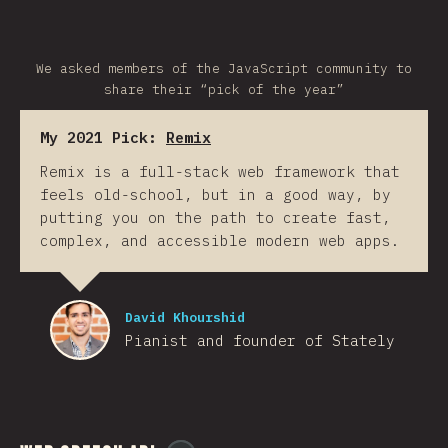
We asked members of the JavaScript community to
share their “pick of the year”
My 2021 Pick:
Remix
Remix is a full-stack web framework that
feels old-school, but in a good way, by
putting you on the path to create fast,
complex, and accessible modern web apps.
David Khourshid
Pianist and founder of Stately