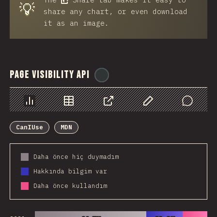
💡
share any chart, or even download
it as an image.
Page Visibility API
@
ionos_com
Chart
Data
Share
Customize Data
Comments
CanIUse
MDN
Daha önce hiç duymadım
Hakkında bilgim var
Daha önce kullandım