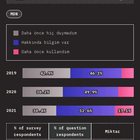
Chart
Data
Share
Customize Data
Comments
MDN
Daha önce hiç duymadım
Hakkında bilgim var
Daha önce kullandım
2019
42.9%
42.9%
46.3%
46.3%
2020
36.2%
36.2%
49.9%
49.9%
2021
30.4%
30.4%
52.6%
52.6%
17.1%
17.1%
% of survey
% of question
Miktar
respondents
respondents