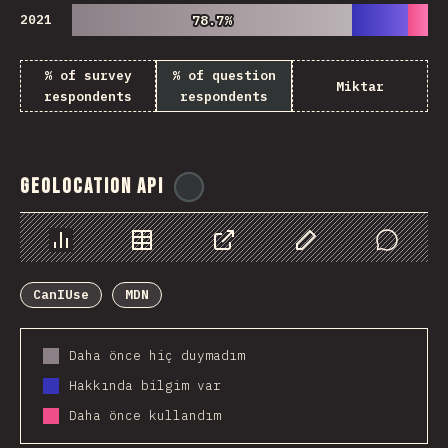
2021
78.7%
78.7%
% of survey
% of question
Miktar
respondents
respondents
Geolocation API
@
ionos_com
Chart
Data
Share
Customize Data
Comments
CanIUse
MDN
Daha önce hiç duymadım
Hakkında bilgim var
Daha önce kullandım