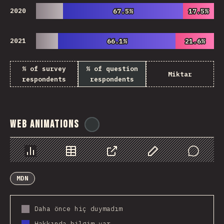
2020
67.5%
67.5%
17.5%
17.5%
2021
66.1%
66.1%
21.6%
21.6%
% of survey
% of question
Miktar
respondents
respondents
Web Animations
@
ionos_com
Chart
Data
Share
Customize Data
Comments
MDN
Daha önce hiç duymadım
Hakkında bilgim var