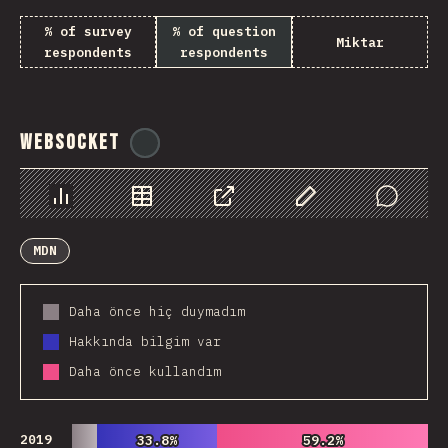
% of survey
% of question
Miktar
respondents
respondents
WebSocket
@
tyvdh
Chart
Data
Share
Customize Data
Comments
MDN
Daha önce hiç duymadım
Hakkında bilgim var
Daha önce kullandım
2019
33.8%
33.8%
59.2%
59.2%