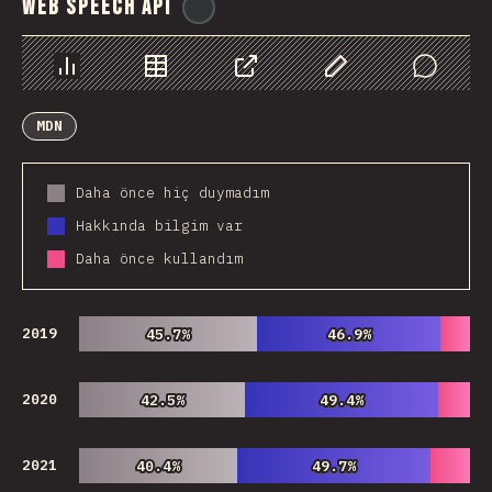
Web Speech API
@
ionos_com
Chart
Data
Share
Customize Data
Comments
MDN
Daha önce hiç duymadım
Hakkında bilgim var
Daha önce kullandım
2019
45.7%
45.7%
46.9%
46.9%
2020
42.5%
42.5%
49.4%
49.4%
2021
40.4%
40.4%
49.7%
49.7%