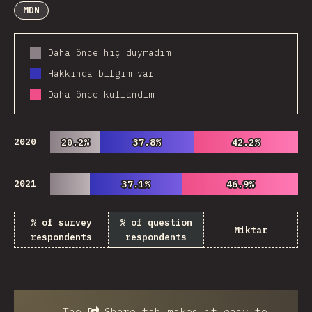
MDN
Daha önce hiç duymadım
Hakkında bilgim var
Daha önce kullandım
2020
20.2%
20.2%
37.8%
37.8%
42.2%
42.2%
2021
37.1%
37.1%
46.9%
46.9%
% of survey
% of question
Miktar
respondents
respondents
The
Share
tab makes it easy to