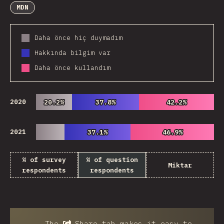
MDN
Daha önce hiç duymadım
Hakkında bilgim var
Daha önce kullandım
2020
20.2%
20.2%
37.8%
37.8%
42.2%
42.2%
2021
37.1%
37.1%
46.9%
46.9%
% of survey
% of question
Miktar
respondents
respondents
The
Share
tab makes it easy to