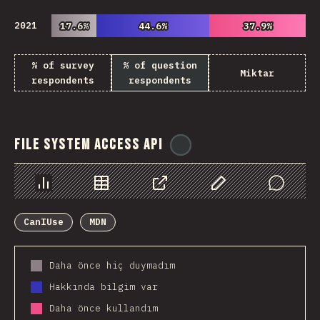
2021
17.6%
17.6%
44.6%
44.6%
37.9%
37.9%
% of survey
% of question
Miktar
respondents
respondents
File System Access API
@
ionos_com
Chart
Data
Share
Customize Data
Comments
CanIUse
MDN
Daha önce hiç duymadım
Hakkında bilgim var
Daha önce kullandım