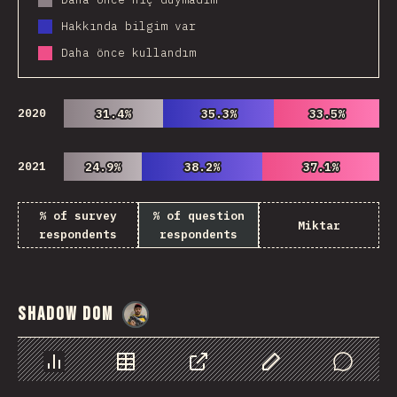
Hakkında bilgim var
Daha önce kullandım
2020
31.4%
31.4%
35.3%
35.3%
33.5%
33.5%
2021
24.9%
24.9%
38.2%
38.2%
37.1%
37.1%
% of survey
% of question
Miktar
respondents
respondents
Shadow DOM
@
danielkaspo
Chart
Data
Share
Customize Data
Comments