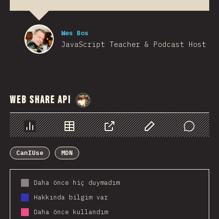
Wes Bos
JavaScript Teacher & Podcast Host
Web Share API
@
StorytellerCZ
Chart
Data
Share
Customize Data
Comments
CanIUse
MDN
Daha önce hiç duymadım
Hakkında bilgim var
Daha önce kullandım