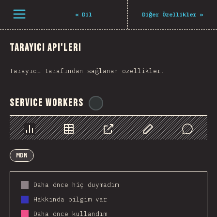
Navigated to The State of JS 2021
Open menu
«
Dil
Diğer Özellikler
»
Tarayıcı API'leri
Tarayıcı tarafından sağlanan özellikler.
Service Workers
@
ionos_com
Chart
Data
Share
Customize Data
Comments
MDN
Daha önce hiç duymadım
Hakkında bilgim var
Daha önce kullandım