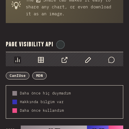
💡
share any chart, or even download
it as an image.
Page Visibility API
@
ionos_com
Chart
Data
Share
Customize Data
Comments
CanIUse
MDN
Daha önce hiç duymadım
Hakkında bilgim var
Daha önce kullandım