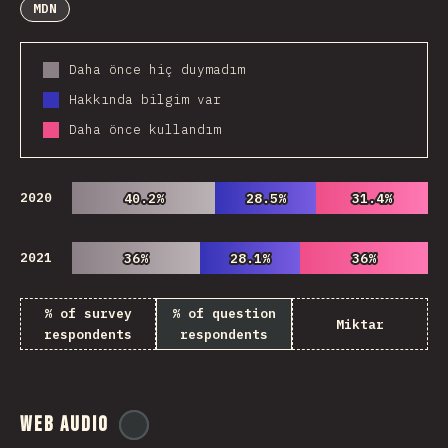
MDN
Daha önce hiç duymadım
Hakkında bilgim var
Daha önce kullandım
2020
40.2%
40.2%
28.5%
28.5%
31.4%
31.4%
2021
36%
36%
28.1%
28.1%
36%
36%
% of survey
% of question
Miktar
respondents
respondents
Web Audio
@
ionos_com