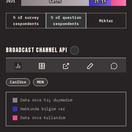
2021
64.7%
64.7%
21.1%
21.1%
% of survey
% of question
Miktar
respondents
respondents
Broadcast Channel API
@
ionos_com
Chart
Data
Share
Customize Data
Comments
CanIUse
MDN
Daha önce hiç duymadım
Hakkında bilgim var
Daha önce kullandım