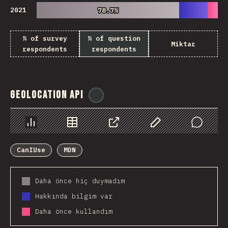
2021
78.7%
78.7%
% of survey
% of question
Miktar
respondents
respondents
Geolocation API
@
ionos_com
Chart
Data
Share
Customize Data
Comments
CanIUse
MDN
Daha önce hiç duymadım
Hakkında bilgim var
Daha önce kullandım