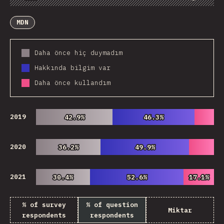
Chart
Data
Share
Customize Data
Comments
MDN
Daha önce hiç duymadım
Hakkında bilgim var
Daha önce kullandım
2019
42.9%
42.9%
46.3%
46.3%
2020
36.2%
36.2%
49.9%
49.9%
2021
30.4%
30.4%
52.6%
52.6%
17.1%
17.1%
% of survey
% of question
Miktar
respondents
respondents