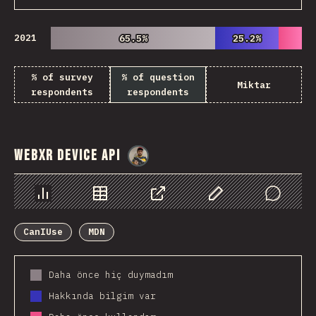
2021
65.5%
65.5%
25.2%
25.2%
% of survey
% of question
Miktar
respondents
respondents
WebXR Device API
@
danielkaspo
Chart
Data
Share
Customize Data
Comments
CanIUse
MDN
Daha önce hiç duymadım
Hakkında bilgim var