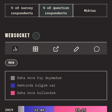
% of survey
% of question
Miktar
respondents
respondents
WebSocket
@
tyvdh
Chart
Data
Share
Customize Data
Comments
MDN
Daha önce hiç duymadım
Hakkında bilgim var
Daha önce kullandım
2019
33.8%
33.8%
59.2%
59.2%