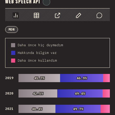
Web Speech API
@
ionos_com
Chart
Data
Share
Customize Data
Comments
MDN
Daha önce hiç duymadım
Hakkında bilgim var
Daha önce kullandım
2019
45.7%
45.7%
46.9%
46.9%
2020
42.5%
42.5%
49.4%
49.4%
2021
40.4%
40.4%
49.7%
49.7%