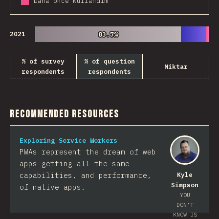
Daha önce kullandım
2021
83.7%
83.7%
% of survey
% of question
Miktar
respondents
respondents
Recommended Resources
Exploring Service Workers
PWAs represent the dream of web
apps getting all the same
capabilities, and performance,
Kyle
Simpson
of native apps.
YOU
DON'T
KNOW JS