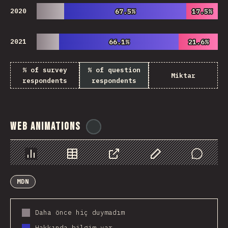
2020
67.5%
67.5%
17.5%
17.5%
2021
66.1%
66.1%
21.6%
21.6%
% of survey
% of question
Miktar
respondents
respondents
Web Animations
@
ionos_com
Chart
Data
Share
Customize Data
Comments
MDN
Daha önce hiç duymadım
Hakkında bilgim var