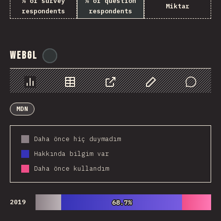
% of survey
% of question
Miktar
respondents
respondents
WebGL
@
ionos_com
Chart
Data
Share
Customize Data
Comments
MDN
Daha önce hiç duymadım
Hakkında bilgim var
Daha önce kullandım
2019
68.7%
68.7%