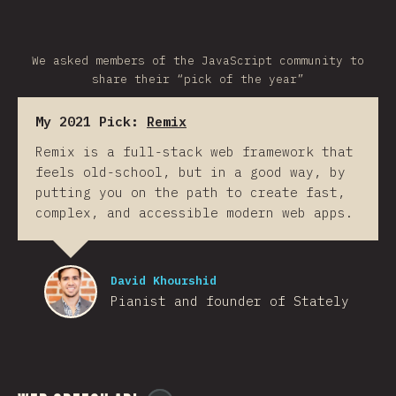
We asked members of the JavaScript community to
share their “pick of the year”
My 2021 Pick:
Remix
Remix is a full-stack web framework that
feels old-school, but in a good way, by
putting you on the path to create fast,
complex, and accessible modern web apps.
David Khourshid
Pianist and founder of Stately