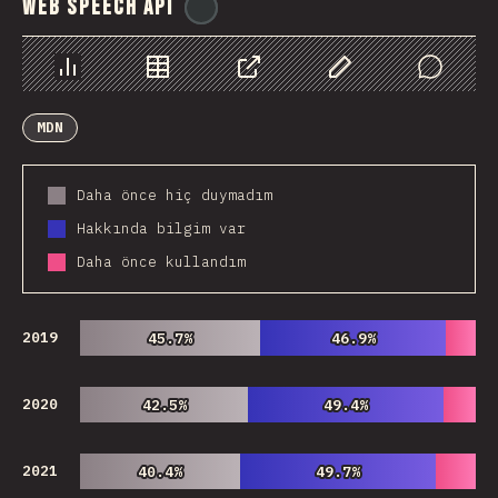
Web Speech API
@
ionos_com
Chart
Data
Share
Customize Data
Comments
MDN
Daha önce hiç duymadım
Hakkında bilgim var
Daha önce kullandım
2019
45.7%
45.7%
46.9%
46.9%
2020
42.5%
42.5%
49.4%
49.4%
2021
40.4%
40.4%
49.7%
49.7%