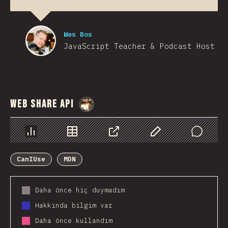
Wes Bos
JavaScript Teacher & Podcast Host
Web Share API
@
StorytellerCZ
Chart
Data
Share
Customize Data
Comments
CanIUse
MDN
Daha önce hiç duymadım
Hakkında bilgim var
Daha önce kullandım