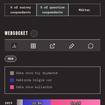
% of survey
% of question
Miktar
respondents
respondents
WebSocket
@
tyvdh
Chart
Data
Share
Customize Data
Comments
MDN
Daha önce hiç duymadım
Hakkında bilgim var
Daha önce kullandım
2019
33.8%
33.8%
59.2%
59.2%