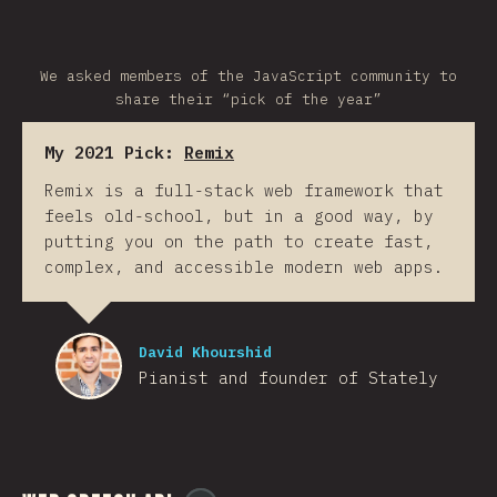
We asked members of the JavaScript community to
share their “pick of the year”
My 2021 Pick:
Remix
Remix is a full-stack web framework that
feels old-school, but in a good way, by
putting you on the path to create fast,
complex, and accessible modern web apps.
David Khourshid
Pianist and founder of Stately