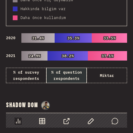
Hakkında bilgim var
Daha önce kullandım
2020
31.4%
31.4%
35.3%
35.3%
33.5%
33.5%
2021
24.9%
24.9%
38.2%
38.2%
37.1%
37.1%
% of survey
% of question
Miktar
respondents
respondents
Shadow DOM
@
danielkaspo
Chart
Data
Share
Customize Data
Comments