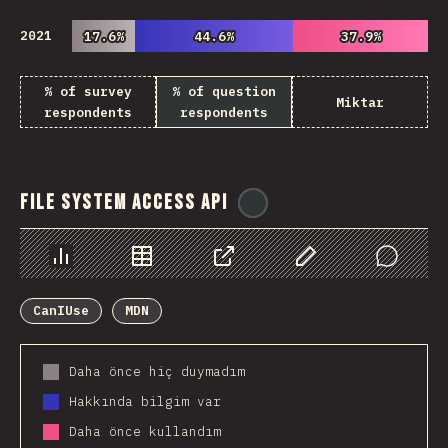
2021
17.6%
17.6%
44.6%
44.6%
37.9%
37.9%
% of survey
% of question
Miktar
respondents
respondents
File System Access API
@
ionos_com
Chart
Data
Share
Customize Data
Comments
CanIUse
MDN
Daha önce hiç duymadım
Hakkında bilgim var
Daha önce kullandım