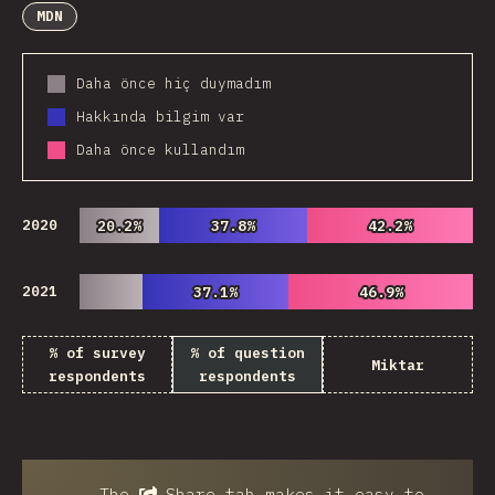
MDN
Daha önce hiç duymadım
Hakkında bilgim var
Daha önce kullandım
2020
20.2%
20.2%
37.8%
37.8%
42.2%
42.2%
2021
37.1%
37.1%
46.9%
46.9%
% of survey
% of question
Miktar
respondents
respondents
The
Share
tab makes it easy to