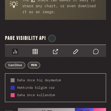
💡
share any chart, or even download
it as an image.
Page Visibility API
@
ionos_com
Chart
Data
Share
Customize Data
Comments
CanIUse
MDN
Daha önce hiç duymadım
Hakkında bilgim var
Daha önce kullandım