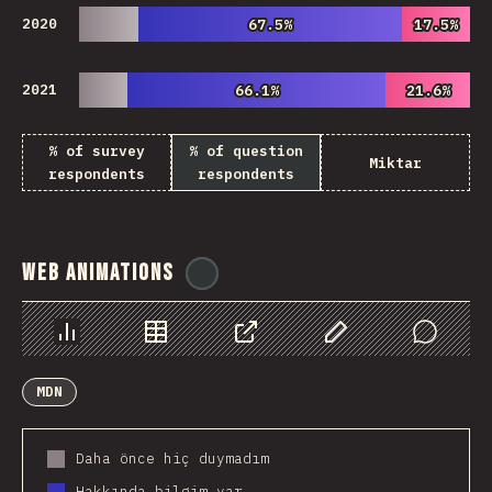
2020
67.5%
67.5%
17.5%
17.5%
2021
66.1%
66.1%
21.6%
21.6%
% of survey
% of question
Miktar
respondents
respondents
Web Animations
@
ionos_com
Chart
Data
Share
Customize Data
Comments
MDN
Daha önce hiç duymadım
Hakkında bilgim var