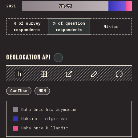
2021
78.7%
78.7%
% of survey
% of question
Miktar
respondents
respondents
Geolocation API
@
ionos_com
Chart
Data
Share
Customize Data
Comments
CanIUse
MDN
Daha önce hiç duymadım
Hakkında bilgim var
Daha önce kullandım