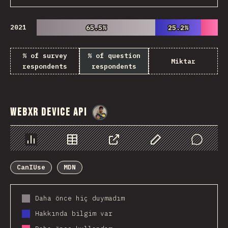
2021
65.5%
65.5%
25.2%
25.2%
% of survey
% of question
Miktar
respondents
respondents
WebXR Device API
@
danielkaspo
Chart
Data
Share
Customize Data
Comments
CanIUse
MDN
Daha önce hiç duymadım
Hakkında bilgim var