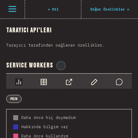
Navigated to The State of JS 2021
Open menu
«
Dil
Diğer Özellikler
»
Tarayıcı API'leri
Tarayıcı tarafından sağlanan özellikler.
Service Workers
@
ionos_com
Chart
Data
Share
Customize Data
Comments
MDN
Daha önce hiç duymadım
Hakkında bilgim var
Daha önce kullandım