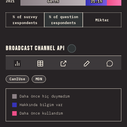
2021
64.7%
64.7%
21.1%
21.1%
% of survey
% of question
Miktar
respondents
respondents
Broadcast Channel API
@
ionos_com
Chart
Data
Share
Customize Data
Comments
CanIUse
MDN
Daha önce hiç duymadım
Hakkında bilgim var
Daha önce kullandım