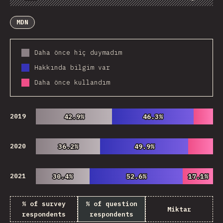
Chart
Data
Share
Customize Data
Comments
MDN
Daha önce hiç duymadım
Hakkında bilgim var
Daha önce kullandım
2019
42.9%
42.9%
46.3%
46.3%
2020
36.2%
36.2%
49.9%
49.9%
2021
30.4%
30.4%
52.6%
52.6%
17.1%
17.1%
% of survey
% of question
Miktar
respondents
respondents