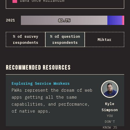
Daha önce kullandım
2021
83.7%
83.7%
% of survey
% of question
Miktar
respondents
respondents
Recommended Resources
Exploring Service Workers
PWAs represent the dream of web
apps getting all the same
capabilities, and performance,
Kyle
Simpson
of native apps.
YOU
DON'T
KNOW JS