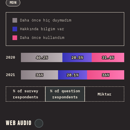
MDN
Daha önce hiç duymadım
Hakkında bilgim var
Daha önce kullandım
2020
40.2%
40.2%
28.5%
28.5%
31.4%
31.4%
2021
36%
36%
28.1%
28.1%
36%
36%
% of survey
% of question
Miktar
respondents
respondents
Web Audio
@
ionos_com