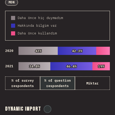
MDN
Daha önce hiç duymadım
Hakkında bilgim var
Daha önce kullandım
2020
43%
43%
42.3%
42.3%
2021
34.8%
34.8%
46.4%
46.4%
19%
19%
% of survey
% of question
Miktar
respondents
respondents
Dynamic Import
@
ionos_com