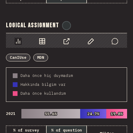
Logical Assignment
@
ionos_com
Chart
Data
Share
Customize Data
Comments
CanIUse
MDN
Daha önce hiç duymadım
Hakkında bilgim var
Daha önce kullandım
2021
55.6%
55.6%
24.7%
24.7%
19.8%
19.8%
% of survey
% of question