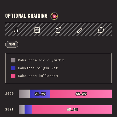
Optional Chaining
@
wwsiv
Chart
Data
Share
Customize Data
Comments
MDN
Daha önce hiç duymadım
Hakkında bilgim var
Daha önce kullandım
2020
21.7%
21.7%
66.8%
66.8%
2021
85.8%
85.8%