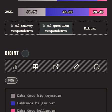
2021
30.9%
30.9%
48.8%
48.8%
20.4%
20.4%
% of survey
% of question
Miktar
respondents
respondents
BigInt
@
ionos_com
Chart
Data
Share
Customize Data
Comments
MDN
Daha önce hiç duymadım
Hakkında bilgim var
Daha önce kullandım