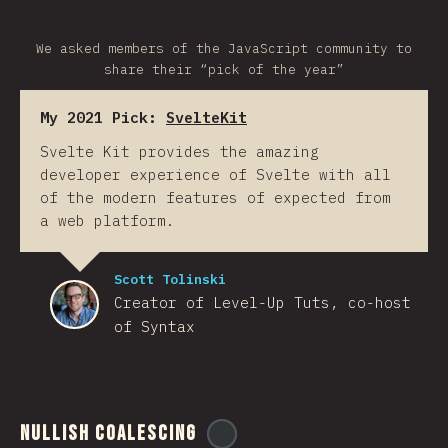
We asked members of the JavaScript community to
share their “pick of the year”
My 2021 Pick:
SvelteKit
Svelte Kit provides the amazing
developer experience of Svelte with all
of the modern features of expected from
a web platform.
Scott Tolinski
Creator of Level-Up Tuts, co-host
of Syntax
Nullish Coalescing
@
ionos_com