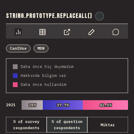
String.prototype.replaceAll()
@
ionos_com
Chart
Data
Share
Customize Data
Comments
CanIUse
MDN
Daha önce hiç duymadım
Hakkında bilgim var
Daha önce kullandım
2021
20%
20%
37.7%
37.7%
42.5%
42.5%
% of survey
% of question
Miktar
respondents
respondents