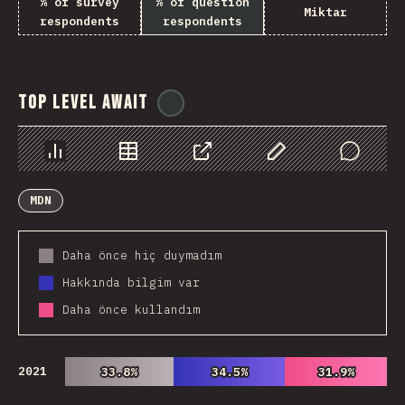
% of survey
% of question
Miktar
respondents
respondents
Top Level Await
@
ionos_com
Chart
Data
Share
Customize Data
Comments
MDN
Daha önce hiç duymadım
Hakkında bilgim var
Daha önce kullandım
2021
33.8%
33.8%
34.5%
34.5%
31.9%
31.9%