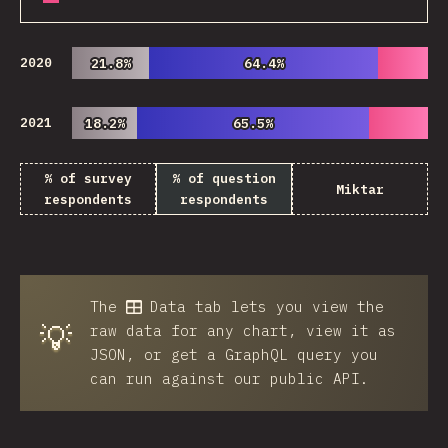
2020
21.8%
21.8%
64.4%
64.4%
2021
18.2%
18.2%
65.5%
65.5%
% of survey
% of question
Miktar
respondents
respondents
The
Data
tab lets you view the
💡
raw data for any chart, view it as
JSON, or get a GraphQL query you
can run against our public API.