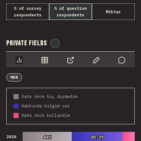
% of survey
% of question
Miktar
respondents
respondents
Private Fields
@
ionos_com
Chart
Data
Share
Customize Data
Comments
MDN
Daha önce hiç duymadım
Hakkında bilgim var
Daha önce kullandım
2020
44%
44%
45.3%
45.3%