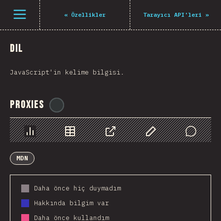
Open menu
«
Özellikler
Tarayıcı API'leri
»
Dil
JavaScript'in kelime bilgisi.
Proxies
@
ionos_com
Chart
Data
Share
Customize Data
Comments
MDN
Daha önce hiç duymadım
Hakkında bilgim var
Daha önce kullandım