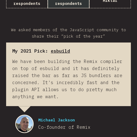
Miktar
respondents
respondents
We asked members of the JavaScript community to
share their “pick of the year”
My 2021 Pick:
esbuild
We have been building the Remix compiler
on top of esbuild and it has definitely
raised the bar as far as JS bundlers are
concerned. It's incredibly fast and the
plugin API allows us to do pretty much
anything we want.
Michael Jackson
Co-founder of Remix