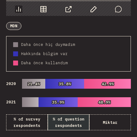
Chart
Data
Share
Customize Data
Comments
MDN
Daha önce hiç duymadım
Hakkında bilgim var
Daha önce kullandım
2020
21.4%
21.4%
35.8%
35.8%
42.9%
42.9%
2021
35.9%
35.9%
48.9%
48.9%
% of survey
% of question
Miktar
respondents
respondents