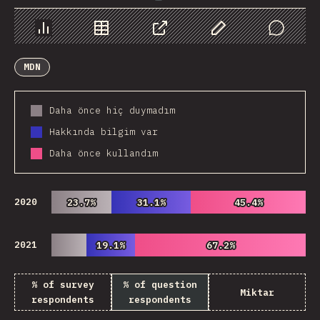
Chart
Data
Share
Customize Data
Comments
MDN
Daha önce hiç duymadım
Hakkında bilgim var
Daha önce kullandım
2020
23.7%
23.7%
31.1%
31.1%
45.4%
45.4%
2021
19.1%
19.1%
67.2%
67.2%
% of survey
% of question
Miktar
respondents
respondents