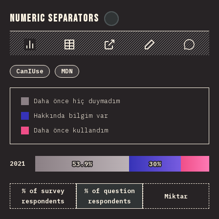
Numeric Separators
@
ionos_com
Chart
Data
Share
Customize Data
Comments
CanIUse
MDN
Daha önce hiç duymadım
Hakkında bilgim var
Daha önce kullandım
2021
53.9%
53.9%
30%
30%
% of survey
% of question
Miktar
respondents
respondents