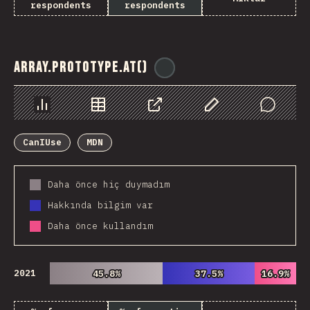
respondents
respondents
Array.prototype.at()
@
ionos_com
Chart
Data
Share
Customize Data
Comments
CanIUse
MDN
Daha önce hiç duymadım
Hakkında bilgim var
Daha önce kullandım
2021
45.8%
45.8%
37.5%
37.5%
16.9%
16.9%