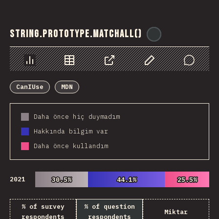
String.prototype.matchAll()
@
ionos_com
Chart
Data
Share
Customize Data
Comments
CanIUse
MDN
Daha önce hiç duymadım
Hakkında bilgim var
Daha önce kullandım
2021
30.5%
30.5%
44.1%
44.1%
25.5%
25.5%
% of survey
% of question
Miktar
respondents
respondents