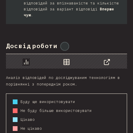
відповідей за впізнаваністю та кількістю
відповідей за варіант відповіді
Вперше
чую
.
Досвід роботи
@
ionos_com
Chart
Data
Share
Аналіз відповідей по досліджуваним технологіям в
порівнянні з попереднім роком.
Буду ще використовувати
Не буду більше використовувати
Цікаво
Не цікаво