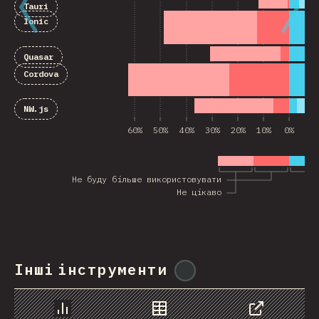
Tauri
Ionic
Quasar
Cordova
NW.js
60%
50%
40%
30%
20%
10%
0%
10
Не буду більше використовувати
Не цікаво
Інші інструменти
@
ionos_com