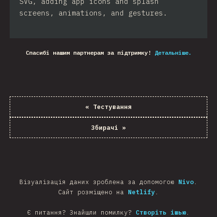
SVG, adding app icons and splash
screens, animations, and gestures.
Спасибі нашим партнерам за підтримку!
Детальніше.
«
Тестування
Збирачі
»
Візуалізація даних зроблена за допомогою
Nivo
.
Сайт розміщено на
Netlify
.
Є питання? Знайшли помилку?
Створіть ішью
.