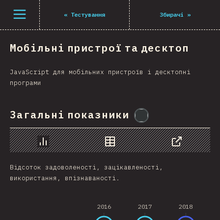
Navigated to The State of JS 2021
Open menu
«
Тестування
Збирачі
»
Мобільні пристрої та десктоп
JavaScript для мобільних пристроїв і десктопні
програми
Загальні показники
@
flylanceinc
Chart
Data
Share
Відсоток задоволеності, зацікавленості,
використання, впізнаваності.
2016
2017
2018