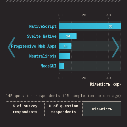
Chart
Data
Share
0.0
20
40
NativeScript
83
Svelte Native
14
Progressive Web Apps
10
Neutralinojs
NodeGUI
0.0
20
40
Кількість корист
145 question respondents (1% completion percentage)
% of survey
% of question
Кількість
respondents
respondents