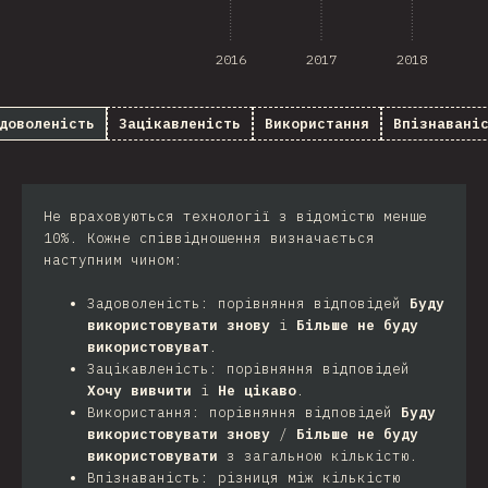
2016
2017
2018
доволеність
Зацікавленість
Використання
Впізнавані
Не враховуються технології з відомістю менше
10%. Кожне співвідношення визначається
наступним чином:
Задоволеність: порівняння відповідей
Буду
використовувати знову
і
Більше не буду
використовуват
.
Зацікавленість: порівняння відповідей
Хочу вивчити
і
Не цікаво
.
Використання: порівняння відповідей
Буду
використовувати знову
/
Більше не буду
використовувати
з загальною кількістю.
Впізнаваність: різниця між кількістю