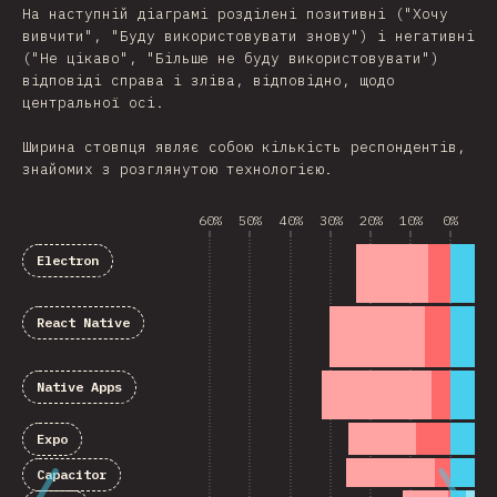
На наступній діаграмі розділені позитивні ("Хочу
вивчити", "Буду використовувати знову") і негативні
("Не цікаво", "Більше не буду використовувати")
відповіді справа і зліва, відповідно, щодо
центральної осі.
Ширина стовпця являє собою кількість респондентів,
знайомих з розглянутою технологією.
60%
50%
40%
30%
20%
10%
0%
10
Electron
React Native
Native Apps
Expo
Capacitor