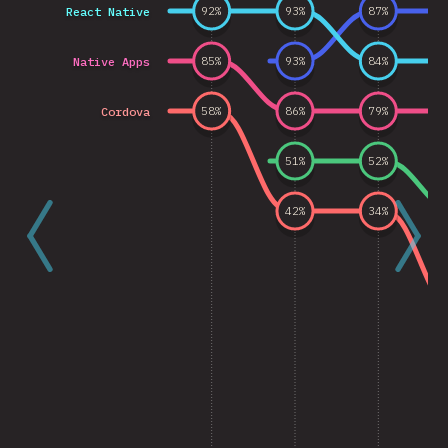
React Native
92
%
93
%
87
%
Native Apps
85
%
93
%
84
%
Cordova
58
%
86
%
79
%
51
%
52
%
42
%
34
%