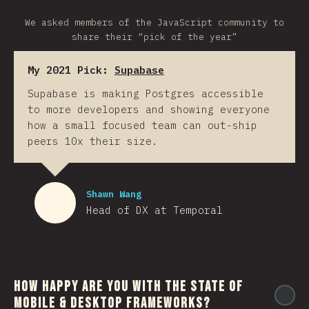
We asked members of the JavaScript community to
share their “pick of the year”
My 2021 Pick:
Supabase
Supabase is making Postgres accessible
to more developers and showing everyone
how a small focused team can out-ship
peers 10x their size.
Shawn Wang
Head of DX at Temporal
How happy are you with the state of
@
mobile & desktop frameworks?