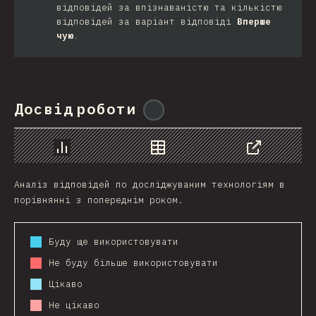
відповідей за впізнаваністю та кількістю
відповідей за варіант відповіді
Вперше
чую
.
Досвід роботи
@
ionos_com
Chart
Data
Share
Аналіз відповідей по досліджуваним технологіям в
порівнянні з попереднім роком.
Буду ще використовувати
Не буду більше використовувати
Цікаво
Не цікаво