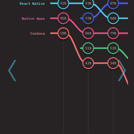
React Native
92
%
93
%
87
%
Native Apps
85
%
93
%
84
%
Cordova
58
%
86
%
79
%
51
%
52
%
42
%
34
%