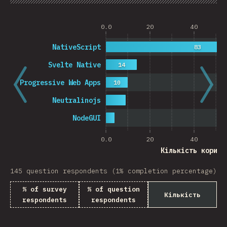
Chart
Data
Share
0.0
20
40
NativeScript
83
Svelte Native
14
Progressive Web Apps
10
Neutralinojs
NodeGUI
0.0
20
40
Кількість корист
145 question respondents (1% completion percentage)
% of survey
% of question
Кількість
respondents
respondents