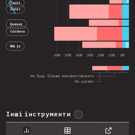
Tauri
Ionic
Quasar
Cordova
NW.js
60%
50%
40%
30%
20%
10%
0%
10
Не буду більше використовувати
Не цікаво
Інші інструменти
@
ionos_com