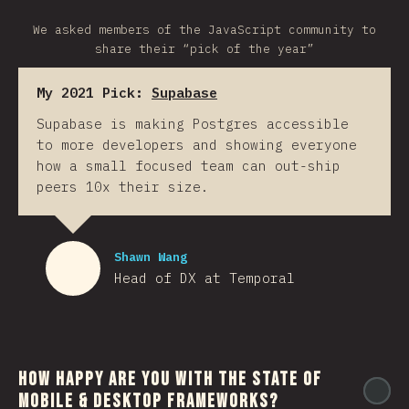
We asked members of the JavaScript community to
share their “pick of the year”
My 2021 Pick:
Supabase
Supabase is making Postgres accessible
to more developers and showing everyone
how a small focused team can out-ship
peers 10x their size.
Shawn Wang
Head of DX at Temporal
How happy are you with the state of
@
mobile & desktop frameworks?