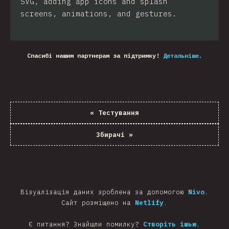
SVG, adding app icons and splash
screens, animations, and gestures.
Спасибі нашим партнерам за підтримку!
Детальніше.
«
Тестування
Збирачі
»
Візуалізація даних зроблена за допомогою
Nivo
.
Сайт розміщено на
Netlify
.
Є питання? Знайшли помилку?
Створіть ішью
.