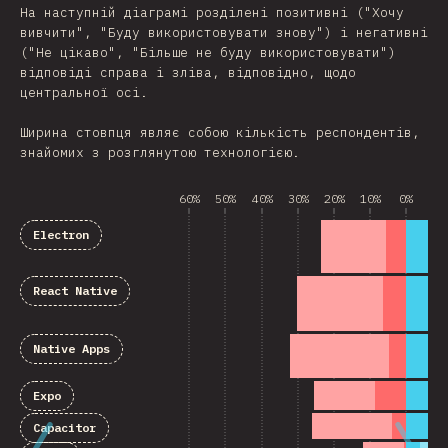
На наступній діаграмі розділені позитивні ("Хочу
вивчити", "Буду використовувати знову") і негативні
("Не цікаво", "Більше не буду використовувати")
відповіді справа і зліва, відповідно, щодо
центральної осі.
Ширина стовпця являє собою кількість респондентів,
знайомих з розглянутою технологією.
60%
50%
40%
30%
20%
10%
0%
10
Electron
React Native
Native Apps
Expo
Capacitor