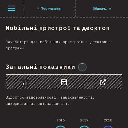
Navigated to The State of JS 2021
Open menu
«
Тестування
Збирачі
»
Мобільні пристрої та десктоп
JavaScript для мобільних пристроїв і десктопні
програми
Загальні показники
@
flylanceinc
Chart
Data
Share
Відсоток задоволеності, зацікавленості,
використання, впізнаваності.
2016
2017
2018