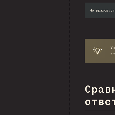
Не враховуют
Yo
💡
re
Срав
отве