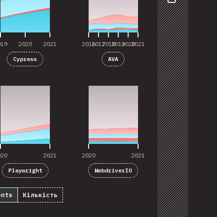
Share
019
2020
2021
2016
2017
2018
2019
2020
2021
Cypress
AVA
020
2021
2020
2021
020
2021
2020
2021
Playwright
WebdriverIO
ents
Кількість