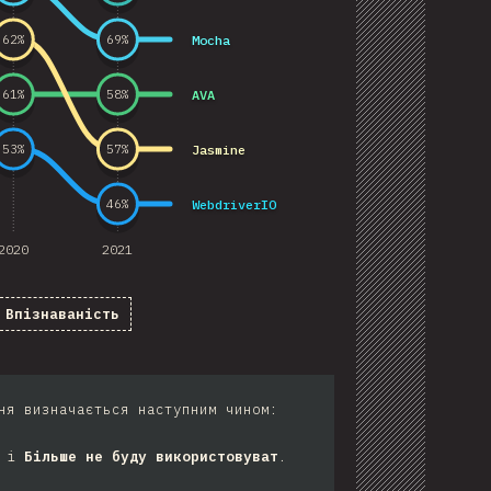
Mocha
62
%
69
%
AVA
61
%
58
%
Jasmine
53
%
57
%
WebdriverIO
46
%
2020
2021
Впізнаваність
ня визначається наступним чином:
і
Більше не буду використовуват
.