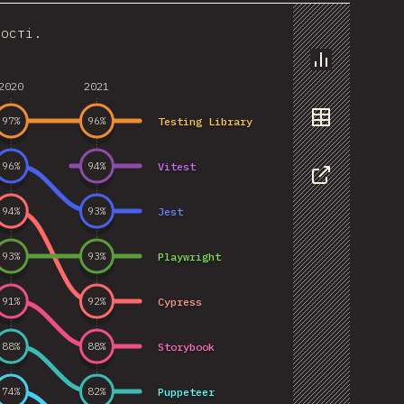
ності.
Chart
2020
2021
Testing Library
97
%
96
%
Data
Vitest
96
%
94
%
Share
Jest
94
%
93
%
Playwright
93
%
93
%
Cypress
91
%
92
%
Storybook
88
%
88
%
Puppeteer
74
%
82
%