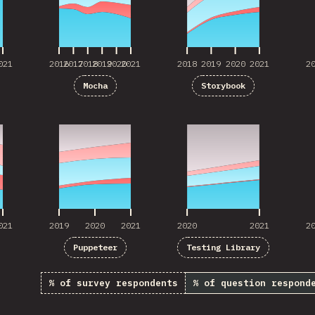
021
2016
2017
2018
2019
2020
2021
2018
2019
2020
2021
2
Mocha
Storybook
021
2019
2020
2021
2020
2021
2
021
2019
2020
2021
2020
2021
2
Puppeteer
Testing Library
% of survey respondents
% of question respond