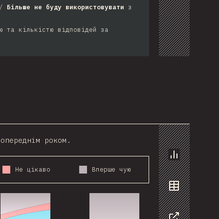
/
Більше не буду використовувати
з
ю та кількістю відповідей за
попереднім роком.
Chart
Не цікаво
Вперше чую
019
2020
2021
2016
2017
2018
2019
2020
2021
Data