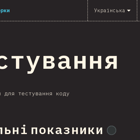
орки
Українська
стування
и для тестування коду
льні показники
@
gndx