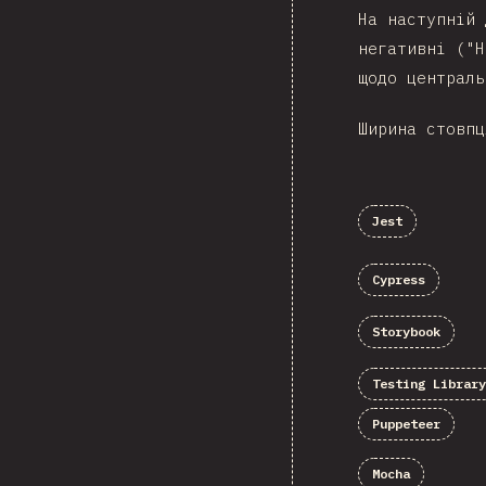
На наступній 
негативні ("Н
щодо централь
Ширина стовпц
Jest
Cypress
Storybook
Testing Library
Puppeteer
Mocha