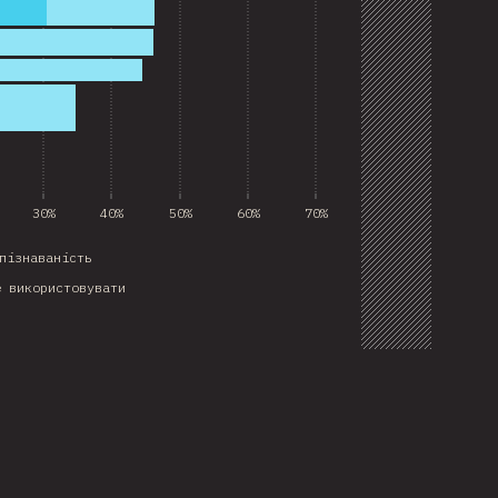
30%
40%
50%
60%
70%
пізнаваність
е використовувати