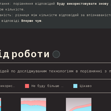
тання: порівняння відповідей
Буду використовувати знову
ою кількістю.
аність: різниця між кількістю відповідей за впізнаваніст
т відповіді
Вперше чую
.
ід роботи
@
ionos_com
ідей по досліджуваним технологіям в порівнянні з 
Буду ще використовувати
Не буду більше використовувати
Цікаво
021
2016
2017
2018
2019
2020
2021
2018
2019
2020
2021
2