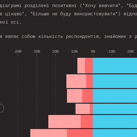
діаграмі розділені позитивні ("Хочу вивчити", "Бу
е цікаво", "Більше не буду використовувати") відп
ної осі.
я являє собою кількість респондентів, знайомих з 
40%
30%
20%
10%
0%
10%
20%