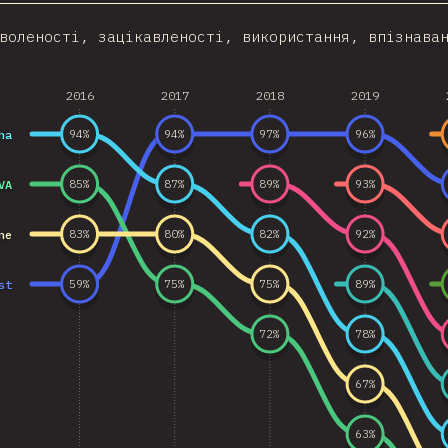
воленості, зацікавленості, використання, впізнава
2016
2017
2018
2019
ha
94
%
94
%
97
%
96
%
VA
85
%
87
%
89
%
93
%
ne
83
%
80
%
82
%
92
%
st
59
%
75
%
75
%
89
%
72
%
78
%
67
%
63
%