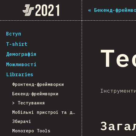
Navigated to The State of JS 2021
The State of JS 2021
«
Бекенд-фреймв
[ua-UA] general.back_to_intro
Вступ
T-shirt
Те
Демографія
Можливості
Libraries
Фронтенд-фреймворки
Інструмент
Бекенд-фреймворки
Тестування
Мобільні пристрої та десктоп
Збирачі
Зага
Monorepo Tools