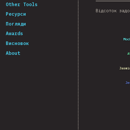
Other Tools
Відсоток задо
Ресурси
Погляди
Awards
Moc
Висновок
About
A
Jasmi
Je