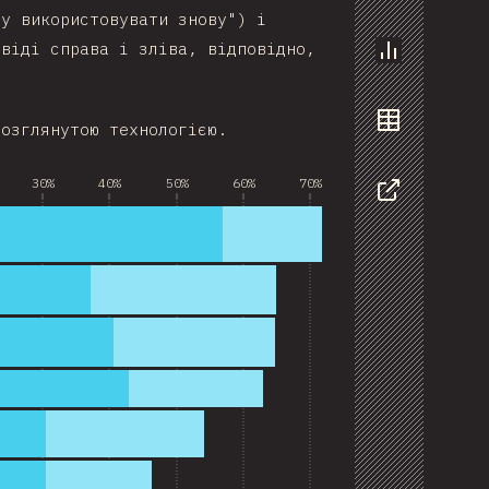
ду використовувати знову") і
овіді справа і зліва, відповідно,
Chart
розглянутою технологією.
Data
30%
40%
50%
60%
70%
Share