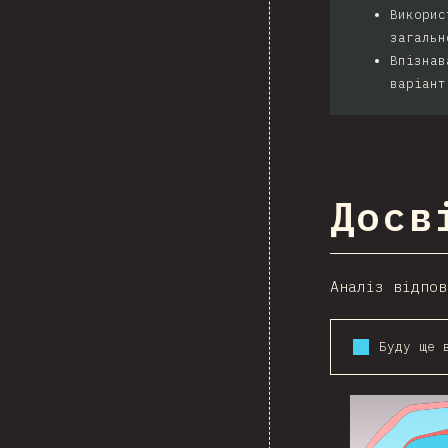
Викорис
загальн
Впізнав
варіан
Досв
Аналіз відпов
2016
2017
2018
2019
2020
2