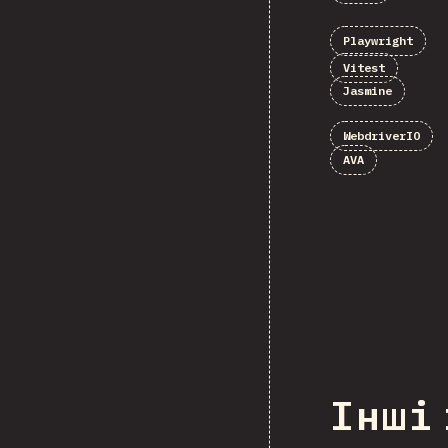
Playwright
Vitest
Jasmine
WebdriverIO
AVA
Інші