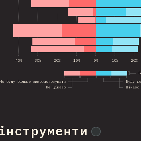
40%
30%
20%
10%
0%
10%
20%
В
Не буду більше використовувати
Буду щ
Не цікаво
Цікаво
 інструменти
@
ionos_com