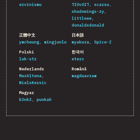
ervinismu
TIOvOIT
scarsu
shadowings-zy
littleee
donaldxdonald
正體中文
日本語
ymcheung
mingjunlu
myakura
Spice-Z
Polski
한국어
luk-str
eterv
Nederlands
Română
MaxAltena
magdaavram
NielsKersic
Magyar
b3nk3
punkah