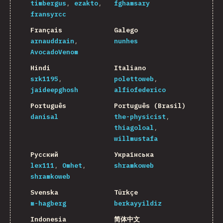
timbergus
ezakto
fghamsary
fransyrcc
Français
Galego
arnauddrain
nunhes
AvocadoVenom
Hindi
Italiano
srk1195
polettoweb
jaideepghosh
alfiofederico
Português
Português (Brasil)
danisal
the-physicist
thiagoloal
willmustafa
Русский
Українська
lex111
Omhet
shramkoweb
shramkoweb
Svenska
Türkçe
m-hagberg
berkayyildiz
Indonesia
简体中文