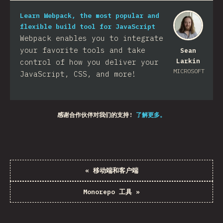
Learn Webpack, the most popular and
flexible build tool for JavaScript
Webpack enables you to integrate
your favorite tools and take
Sean
Larkin
control of how you deliver your
MICROSOFT
JavaScript, CSS, and more!​
感谢合作伙伴对我们的支持!
了解更多。
«
移动端和客户端
Monorepo 工具
»