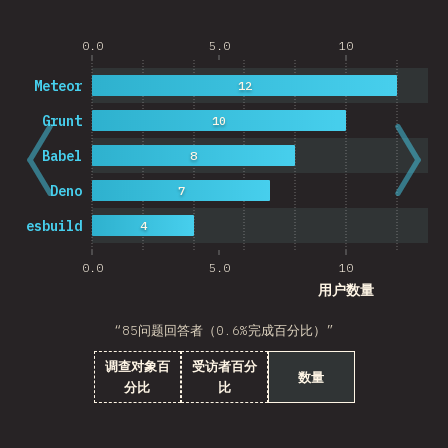
0.0
5.0
10
Meteor
12
Grunt
10
Babel
8
Deno
7
esbuild
4
0.0
5.0
10
用户数量
“85问题回答者（0.6%完成百分比）”
调查对象百
受访者百分
数量
分比
比