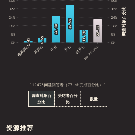
40%
40%
32%
32%
调查对象百分比
24%
24%
35.5%
35.5%
16%
16%
24.8%
24.8%
22.1%
22.1%
11.7%
11.7%
8%
8%
4.5%
4.5%
1.4%
1.4%
0%
0%
No Answer
很不开心
不开心
中立
开心
很开心
“12473问题回答者（77.6%完成百分比）”
调查对象百
受访者百分
数量
分比
比
资源推荐