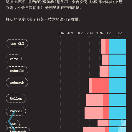
这张图表将 用户的积极体验(想学习，会再次使用)和消极体验(不感
兴趣，不会再次使用) 分别呈现在中轴两侧。
柱状的厚度代表了解某一技术的访问者数量。
50%
40%
30%
20%
10%
0%
10%
20%
tsc CLI
Vite
esbuild
webpack
Rollup
Parcel
SWC
Snowpack