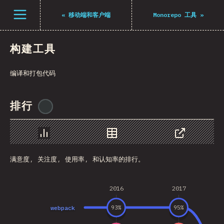
Navigated to The State of JS 2021
打开菜单
«
移动端和客户端
Monorepo 工具
»
构建工具
编译和打包代码
排行
@
midudev
图表
数据
分享
满意度, 关注度, 使用率, 和认知率的排行。
2016
2017
webpack
93
%
95
%