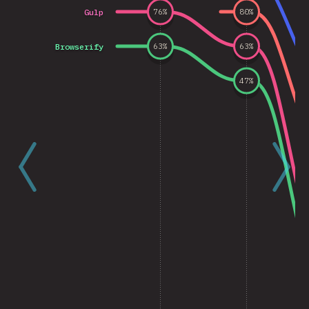
Gulp
76
%
80
%
Browserify
63
%
63
%
47
%