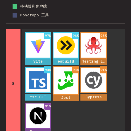
移动端和客户端
Monorepo 工具
97
%
96
%
96
%
Vite
esbuild
Testing Library
94
%
93
%
91
%
S
tsc CLI
Cypress
Jest
91
%