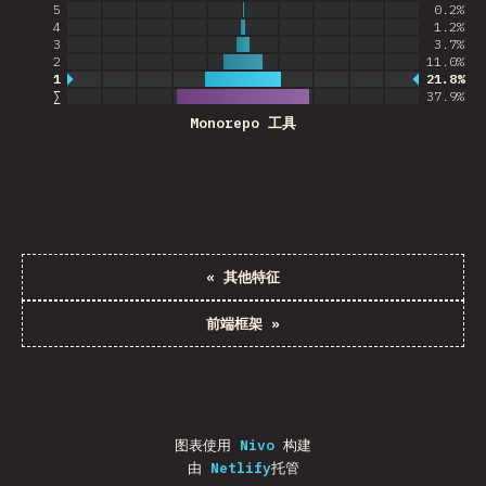
5
0.2%
4
1.2%
3
3.7%
2
11.0%
1
21.8%
最常见的答案
∑
37.9
%
Monorepo 工具
«
其他特征
前端框架
»
图表使用
Nivo
构建
由
Netlify
托管