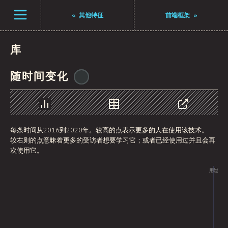
Navigated to The State of JS 2021
打开菜单
«
其他特征
前端框架
»
库
随时间变化
@
pwim
图表
数据
分享
每条时间从2016到2020年。较高的点表示更多的人在使用该技术。
较右则的点意昧着更多的受访者想要学习它；或者已经使用过并且会再
次使用它。
用过