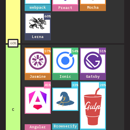
webpack
Mocha
Preact
60
%
Lerna
60
%
57
%
54
%
51
%
Jasmine
Ionic
Gatsby
45
%
33
%
28
%
C
Browserify
Angular