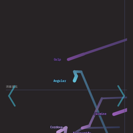
2020
Gulp
Gulp
2021
2019
2018
2020
Angular
Angular
2021
消极观点
2017
Jasmine
Jasmine
2021
2020
Cordova
Cordova
2016
2020
2021
2017
E
E
2021
Browserify
Browserify