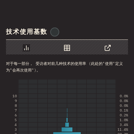
技术使用基数
@
ionos_com
图表
数据
分享
对于每一部分， 受访者对前几种技术的使用率 (此处的"使用"定义
为"会再次使用")。
10
0.0%
9
0.0%
8
0.0%
7
0.1%
6
0.2%
5
1.0%
4
3.4%
3
11.4%