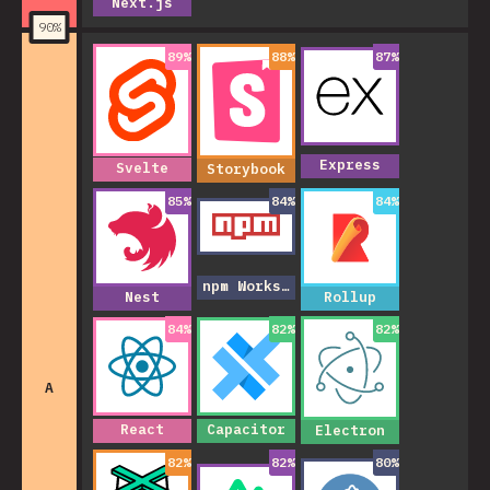
Next.js
90
%
89
%
88
%
87
%
Express
Svelte
Storybook
85
%
84
%
84
%
npm Workspaces
Nest
Rollup
84
%
82
%
82
%
A
React
Capacitor
Electron
82
%
82
%
80
%