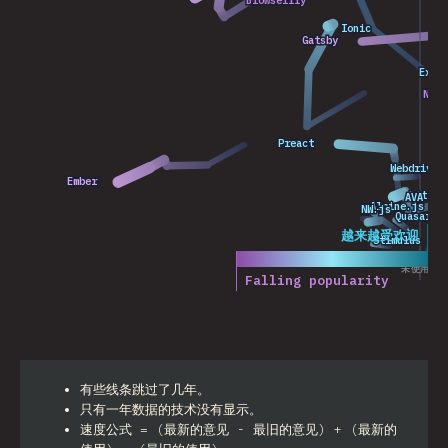
2019
2018
2020
2021
Ionic
Ionic
2017
Gatsby
Gatsby
2021
2019
Expo
Expo
Nati
Nati
2017
202
20
2018
Preact
Preact
2021
2016
2020
2019
2019
2017
2018
Webdriver
Webdriver
2020
201
202
2021
Ember
Ember
2021
2019
2020
Lit
Lit
AVA
AVA
2018
2021
2021
2017
Alpine.js
Alpine.js
NW.js
NW.js
2021
2018
2020
Quasar
Quasar
2019
2021
2020
2016
2021
2020
2020
传奇
越来越受欢迎
Stimulus
Stimulus
2021
2020
2
未使用过
Falling popularity
有些线条跳过了几年。
只有一年数据的技术没有显示。
速度公式 = (最新的意见 - 最旧的意见) + (最新的