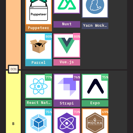
Nuxt
Yarn Workspaces
Puppeteer
80
%
80
%
Vue.js
Parcel
80
%
77
%
76
%
75
%
React Native
Expo
Strapi
75
%
73
%
69
%
B