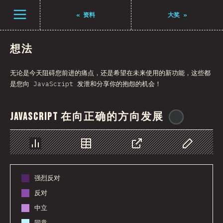
Navigated to The State of JS 2021
打开菜单
«
资料
大奖
»
想法
无论是今天阻碍您前进的痛点，还是希望在未来使用的新功能，这些都
是您向 JavaScript 发泄和分享你的抱怨的机会！
JavaScript 在向正确的方向发展
@
reactath
图表
数据
分享
自定义数据
强烈反对
反对
中立
同意