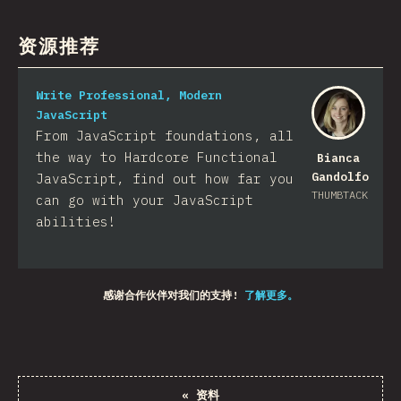
资源推荐
Write Professional, Modern
JavaScript
From JavaScript foundations, all
the way to Hardcore Functional
Bianca
Gandolfo
JavaScript, find out how far you
THUMBTACK
can go with your JavaScript
abilities!
感谢合作伙伴对我们的支持!
了解更多。
«
资料