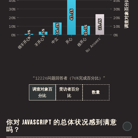
40%
40%
调查对象百分比
30%
30%
47.1%
47.1%
20%
20%
23.8%
23.8%
14.2%
14.2%
10%
10%
10.5%
10.5%
3.5%
3.5%
0.9%
0.9%
0%
0%
No Answer
很不开心
不开心
中立
开心
很开心
“12226问题回答者（76%完成百分比）”
调查对象百
受访者百分
数量
分比
比
你对 JavaScript 的总体状况感到满意
@
吗？