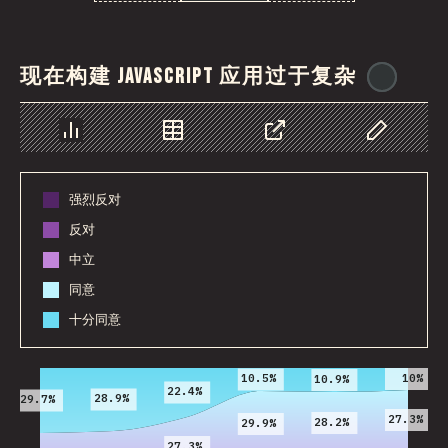
现在构建 JavaScript 应用过于复杂
@
iono
图表
数据
分享
自定义数据
强烈反对
反对
中立
同意
十分同意
2016
2017
2018
2019
2020
2021
10%
10.5%
10.9%
22.4%
28.9%
29.7%
27.3%
28.2%
29.9%
27.3%