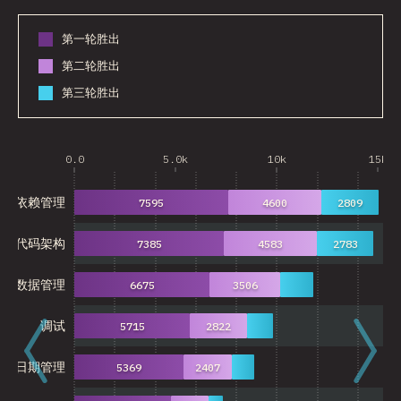
第一轮胜出
第二轮胜出
第三轮胜出
0.0
5.0k
10k
15k
依赖管理
7595
4600
2809
代码架构
7385
4583
2783
全局数据管理
6675
3506
调试
5715
2822
日期管理
5369
2407