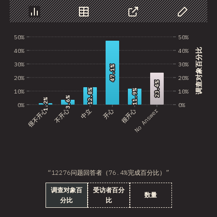
图表
数据
分享
自定义数据
50%
50%
40%
40%
调查对象百分比
30%
30%
47.1%
47.1%
20%
20%
23.4%
23.4%
12.8%
12.8%
10%
10%
11.9%
11.9%
3.6%
3.6%
1.2%
1.2%
0%
0%
No Answer
很不开心
不开心
中立
开心
很开心
“12276问题回答者（76.4%完成百分比）”
调查对象百
受访者百分
数量
分比
比