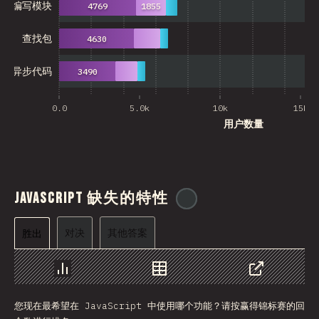
编写模块
4769
1855
查找包
4630
异步代码
3490
0.0
5.0k
10k
15k
用户数量
JavaScript 缺失的特性
@
ionos_com
对决
其他答案
胜出
图表
数据
分享
您现在最希望在 JavaScript 中使用哪个功能？请按赢得锦标赛的回