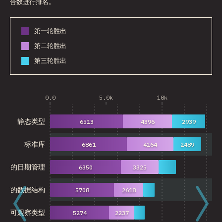
合数进行排名。
第一轮胜出
第二轮胜出
第三轮胜出
0.0
5.0k
10k
15
静态类型
6513
4396
2939
标准库
6861
4164
2489
更好的日期管理
6350
3325
可变的数据结构
5708
2618
可观察类型
5274
2237