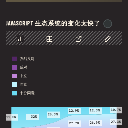
JavaScript 生态系统的变化太快了
@
ionos
图表
数据
分享
自定义数据
强烈反对
反对
中立
同意
十分同意
2016
2017
2018
2019
2020
2021
10.7%
12.3%
12.9%
25.3%
32%
33.9%
27.3%
26.9%
27.7%