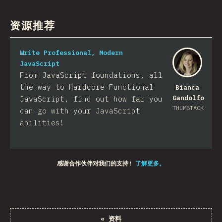
资源推荐
Write Professional, Modern
JavaScript
From JavaScript foundations, all
the way to Hardcore Functional
Bianca
Gandolfo
JavaScript, find out how far you
THUMBTACK
can go with your JavaScript
abilities!
感谢合作伙伴对我们的支持!
了解更多。
«
资料