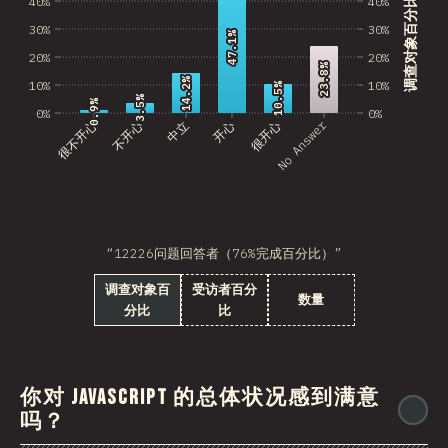
40%
40%
调查对象百分比
30%
30%
47.1%
47.1%
20%
20%
23.8%
23.8%
14.2%
14.2%
10%
10%
10.5%
10.5%
3.5%
3.5%
0.9%
0.9%
0%
0%
No Answer
很不开心
不开心
中立
开心
很开心
“12226问题回答者（76%完成百分比）”
调查对象百
受访者百分
数量
分比
比
你对 JavaScript 的总体状况感到满意
@
吗？