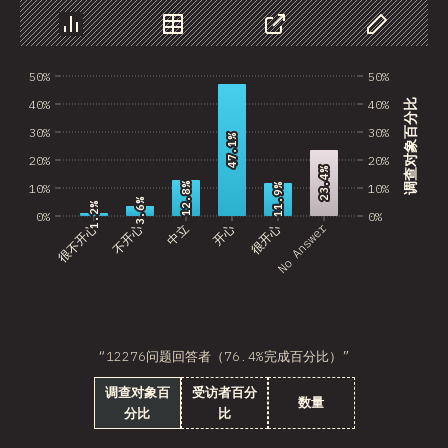
图表
数据
分享
自定义数据
50%
50%
40%
40%
调查对象百分比
30%
30%
47.1%
47.1%
20%
20%
23.4%
23.4%
12.8%
12.8%
10%
10%
11.9%
11.9%
3.6%
3.6%
1.2%
1.2%
0%
0%
No Answer
很不开心
不开心
中立
开心
很开心
“12276问题回答者（76.4%完成百分比）”
调查对象百
受访者百分
数量
分比
比