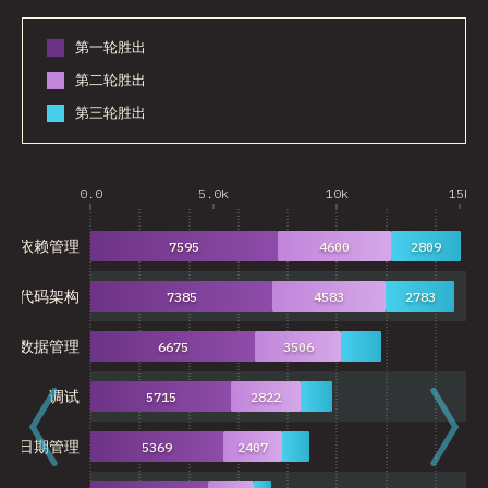
第一轮胜出
第二轮胜出
第三轮胜出
0.0
5.0k
10k
15k
依赖管理
7595
4600
2809
代码架构
7385
4583
2783
全局数据管理
6675
3506
调试
5715
2822
日期管理
5369
2407