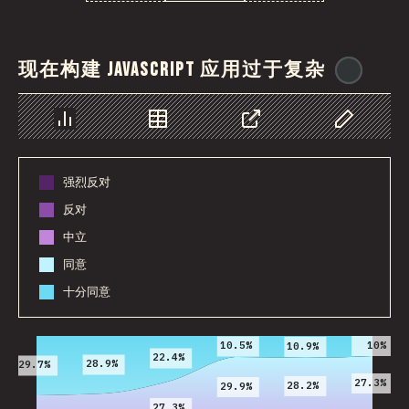
现在构建 JavaScript 应用过于复杂
@
iono
图表
数据
分享
自定义数据
强烈反对
反对
中立
同意
十分同意
2016
2017
2018
2019
2020
2021
10%
10.5%
10.9%
22.4%
28.9%
29.7%
27.3%
28.2%
29.9%
27.3%