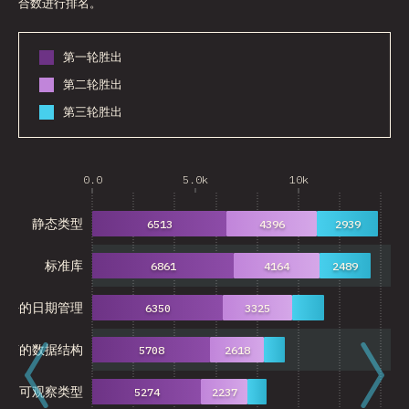
合数进行排名。
第一轮胜出
第二轮胜出
第三轮胜出
0.0
5.0k
10k
15
静态类型
6513
4396
2939
标准库
6861
4164
2489
更好的日期管理
6350
3325
可变的数据结构
5708
2618
可观察类型
5274
2237