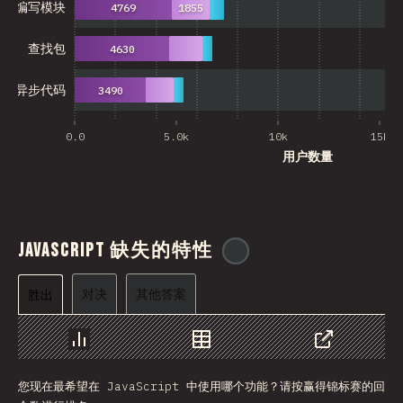
编写模块
4769
1855
查找包
4630
异步代码
3490
0.0
5.0k
10k
15k
用户数量
JavaScript 缺失的特性
@
ionos_com
对决
其他答案
胜出
图表
数据
分享
您现在最希望在 JavaScript 中使用哪个功能？请按赢得锦标赛的回