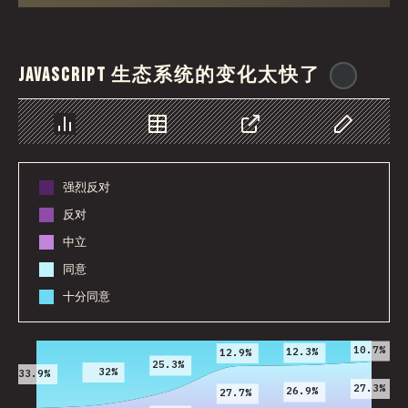
JavaScript 生态系统的变化太快了
@
ionos
图表
数据
分享
自定义数据
强烈反对
反对
中立
同意
十分同意
2016
2017
2018
2019
2020
2021
10.7%
12.3%
12.9%
25.3%
32%
33.9%
27.3%
26.9%
27.7%