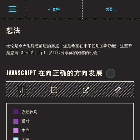
Navigated to The State of JS 2021
打开菜单
«
资料
大奖
»
想法
无论是今天阻碍您前进的痛点，还是希望在未来使用的新功能，这些都
是您向 JavaScript 发泄和分享你的抱怨的机会！
JavaScript 在向正确的方向发展
@
reactath
图表
数据
分享
自定义数据
强烈反对
反对
中立
同意