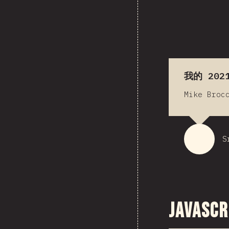
我的 202
Mike Br
S
JavaS