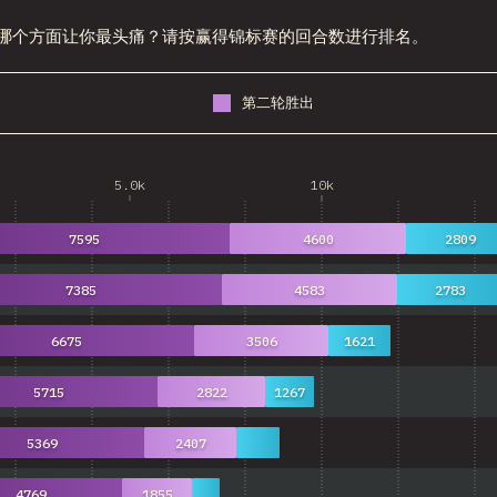
pt 的哪个方面让你最头痛？请按赢得锦标赛的回合数进行排名。
第二轮胜出
5.0k
10k
7595
4600
2809
7385
4583
2783
6675
3506
1621
5715
2822
1267
5369
2407
4769
1855