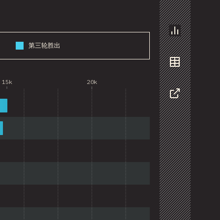
图表
第三轮胜出
数据
15k
20k
分享