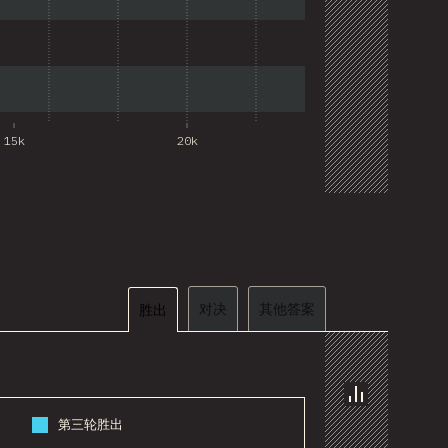
15k
20k
对决
其他答案
胜出
。
图表
第三轮胜出