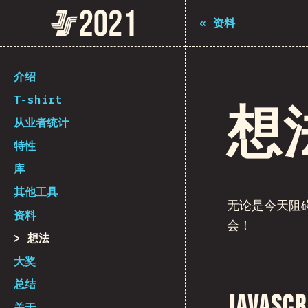
Navigated to The State of JS 2021
The State of JS 2021
«
资料
[zh-Hans] general.back_to_intro
介绍
T-shirt
想
从业者统计
特性
库
其他工具
无论是今天阻碍
资料
会！
想法
大奖
总结
Java
关于