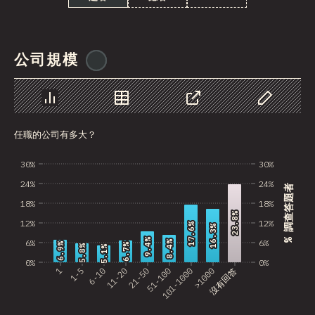
Bosnia and Herzegovi…
Guatemala
公司規模
@
ionos_com
Saudi Arabia
Albania
圖表
資料
分享
自訂資料
Ghana
任職的公司有多大？
Nicaragua
30%
30%
Lebanon
24%
24%
% 調查答題者
Paraguay
18%
18%
23.8%
23.8%
12%
12%
MLT
17.6%
17.6%
16.3%
16.3%
9.4%
9.4%
6%
6%
8.4%
8.4%
6.9%
6.9%
6.7%
6.7%
5.8%
5.8%
5.1%
5.1%
Madagascar
0%
0%
1
1-5
6-10
11-20
21-50
51-100
101-1000
>1000
沒有回答
El Salvador
Sri Lanka