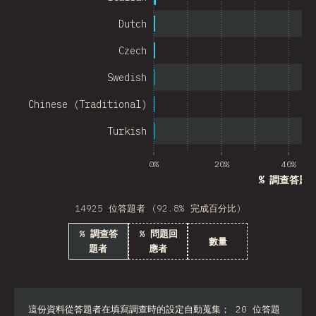
Chile
Dutch
New Zealand
Czech
Turkey
Swedish
Finland
Chinese (Traditional)
Venezuela
Turkish
Hungary
0%
20%
40%
Peru
% 調查答題
Ireland
14925 位答題者 (92.8% 完成百分比)
South Africa
% 調查答
% 問題回
數量
題者
應者
Taiwan
Philippines
Bulgaria
這份資料從答題者在填寫調查時的設定自動蒐集； 20 位答題