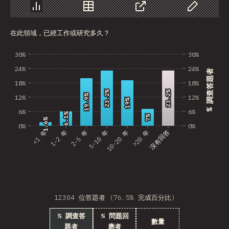
Nepal
圖表
資料
分享
自訂資料
在此領域，已經工作或研究多久？
Macedonia
Costa Rica
30%
30%
24%
24%
% 調查答題者
Bangladesh
18%
18%
23.2%
23.2%
23.2%
23.2%
Bolivia
19.9%
19.9%
12%
12%
19%
19%
6%
6%
Latvia
6.1%
6.1%
7%
7%
1.6%
1.6%
0%
0%
<1 年
1-2 年
2-5 年
5-10 年
10-20 年
>20 年
沒有回答
Kazakhstan
Cuba
United Arab Emirates
Tunisia
12304 位答題者 (76.5% 完成百分比)
Uzbekistan
% 調查答
% 問題回
數量
題者
應者