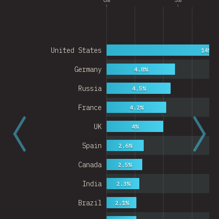
United States
14%
Germany
4.8%
Russia
4.5%
France
4.2%
UK
4%
Spain
2.6%
Canada
2.5%
India
2.3%
Brazil
2.1%