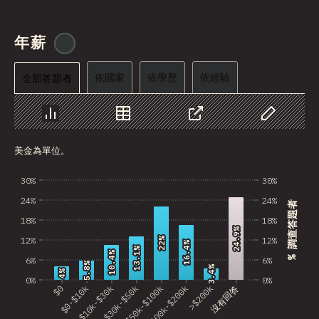
Angola
年薪
@
tyvdh
Benin
依國家
BHR
依學歷
依經驗
全部答題者
PRK
圖表
資料
分享
自訂資料
Montenegro
美金為單位。
Mozambique
30%
30%
Mongolia
24%
24%
% 調查答題者
Turkmenistan
18%
18%
24.9%
24.9%
12%
12%
22%
22%
BMU
16.4%
16.4%
13.1%
13.1%
10.4%
10.4%
6%
6%
5.8%
5.8%
3.4%
3.4%
Kyrgyzstan
4%
4%
0%
0%
$0
$0-$10k
$10k-$30k
$30k-$50k
$50k-$100k
$100k-$200k
>$200k
沒有回答
VCT