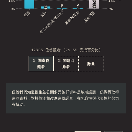
23.2%
23.2%
16%
16%
0.9%
0.9%
0.6%
0.6%
4%
4%
0%
0%
男性
非二元性別/第三性
女性
不在列表上
沒有回答
12305 位答題者 (76.5% 完成百分比)
% 調查答
% 問題回
數量
題者
應者
儘管我們知道搜集並公開多元族群資料是敏感議題，仍覺得取得
這些資料，對於觀測和改進這份調查，在包容性與代表性的努力
有幫助。