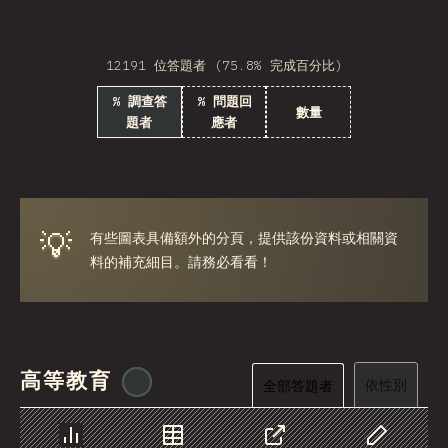
Georgia
12191 位答題者 (75.8% 完成百分比)
Armenia
% 調查答
% 問題回
Luxembourg
數量
題者
應者
Panama
Cyprus
Jamaica
💡
有些圖表具備額外的分頁，提供該份資料或相關資
料的補充細目。請務必看看！
Jordan
Honduras
Algeria
高等教育
Puerto Rico
@
ionos_com
依性別
全部答題者
MDV