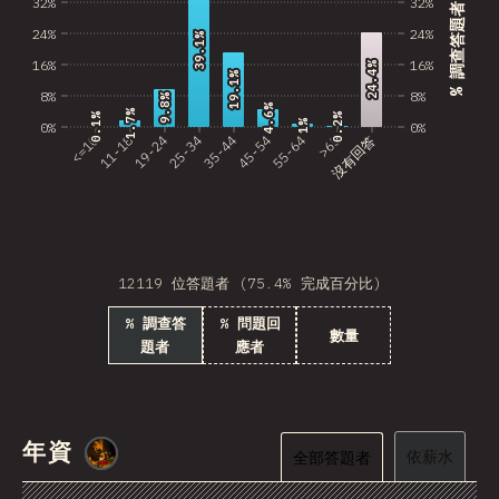
32%
32%
Estonia
% 調查答題者
24%
24%
39.1%
39.1%
Lithuania
16%
16%
24.4%
24.4%
19.1%
19.1%
Vietnam
8%
8%
9.8%
9.8%
4.6%
4.6%
1.7%
1.7%
0.2%
0.2%
0.1%
0.1%
1%
1%
0%
0%
Uruguay
<=10
11-18
19-24
25-34
35-44
45-54
55-64
>65
沒有回答
Moldova
Kenya
Thailand
12119 位答題者 (75.4% 完成百分比)
Iceland
% 調查答
% 問題回
數量
題者
應者
HKG
Slovenia
Morocco
年資
@
smblife
依薪水
全部答題者
Pakistan