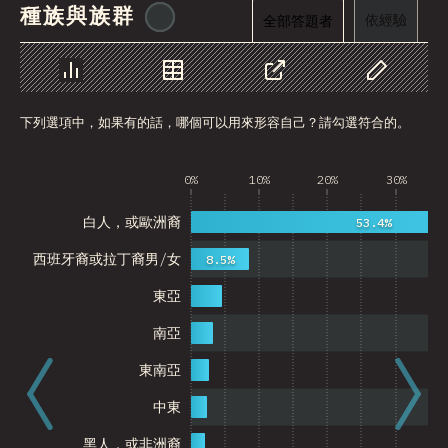
種族與族群
@
cajotafer
依經驗
全部答題者
圖表
資料
分享
自訂資料
下列選項中，如果有的話，哪個可以用來形容自己？請勾選符合的。
0%
10%
20%
30%
白人，或歐洲裔
53.4%
西班牙裔或拉丁裔男/女
8.5%
東亞
南亞
東南亞
中東
黑人，或非洲裔