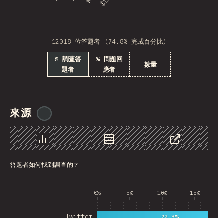
Burkina Faso
Sudan
12018 位答題者 (74.8% 完成百分比)
GRD
% 調查答
% 問題回
Brunei
數量
題者
應者
Swaziland
Gambia
來源
@
ionos_com
GLP
Tanzania
圖表
資料
分享
Laos
答題者如何找到調查的？
Antarctica
0%
5%
10%
15%
Suriname
Togo
Twitter
22.3%