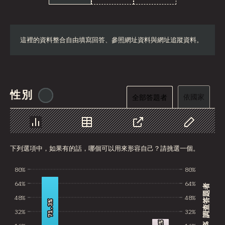
這裡的資料整合自由填寫回答、參照網址資料與網址追蹤資料。
性別
@
tyvdh
依國家
全部答題者
圖表
資料
分享
自訂資料
下列選項中，如果有的話，哪個可以用來形容自己？請挑選一個。
80%
80%
64%
64%
% 調查答題者
48%
48%
71.3%
71.3%
32%
32%