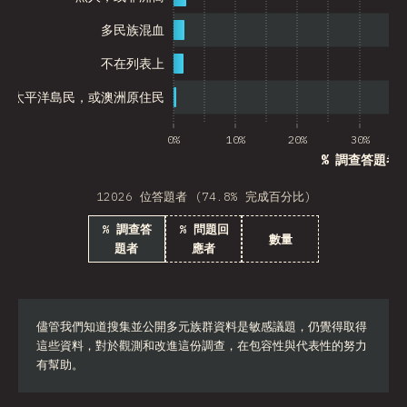
多民族混血
不在列表上
、太平洋島民，或澳洲原住民
0%
10%
20%
30%
% 調查答題者
12026 位答題者 (74.8% 完成百分比)
% 調查答
% 問題回
數量
題者
應者
儘管我們知道搜集並公開多元族群資料是敏感議題，仍覺得取得
這些資料，對於觀測和改進這份調查，在包容性與代表性的努力
有幫助。