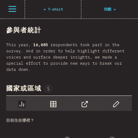
Navigated to The State of JS 2021
打開選單
«
T-shirt
功能
»
參與者統計
This year,
16,085
respondents took part in the
survey. And in order to help highlight different
voices and surface deeper insights, we made a
special effort to provide new ways to break our
data down.
國家或區域
贊助這張圖表
圖表
資料
分享
自訂資料
目前住在哪裡？
0%
5%