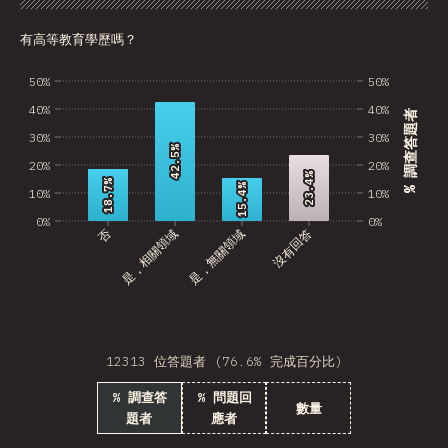
圖表
資料
分享
自訂資料
BRB
有高等教育學歷嗎？
Azerbaijan
50%
50%
New Caledonia
40%
40%
% 調查答題者
Ethiopia
30%
30%
42.5%
42.5%
Trinidad and Tobago
20%
20%
23.4%
23.4%
18.7%
18.7%
15.4%
15.4%
10%
10%
West Bank
0%
0%
否
是，相關領域
是，無關領域
沒有回答
Tajikistan
GIB
Ivory Coast
Myanmar
12313 位答題者 (76.6% 完成百分比)
% 調查答
% 問題回
Uganda
數量
題者
應者
Kuwait