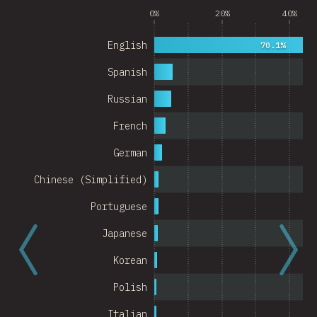
0%
20%
40%
Argentina
English
Belgium
70.1%
Spanish
Switzerland
Russian
Austria
French
Portugal
German
Korea
Chinese (Simplified)
Romania
Portuguese
Israel
Japanese
Denmark
Korean
Belarus
Polish
Indonesia
Italian