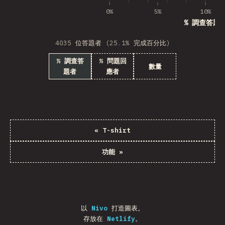
0%
5%
10%
% 調查答題
4035 位答題者 (25.1% 完成百分比)
% 調查答
% 問題回
數量
題者
應者
«
T-shirt
功能
»
以
Nivo
打造圖表。
存放在
Netlify
。