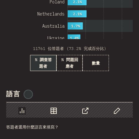
Poland
2.1%
Netherlands
2.1%
Australia
1.7%
Ukraine
1.4%
11761 位答題者 (73.2% 完成百分比)
Sweden
1.4%
% 調查答
% 問題回
Japan
數量
題者
應者
China
Mexico
語言
@
ionos_com
Italy
Colombia
圖表
資料
分享
自訂資料
Norway
答題者選用什麼語言來填寫？
Czech Republic