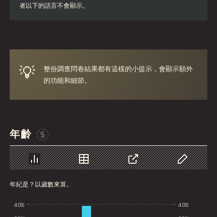
者以下的語言不會顯示。
Iran
Serbia
Greece
💡
整份調查問卷結果都有這樣的小提示，會顯示額外
Slovakia
的功能和細節。
Malaysia
SGP
Nigeria
年齡
贊助這張圖表
Croatia
Ecuador
圖表
資料
分享
自訂資料
Dominican Republic
年紀是？以歲數來算。
Egypt
40%
40%