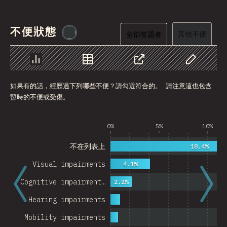
不便狀態
@
etaiklein
其他不便
全部答題者
圖表
資料
分享
自訂資料
如果有的話，經歷過下列哪些不便？請勾選符合的。 請注意這也包含
暫時的不便或受傷。
0%
5%
10%
不在列表上
18.4%
Visual impairments
4.1%
Cognitive impairment…
2.2%
Hearing impairments
Mobility impairments