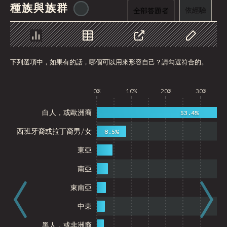
種族與族群
@
cajotafer
依經驗
全部答題者
圖表
資料
分享
自訂資料
下列選項中，如果有的話，哪個可以用來形容自己？請勾選符合的。
0%
10%
20%
30%
白人，或歐洲裔
53.4%
西班牙裔或拉丁裔男/女
8.5%
東亞
南亞
東南亞
中東
黑人，或非洲裔