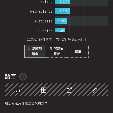
Poland
2.1%
Netherlands
2.1%
Australia
1.7%
Ukraine
1.4%
11761 位答題者 (73.2% 完成百分比)
Sweden
1.4%
% 調查答
% 問題回
Japan
數量
題者
應者
China
Mexico
語言
@
ionos_com
Italy
Colombia
圖表
資料
分享
自訂資料
Norway
答題者選用什麼語言來填寫？
Czech Republic