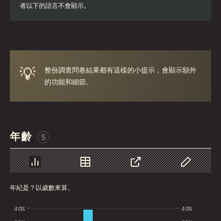
者以下的語言不會顯示。
Iran
Serbia
Greece
💡
整份調查問卷結果都有這樣的小提示，會顯示額外
Slovakia
的功能和細節。
Malaysia
SGP
Nigeria
年齡
贊助這張圖表
Croatia
Ecuador
圖表
資料
分享
自訂資料
Dominican Republic
年紀是？以歲數來算。
Egypt
40%
40%