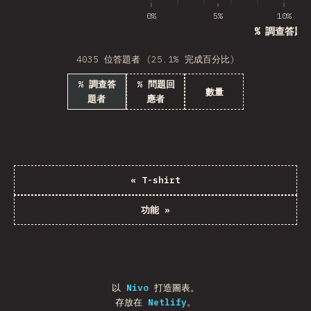
0%
5%
10%
% 調查答題
4035 位答題者 (25.1% 完成百分比)
% 調查答
% 問題回
數量
題者
應者
«
T-shirt
功能
»
以
Nivo
打造圖表。
存放在
Netlify
。