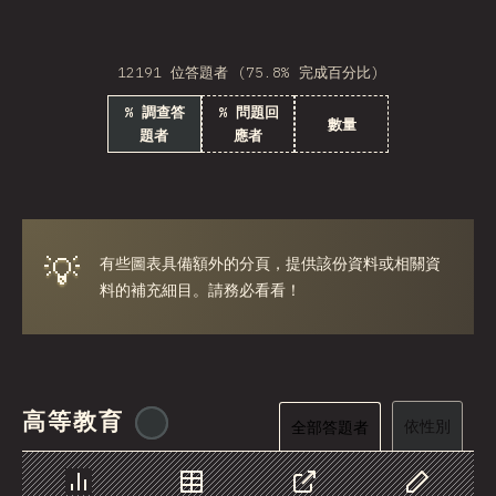
Georgia
12191 位答題者 (75.8% 完成百分比)
Armenia
% 調查答
% 問題回
Luxembourg
數量
題者
應者
Panama
Cyprus
Jamaica
💡
有些圖表具備額外的分頁，提供該份資料或相關資
料的補充細目。請務必看看！
Jordan
Honduras
Algeria
高等教育
Puerto Rico
@
ionos_com
依性別
全部答題者
MDV