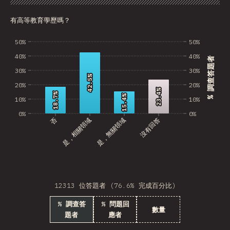
圖表
資料
分享
自訂資料
BRB
有高等教育學歷嗎？
Azerbaijan
50%
50%
New Caledonia
40%
40%
% 調查答題者
Ethiopia
30%
30%
42.5%
42.5%
Trinidad and Tobago
20%
20%
23.4%
23.4%
18.7%
18.7%
15.4%
15.4%
10%
10%
West Bank
0%
0%
否
是，相關領域
是，無關領域
沒有回答
Tajikistan
GIB
Ivory Coast
Myanmar
12313 位答題者 (76.6% 完成百分比)
% 調查答
% 問題回
Uganda
數量
題者
應者
Kuwait