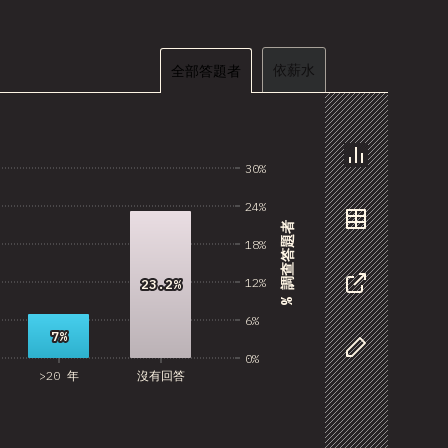
依薪水
全部答題者
30%
圖表
24%
% 調查答題者
資料
18%
12%
23.2%
23.2%
分享
6%
7%
7%
0%
自訂資料
>20 年
沒有回答