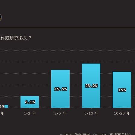
HKG
@
smblife
Slovenia
Morocco
工作或研究多久？
Pakistan
Nepal
Macedonia
osta Rica
23.2%
23.2%
19.9%
19.9%
19%
19%
angladesh
6.1%
6.1%
Bolivia
6%
6%
 年
1-2 年
2-5 年
5-10 年
10-20 年
Latvia
azakhstan