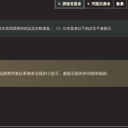
% 調查答題者
% 問題回應者
數量
th Africa
Taiwan
者在填寫調查時的設定自動蒐集； 20 位答題者以下的語言不會顯示。
ilippines
Bulgaria
Iran
Serbia
份調查問卷結果都有這樣的小提示，會顯示額外的功能和細節。
Greece
Slovakia
Malaysia
SGP
Nigeria
贊助這張圖表