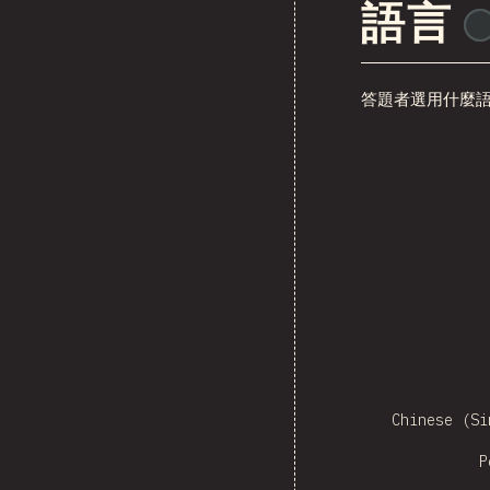
語言
答題者選用什麼
Czech
Sw
Chinese (Si
P