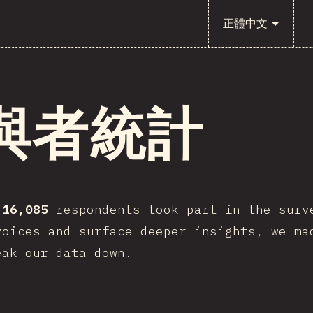
正體中文
與者統計
,
16,085
respondents took part in the surv
voices and surface deeper insights, we ma
eak our data down.