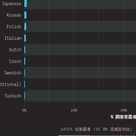
Israel
Japanese
Denmark
Korean
Belarus
Polish
Italian
Indonesia
Dutch
Chile
Czech
w Zealand
Swedish
Turkey
ditional)
Finland
Turkish
Venezuela
Hungary
0%
20%
40%
% 調查答題
Peru
14925 位答題者 (92.8% 完成百分比)
Ireland