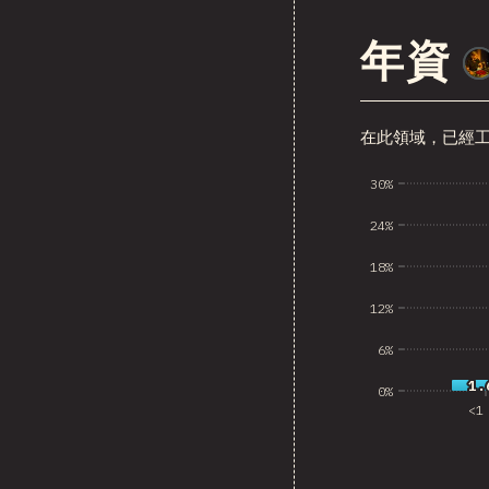
年資
在此領域，已經
30%
24%
18%
C
12%
B
6%
1.
1.
0%
<1
K