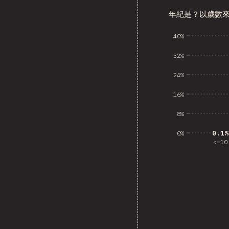
年紀是？以歲數
40%
Dominican
32%
24%
16%
8%
0.1%
0.1%
0%
<=10