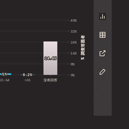
40%
圖表
32%
% 調查答題者
資料
24%
16%
24.4%
24.4%
分享
8%
1%
1%
0.2%
0.2%
0%
自訂資料
55-64
>65
沒有回答