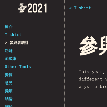
Navigated to The State of JS 2021
The State of JS 2021
«
T-shirt
[zh-Hant] general.back_to_intro
簡介
T-shirt
參
參與者統計
功能
函式庫
Other Tools
This year
資源
different 
意見
ways to br
獎項
結論
關於