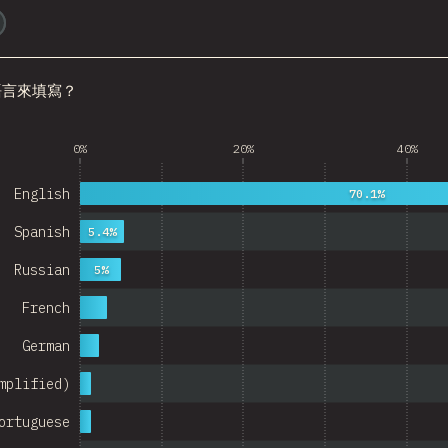
@
ionos_com
Italy
Colombia
語言來填寫？
Norway
 Republic
0%
20%
40%
Argentina
English
70.1%
Belgium
Spanish
5.4%
itzerland
Russian
5%
Austria
French
Portugal
German
Korea
mplified)
Romania
ortuguese