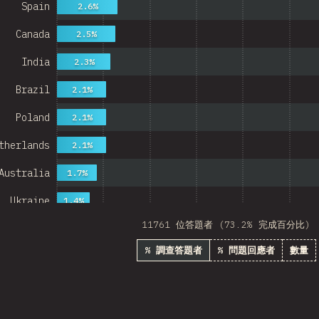
Spain
2.6%
Canada
2.5%
India
2.3%
Brazil
2.1%
Poland
2.1%
therlands
2.1%
Australia
1.7%
Ukraine
1.4%
11761 位答題者 (73.2% 完成百分比)
Sweden
1.4%
% 調查答題者
% 問題回應者
數量
Japan
1.3%
China
Mexico