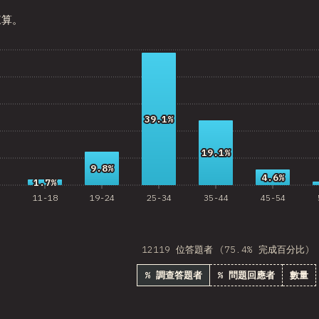
Croatia
來算。
Ecuador
 Republic
Egypt
Estonia
39.1%
39.1%
Lithuania
19.1%
19.1%
9.8%
9.8%
Vietnam
4.6%
4.6%
1.7%
1.7%
11-18
19-24
25-34
35-44
45-54
Uruguay
Moldova
12119 位答題者 (75.4% 完成百分比)
Kenya
% 調查答題者
% 問題回應者
數量
Thailand
Iceland