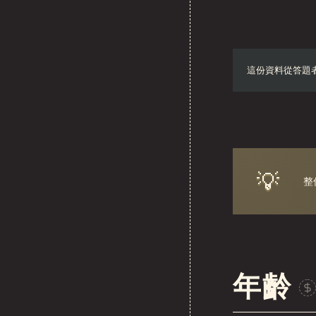
Sou
這份資料從答題
Ph
💡
整
年齡