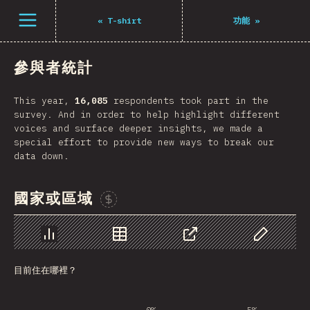
Navigated to The State of JS 2021
打開選單
«
T-shirt
功能
»
參與者統計
This year,
16,085
respondents took part in the
survey. And in order to help highlight different
voices and surface deeper insights, we made a
special effort to provide new ways to break our
data down.
國家或區域
贊助這張圖表
圖表
資料
分享
自訂資料
目前住在哪裡？
0%
5%