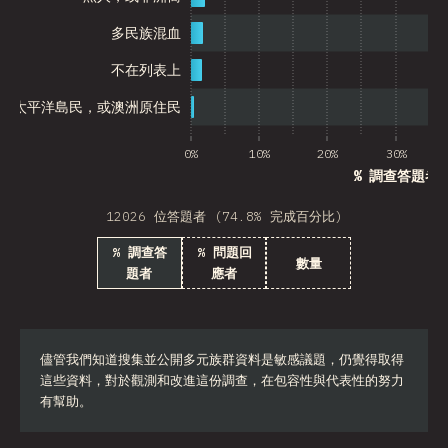
多民族混血
不在列表上
、太平洋島民，或澳洲原住民
0%
10%
20%
30%
% 調查答題者
12026 位答題者 (74.8% 完成百分比)
% 調查答
% 問題回
數量
題者
應者
儘管我們知道搜集並公開多元族群資料是敏感議題，仍覺得取得
這些資料，對於觀測和改進這份調查，在包容性與代表性的努力
有幫助。