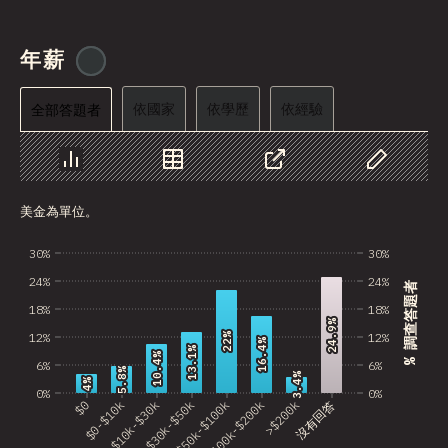
Angola
年薪
@
tyvdh
Benin
依國家
BHR
依學歷
依經驗
全部答題者
PRK
圖表
資料
分享
自訂資料
Montenegro
美金為單位。
Mozambique
30%
30%
Mongolia
24%
24%
% 調查答題者
Turkmenistan
18%
18%
24.9%
24.9%
12%
12%
22%
22%
BMU
16.4%
16.4%
13.1%
13.1%
10.4%
10.4%
6%
6%
5.8%
5.8%
3.4%
3.4%
Kyrgyzstan
4%
4%
0%
0%
$0
$0-$10k
$10k-$30k
$30k-$50k
$50k-$100k
$100k-$200k
>$200k
沒有回答
VCT