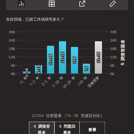
Nepal
圖表
資料
分享
自訂資料
在此領域，已經工作或研究多久？
Macedonia
Costa Rica
30%
30%
24%
24%
% 調查答題者
Bangladesh
18%
18%
23.2%
23.2%
23.2%
23.2%
Bolivia
19.9%
19.9%
12%
12%
19%
19%
6%
6%
Latvia
6.1%
6.1%
7%
7%
1.6%
1.6%
0%
0%
<1 年
1-2 年
2-5 年
5-10 年
10-20 年
>20 年
沒有回答
Kazakhstan
Cuba
United Arab Emirates
Tunisia
12304 位答題者 (76.5% 完成百分比)
Uzbekistan
% 調查答
% 問題回
數量
題者
應者