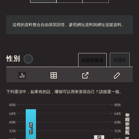
這裡的資料整合自由填寫回答、參照網址資料與網址追蹤資料。
性別
@
tyvdh
依國家
全部答題者
圖表
資料
分享
自訂資料
下列選項中，如果有的話，哪個可以用來形容自己？請挑選一個。
80%
80%
64%
64%
% 調查答題者
48%
48%
71.3%
71.3%
32%
32%