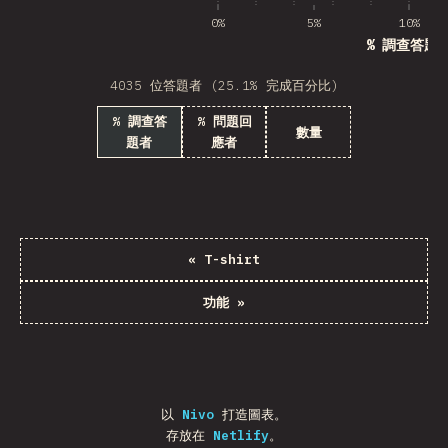
0%
5%
10%
% 調查答題
4035 位答題者 (25.1% 完成百分比)
% 調查答
% 問題回
數量
題者
應者
«
T-shirt
功能
»
以
Nivo
打造圖表。
存放在
Netlify
。