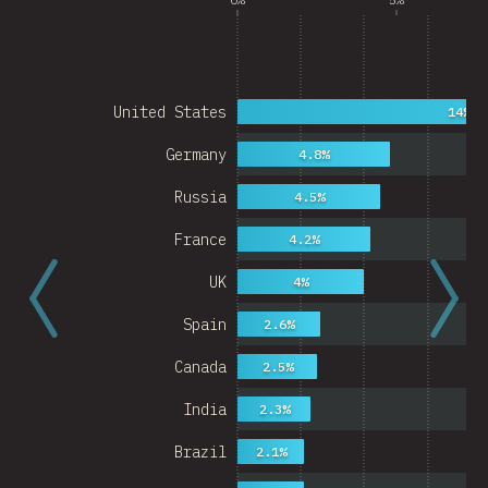
United States
14%
Germany
4.8%
Russia
4.5%
France
4.2%
UK
4%
Spain
2.6%
Canada
2.5%
India
2.3%
Brazil
2.1%