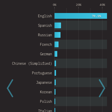
0%
20%
40%
Argentina
English
Belgium
70.1%
Spanish
Switzerland
Russian
Austria
French
Portugal
German
Korea
Chinese (Simplified)
Romania
Portuguese
Israel
Japanese
Denmark
Korean
Belarus
Polish
Indonesia
Italian