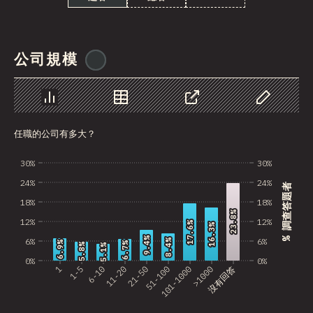
Bosnia and Herzegovi…
Guatemala
公司規模
@
ionos_com
Saudi Arabia
Albania
圖表
資料
分享
自訂資料
Ghana
任職的公司有多大？
Nicaragua
30%
30%
Lebanon
24%
24%
% 調查答題者
Paraguay
18%
18%
23.8%
23.8%
12%
12%
MLT
17.6%
17.6%
16.3%
16.3%
9.4%
9.4%
6%
6%
8.4%
8.4%
6.9%
6.9%
6.7%
6.7%
5.8%
5.8%
5.1%
5.1%
Madagascar
0%
0%
1
1-5
6-10
11-20
21-50
51-100
101-1000
>1000
沒有回答
El Salvador
Sri Lanka