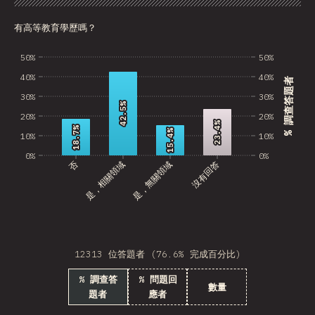
圖表
資料
分享
自訂資料
BRB
有高等教育學歷嗎？
Azerbaijan
50%
50%
New Caledonia
40%
40%
% 調查答題者
Ethiopia
30%
30%
42.5%
42.5%
Trinidad and Tobago
20%
20%
23.4%
23.4%
18.7%
18.7%
15.4%
15.4%
10%
10%
West Bank
0%
0%
否
是，相關領域
是，無關領域
沒有回答
Tajikistan
GIB
Ivory Coast
Myanmar
12313 位答題者 (76.6% 完成百分比)
% 調查答
% 問題回
Uganda
數量
題者
應者
Kuwait