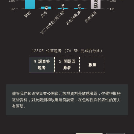
23.2%
23.2%
16%
16%
0.9%
0.9%
0.6%
0.6%
4%
4%
0%
0%
男性
非二元性別/第三性
女性
不在列表上
沒有回答
12305 位答題者 (76.5% 完成百分比)
% 調查答
% 問題回
數量
題者
應者
儘管我們知道搜集並公開多元族群資料是敏感議題，仍覺得取得
這些資料，對於觀測和改進這份調查，在包容性與代表性的努力
有幫助。