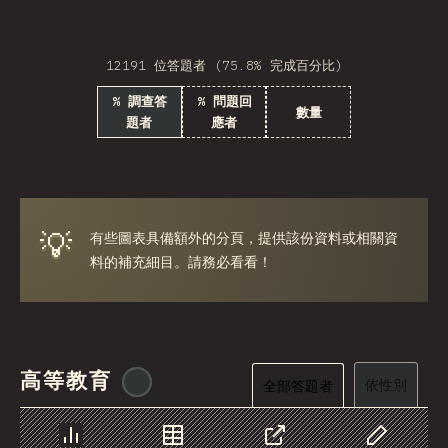
Georgia
12191 位答題者 (75.8% 完成百分比)
Armenia
% 調查答
% 問題回
Luxembourg
數量
題者
應者
Panama
Cyprus
Jamaica
💡
有些圖表具備額外的分頁，提供該份資料或相關資
料的補充細目。請務必看看！
Jordan
Honduras
Algeria
高等教育
Puerto Rico
@
ionos_com
依性別
全部答題者
MDV