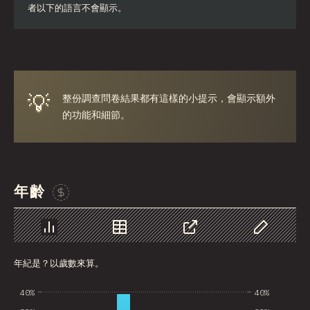
者以下的語言不會顯示。
Iran
Serbia
Greece
💡
整份調查問卷結果都有這樣的小提示，會顯示額外
Slovakia
的功能和細節。
Malaysia
SGP
Nigeria
年齡
贊助這張圖表
Croatia
Ecuador
圖表
資料
分享
自訂資料
Dominican Republic
年紀是？以歲數來算。
Egypt
40%
40%