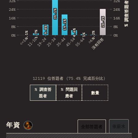
32%
32%
Estonia
% 調查答題者
24%
24%
39.1%
39.1%
Lithuania
16%
16%
24.4%
24.4%
19.1%
19.1%
Vietnam
8%
8%
9.8%
9.8%
4.6%
4.6%
1.7%
1.7%
0.2%
0.2%
0.1%
0.1%
1%
1%
0%
0%
Uruguay
<=10
11-18
19-24
25-34
35-44
45-54
55-64
>65
沒有回答
Moldova
Kenya
Thailand
12119 位答題者 (75.4% 完成百分比)
Iceland
% 調查答
% 問題回
數量
題者
應者
HKG
Slovenia
Morocco
年資
@
smblife
依薪水
全部答題者
Pakistan