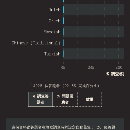
Chile
Dutch
New Zealand
Czech
Turkey
Swedish
Finland
Chinese (Traditional)
Venezuela
Turkish
Hungary
0%
20%
40%
Peru
% 調查答題
Ireland
14925 位答題者 (92.8% 完成百分比)
South Africa
% 調查答
% 問題回
數量
題者
應者
Taiwan
Philippines
Bulgaria
這份資料從答題者在填寫調查時的設定自動蒐集； 20 位答題