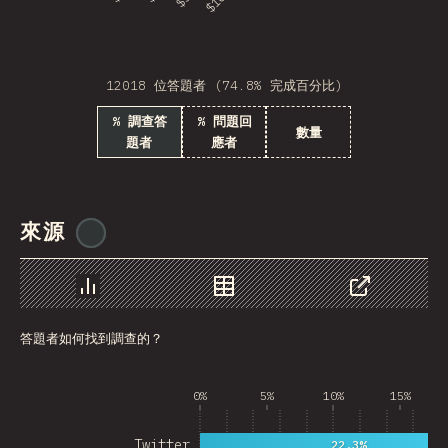
Burkina Faso
Sudan
12018 位答題者 (74.8% 完成百分比)
GRD
% 調查答
% 問題回
Brunei
數量
題者
應者
Swaziland
Gambia
來源
@
ionos_com
GLP
Tanzania
圖表
資料
分享
Laos
答題者如何找到調查的？
Antarctica
0%
5%
10%
15%
Suriname
Togo
Twitter
22.3%