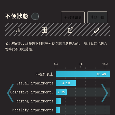
不便狀態
@
etaiklein
其他不便
全部答題者
圖表
資料
分享
自訂資料
如果有的話，經歷過下列哪些不便？請勾選符合的。 請注意這也包含
暫時的不便或受傷。
0%
5%
10%
不在列表上
18.4%
Visual impairments
4.1%
Cognitive impairment…
2.2%
Hearing impairments
Mobility impairments