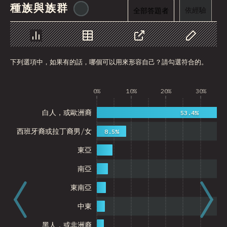
種族與族群
@
cajotafer
依經驗
全部答題者
圖表
資料
分享
自訂資料
下列選項中，如果有的話，哪個可以用來形容自己？請勾選符合的。
0%
10%
20%
30%
白人，或歐洲裔
53.4%
西班牙裔或拉丁裔男/女
8.5%
東亞
南亞
東南亞
中東
黑人，或非洲裔