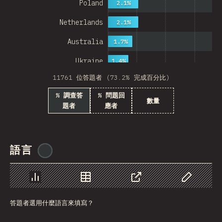
Poland
2.1%
Netherlands
2.1%
Australia
1.7%
Ukraine
1.4%
11761 位答題者 (73.2% 完成百分比)
Sweden
1.4%
% 調查答
% 問題回
Japan
數量
題者
應者
China
Mexico
語言
@
ionos_com
Italy
Colombia
圖表
資料
分享
自訂資料
Norway
答題者選用什麼語言來填寫？
Czech Republic