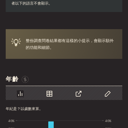
者以下的語言不會顯示。
Iran
Serbia
Greece
💡
整份調查問卷結果都有這樣的小提示，會顯示額外
Slovakia
的功能和細節。
Malaysia
SGP
Nigeria
年齡
贊助這張圖表
Croatia
Ecuador
圖表
資料
分享
自訂資料
Dominican Republic
年紀是？以歲數來算。
Egypt
40%
40%