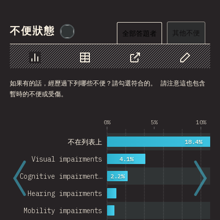
不便狀態
@
etaiklein
其他不便
全部答題者
圖表
資料
分享
自訂資料
如果有的話，經歷過下列哪些不便？請勾選符合的。 請注意這也包含
暫時的不便或受傷。
0%
5%
10%
不在列表上
18.4%
Visual impairments
4.1%
Cognitive impairment…
2.2%
Hearing impairments
Mobility impairments