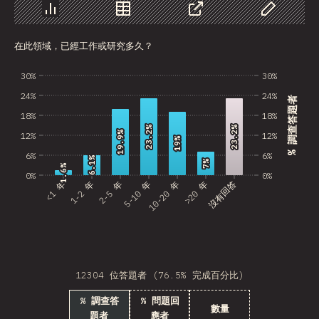
Nepal
圖表
資料
分享
自訂資料
在此領域，已經工作或研究多久？
Macedonia
Costa Rica
30%
30%
24%
24%
% 調查答題者
Bangladesh
18%
18%
23.2%
23.2%
23.2%
23.2%
Bolivia
19.9%
19.9%
12%
12%
19%
19%
6%
6%
Latvia
6.1%
6.1%
7%
7%
1.6%
1.6%
0%
0%
<1 年
1-2 年
2-5 年
5-10 年
10-20 年
>20 年
沒有回答
Kazakhstan
Cuba
United Arab Emirates
Tunisia
12304 位答題者 (76.5% 完成百分比)
Uzbekistan
% 調查答
% 問題回
數量
題者
應者