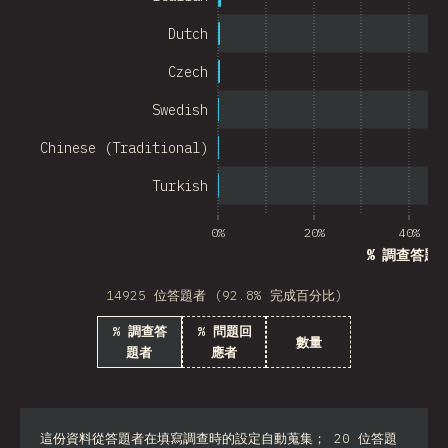
Chile
Dutch
New Zealand
Czech
Turkey
Swedish
Finland
Chinese (Traditional)
Venezuela
Turkish
Hungary
0%
20%
40%
Peru
% 調查答題
Ireland
14925 位答題者 (92.8% 完成百分比)
South Africa
% 調查答
% 問題回
數量
題者
應者
Taiwan
Philippines
Bulgaria
這份資料從答題者在填寫調查時的設定自動蒐集； 20 位答題