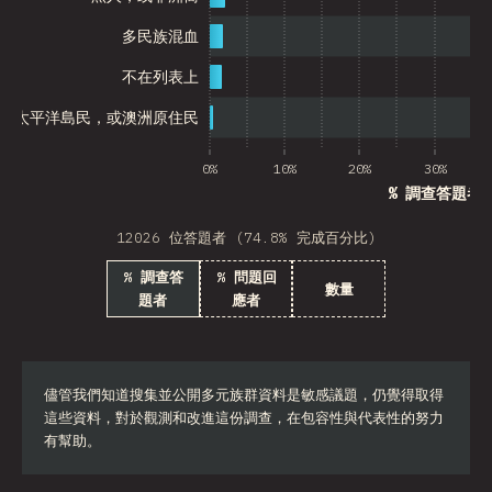
多民族混血
不在列表上
、太平洋島民，或澳洲原住民
0%
10%
20%
30%
% 調查答題者
12026 位答題者 (74.8% 完成百分比)
% 調查答
% 問題回
數量
題者
應者
儘管我們知道搜集並公開多元族群資料是敏感議題，仍覺得取得
這些資料，對於觀測和改進這份調查，在包容性與代表性的努力
有幫助。