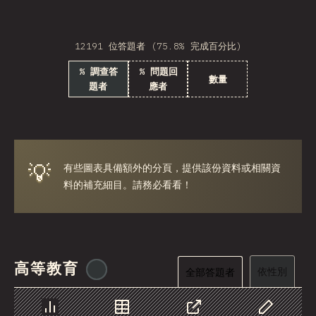
Georgia
12191 位答題者 (75.8% 完成百分比)
Armenia
% 調查答
% 問題回
Luxembourg
數量
題者
應者
Panama
Cyprus
Jamaica
💡
有些圖表具備額外的分頁，提供該份資料或相關資
料的補充細目。請務必看看！
Jordan
Honduras
Algeria
高等教育
Puerto Rico
@
ionos_com
依性別
全部答題者
MDV