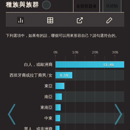
種族與族群
@
cajotafer
依經驗
全部答題者
圖表
資料
分享
自訂資料
下列選項中，如果有的話，哪個可以用來形容自己？請勾選符合的。
0%
10%
20%
30%
白人，或歐洲裔
53.4%
西班牙裔或拉丁裔男/女
8.5%
東亞
南亞
東南亞
中東
黑人，或非洲裔