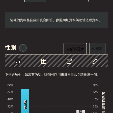
這裡的資料整合自由填寫回答、參照網址資料與網址追蹤資料。
性別
@
tyvdh
依國家
全部答題者
圖表
資料
分享
自訂資料
下列選項中，如果有的話，哪個可以用來形容自己？請挑選一個。
80%
80%
64%
64%
% 調查答題者
48%
48%
71.3%
71.3%
32%
32%