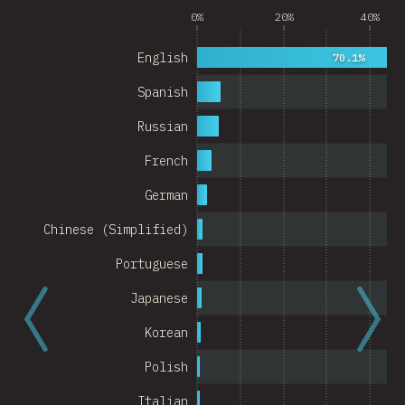
0%
20%
40%
Argentina
English
Belgium
70.1%
Spanish
Switzerland
Russian
Austria
French
Portugal
German
Korea
Chinese (Simplified)
Romania
Portuguese
Israel
Japanese
Denmark
Korean
Belarus
Polish
Indonesia
Italian