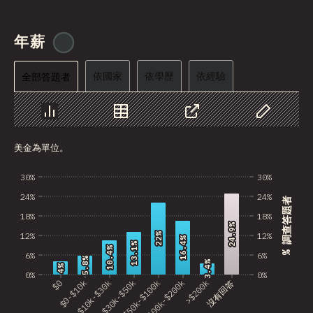
Angola
年薪
@
tyvdh
Benin
依國家
BHR
依學歷
依經驗
全部答題者
PRK
圖表
資料
分享
自訂資料
Montenegro
美金為單位。
Mozambique
30%
30%
Mongolia
24%
24%
% 調查答題者
Turkmenistan
18%
18%
24.9%
24.9%
12%
12%
22%
22%
BMU
16.4%
16.4%
13.1%
13.1%
10.4%
10.4%
6%
6%
5.8%
5.8%
3.4%
3.4%
Kyrgyzstan
4%
4%
0%
0%
$0
$0-$10k
$10k-$30k
$30k-$50k
$50k-$100k
$100k-$200k
>$200k
沒有回答
VCT