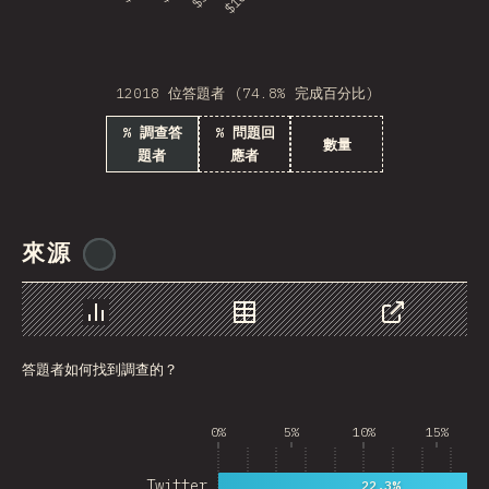
Burkina Faso
Sudan
12018 位答題者 (74.8% 完成百分比)
GRD
% 調查答
% 問題回
Brunei
數量
題者
應者
Swaziland
Gambia
來源
@
ionos_com
GLP
Tanzania
圖表
資料
分享
Laos
答題者如何找到調查的？
Antarctica
0%
5%
10%
15%
Suriname
Togo
Twitter
22.3%