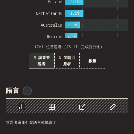
Poland
2.1%
Netherlands
2.1%
Australia
1.7%
Ukraine
1.4%
11761 位答題者 (73.2% 完成百分比)
Sweden
1.4%
% 調查答
% 問題回
Japan
數量
題者
應者
China
Mexico
語言
@
ionos_com
Italy
Colombia
圖表
資料
分享
自訂資料
Norway
答題者選用什麼語言來填寫？
Czech Republic