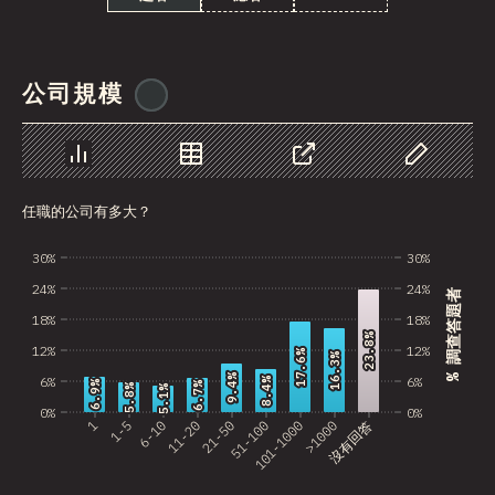
Bosnia and Herzegovi…
Guatemala
公司規模
@
ionos_com
Saudi Arabia
Albania
圖表
資料
分享
自訂資料
Ghana
任職的公司有多大？
Nicaragua
30%
30%
Lebanon
24%
24%
% 調查答題者
Paraguay
18%
18%
23.8%
23.8%
12%
12%
MLT
17.6%
17.6%
16.3%
16.3%
9.4%
9.4%
6%
6%
8.4%
8.4%
6.9%
6.9%
6.7%
6.7%
5.8%
5.8%
5.1%
5.1%
Madagascar
0%
0%
1
1-5
6-10
11-20
21-50
51-100
101-1000
>1000
沒有回答
El Salvador
Sri Lanka