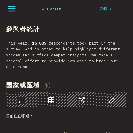
Navigated to The State of JS 2021
打開選單
«
T-shirt
功能
»
參與者統計
This year,
16,085
respondents took part in the
survey. And in order to help highlight different
voices and surface deeper insights, we made a
special effort to provide new ways to break our
data down.
國家或區域
贊助這張圖表
圖表
資料
分享
自訂資料
目前住在哪裡？
0%
5%