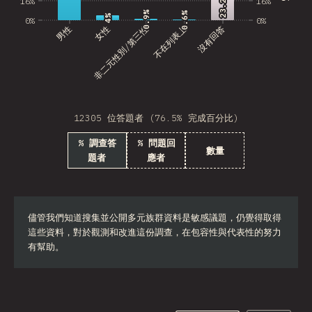
23.2%
23.2%
16%
16%
0.9%
0.9%
0.6%
0.6%
4%
4%
0%
0%
男性
非二元性別/第三性
女性
不在列表上
沒有回答
12305 位答題者 (76.5% 完成百分比)
% 調查答
% 問題回
數量
題者
應者
儘管我們知道搜集並公開多元族群資料是敏感議題，仍覺得取得
這些資料，對於觀測和改進這份調查，在包容性與代表性的努力
有幫助。