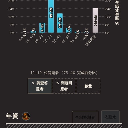
32%
32%
Estonia
% 調查答題者
24%
24%
39.1%
39.1%
Lithuania
16%
16%
24.4%
24.4%
19.1%
19.1%
Vietnam
8%
8%
9.8%
9.8%
4.6%
4.6%
1.7%
1.7%
0.2%
0.2%
0.1%
0.1%
1%
1%
0%
0%
Uruguay
<=10
11-18
19-24
25-34
35-44
45-54
55-64
>65
沒有回答
Moldova
Kenya
Thailand
12119 位答題者 (75.4% 完成百分比)
Iceland
% 調查答
% 問題回
數量
題者
應者
HKG
Slovenia
Morocco
年資
@
smblife
依薪水
全部答題者
Pakistan