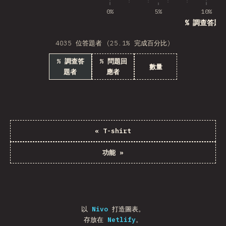
0%
5%
10%
% 調查答題
4035 位答題者 (25.1% 完成百分比)
% 調查答
% 問題回
數量
題者
應者
«
T-shirt
功能
»
以
Nivo
打造圖表。
存放在
Netlify
。