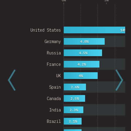
United States
14%
Germany
4.8%
Russia
4.5%
France
4.2%
UK
4%
Spain
2.6%
Canada
2.5%
India
2.3%
Brazil
2.1%