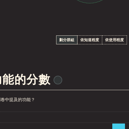
劃分群組
依知道程度
依使用程度
功能的分數
@
ionos_com
問卷中提及的功能？