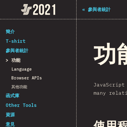
The State of JS 2021
«
參與者統計
[zh-Hant] general.back_to_intro
簡介
T-shirt
功
參與者統計
功能
Language
Browser APIs
JavaScript
其他功能
many relat
函式庫
Other Tools
資源
使用
意見