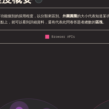
有功能個別的採用程度，以分類來區別。
外圍圓圈
的大小代表知道某
節點上，就可以看到詳細資料，還有代表此問卷答題者總數的
區塊
。
Browser APIs