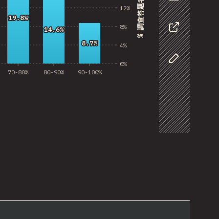
% 調查答題者
資料
12%
19.8%
19.8%
8%
14.6%
14.6%
分享
8.7%
8.7%
4%
0%
自訂資料
70-80%
80-90%
90-100%