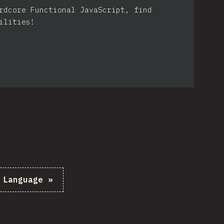
rdcore Functional JavaScript, find
ilities!
。
Language
»