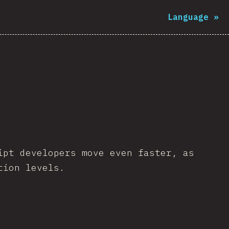
Language
»
ipt developers move even faster, as
tion levels.