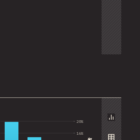
20%
圖表
16%