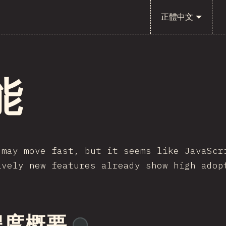
正體中文
能
 may move fast, but it seems like JavaScr
ively new features already show high adop
程度概要
@
tyvdh