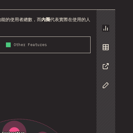
功能的使用者總數，而
內圈
代表實際在使用的人
圖表
Other Features
資料
分享
自訂資料
Geolocation…
Geolocation…