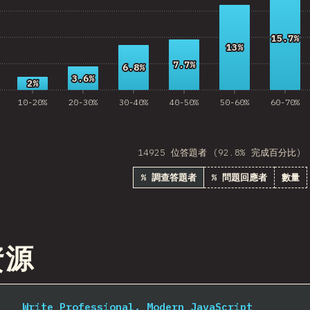
15.7%
15.7%
13%
13%
7.7%
7.7%
6.8%
6.8%
3.6%
3.6%
2%
2%
10-20%
20-30%
30-40%
40-50%
50-60%
60-70%
14925 位答題者 (92.8% 完成百分比)
% 調查答題者
% 問題回應者
數量
資源
Write Professional, Modern JavaScript